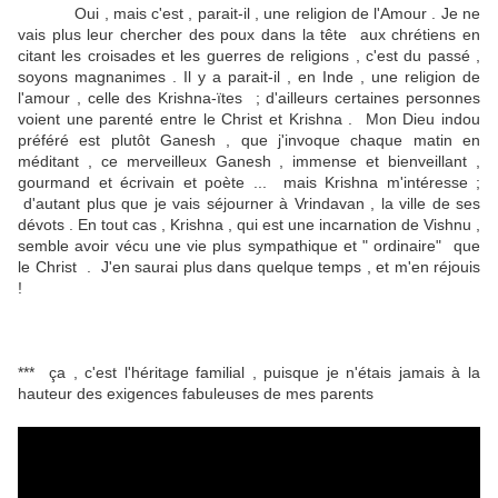
Oui , mais c'est , parait-il , une religion de l'Amour . Je ne
vais plus leur chercher des poux dans la tête aux chrétiens en
citant les croisades et les guerres de religions , c'est du passé ,
soyons magnanimes . Il y a parait-il , en Inde , une religion de
l'amour , celle des Krishna-ïtes ; d'ailleurs certaines personnes
voient une parenté entre le Christ et Krishna . Mon Dieu indou
préféré est plutôt Ganesh , que j'invoque chaque matin en
méditant , ce merveilleux Ganesh , immense et bienveillant ,
gourmand et écrivain et poète ... mais Krishna m'intéresse ;
d'autant plus que je vais séjourner à Vrindavan , la ville de ses
dévots . En tout cas , Krishna , qui est une incarnation de Vishnu ,
semble avoir vécu une vie plus sympathique et " ordinaire" que
le Christ . J'en saurai plus dans quelque temps , et m'en réjouis
!
*** ça , c'est l'héritage familial , puisque je n'étais jamais à la
hauteur des exigences fabuleuses de mes parents