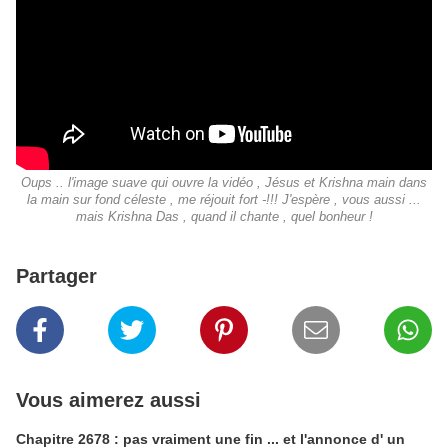
Oups .. l'image suave qui ouvre la vidéo , Jésus et Krishna main dans
la main sur fond céleste , me réjouit fort -!!! J'espère , vous aussi ...
mais Krishna Das , quand il chante , quel bonheur !
Partager
Vous aimerez aussi
Chapitre 2678 : pas vraiment une fin ... et l'annonce d' un