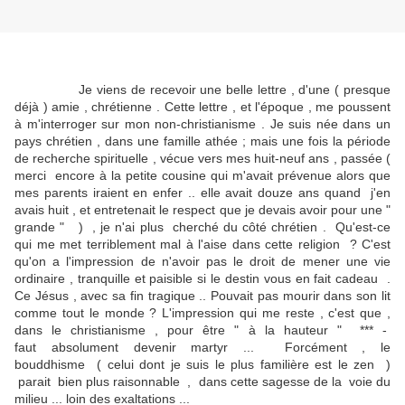
Je viens de recevoir une belle lettre , d'une ( presque
déjà ) amie , chrétienne . Cette lettre , et l'époque , me poussent
à m'interroger sur mon non-christianisme . Je suis née dans un
pays chrétien , dans une famille athée ; mais une fois la période
de recherche spirituelle , vécue vers mes huit-neuf ans , passée (
merci encore à la petite cousine qui m'avait prévenue alors que
mes parents iraient en enfer .. elle avait douze ans quand j'en
avais huit , et entretenait le respect que je devais avoir pour une "
grande " ) , je n'ai plus cherché du côté chrétien . Qu'est-ce
qui me met terriblement mal à l'aise dans cette religion ? C'est
qu'on a l'impression de n'avoir pas le droit de mener une vie
ordinaire , tranquille et paisible si le destin vous en fait cadeau .
Ce Jésus , avec sa fin tragique .. Pouvait pas mourir dans son lit
comme tout le monde ? L'impression qui me reste , c'est que ,
dans le christianisme , pour être " à la hauteur " *** -
faut absolument devenir martyr ... Forcément , le
bouddhisme ( celui dont je suis le plus familière est le zen )
parait bien plus raisonnable , dans cette sagesse de la voie du
milieu ... loin des exaltations ...