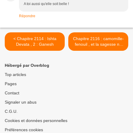
A toi aussi qu'elle soit belle !
Répondre
< Chapitre 2114 : Ishta
Chapitre 2116 : camomille-
Devata , 2 : Ganesh
fenouil , et la sagesse ne
vient pas de là où on
l'attend >
Hébergé par Overblog
Top articles
Pages
Contact
Signaler un abus
C.G.U.
Cookies et données personnelles
Préférences cookies