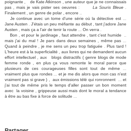
poignante , de Kate Atkinson , une auteur que je ne connaissais
pas , mais je vais pister ses oeuvres :
La Souris Bleue
.
Finalement , un genre de polar , encore ..
Je continue avec un tome d'une série où la détective est ...
Jane Austen . J'étais un peu méfiante au début , tant j'adore Jane
Austen , mais ça a l'air de tenir la route ... On verra .
Bon , et pour le jardinage , faut attendre , tant c'est humide ..
mais j'ai du mal ! Je pars dans deux semaines , même pas ...
Quand à peindre , je me sens un peu trop fatiguée . Plus tard !
L'heure est à la superficialité , aux livres qui ne demandent aucun
effort intellectuel , aux blogs distractifs ( genre blogs de mode
femme ronde , en plus ça vous remonte le moral parce que
plusieurs de ces courageuses filles sont tout de même ...
vraiment plus que rondes ... et je me dis alors que mon cas n'est
vraiment pas si grave ) , aux émissions télé qui ronronnent ... et
j'ai tout de même pris le temps d'aller passer un bon moment
avec la voisine , grippeuse aussi mais dont le moral a tendance
à être au bas fixe à force de solitude ...
Partager