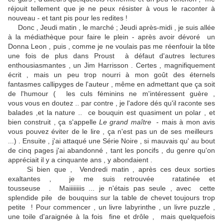
réjouit tellement que je ne peux résister à vous le raconter à
nouveau - et tant pis pour les redites !
Donc , Jeudi matin , le marché ; Jeudi après-midi , je suis allée
à la médiathèque pour faire le plein - après avoir dévoré un
Donna Leon , puis , comme je ne voulais pas me réenfouir la tête
une fois de plus dans Proust à défaut d'autres lectures
enthousiasmantes , un Jim Harrisson . Certes , magnifiquement
écrit , mais un peu trop nourri à mon goût des éternels
fantasmes callipyges de l'auteur , même en admettant que ça soit
de l'humour ( les culs féminins ne m'intéressent guère ,
vous vous en doutez .. par contre , je l'adore dés qu'il raconte ses
balades ,et la nature .. ce bouquin est quasiment un polar , et
bien construit , ça s'appelle
Le grand maître
- mais à mon avis
vous pouvez éviter de le lire , ça n'est pas un de ses meilleurs
...) . Ensuite , j'ai attaqué une Série Noire , si mauvais qu' au bout
de cinq pages j'ai abandonné , tant les poncifs , du genre qu'on
appréciait il y a cinquante ans , y abondaient .
Si bien que , Vendredi matin , après ces deux sorties
exaltantes , je me suis retrouvée ratatinée et
tousseuse . Maiiiiiiiis ... je n'étais pas seule , avec cette
splendide pile de bouquins sur la table de chevet toujours trop
petite ! Pour commencer , un livre labyrinthe , un livre puzzle ,
une toile d'araignée à la fois fine et drôle , mais quelquefois