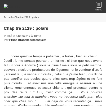
MENU
Accueil
» Chapitre 2129 : polars
Chapitre 2129 : polars
Publié le 04/02/2017 à 10:30
Par
Prune Branchesetbosquets
... Encore quelque temps à patienter , à buller , bien au chaud ...
Jeudi , je me sentais pourtant en forme , si bien que nous avons
fait un tour à Anduze ( sous la pluie ! mais sous le petit marché
couvert , plusieurs producteurs de légumes , et le vendeur d'œufs
, étaient là ( le vendeur d'œufs , celui que j'aime bien , qui dit ne
pas sacrifier ses poules quand elles sont trop âgées et ne font
plus d'œufs ; et avait mis une telle énergie à assurer à une
cliente ronchonneuse et assez chiante , qui protestait contre le
prix des œufs : " Oui
, c'est comme ça . Vous pourrez
chercher sur tout le marché , vous ne trouverez nulle part plus
cher que chez moi
" ... J'ai déjà du vous raconter ça , mais
ce gars , d'ailleurs quelquefois renfermé et un peu ronchon , me