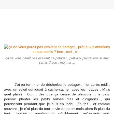
ça ne vous parait pas exaltant ce potager , prêt aux plantations et aux
semis ? ben , moi , si ...
J'ai pu terminer de désherber le potager , hier après-midi ,
avec un soleil qui jouait à cache-cache avec les nuages . Mais
quel plaisir ! Bon , dés que ça cesse de pleuvoter , je vais
pouvoir planter les petits bulbes d'ail et d'oignons , qui
pousseront pendant que je suis en Inde . En fait , et comme
souvent , je n'ai plus du tout envie de partir mais alors là plus du
tout ... tout en me remémorant , péniblement , qu'un autre moi-