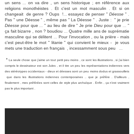
un sens ... on va dire , un sens historique ; en référence aux
religions monothéistes . Et c'est un mot masculin . Et si on
changeait de genre ? Oups !... essayez de penser "
Déesse
" .
Pas " une Déesse " , même pas " La Déesse " . Juste : " je prie
Déesse
pour que ... " au lieu de dire " Je prie
Dieu
pour que ... "
ça fait bizarre , non ? boudiou ... Quatre mille ans de suprématie
masculine qui se délitent ... Pour l'invocation , ou la prière - mais
c'est peut-être le mot " litanie " qui convient le mieux - je vous
mets une traduction en français , incessamment sous peu ...
*
La seule chose que j'aime un tout petit peu moins , ce sont les illustrations , si j'ai bien
compris le dessinateur est son Jules , et il tire un peu les représentations indiennes vers
des stéréotypes occidentaux - dieux et déesses sont un peu moins dodus et grassouillets
que dans les illustrations indiennes contemporaines .. que je préfère . D'ailleurs ,
finalement , mes préférées sont celles de style plus archaïque . Enfin , ça n'est vraiment
pas le plus important .