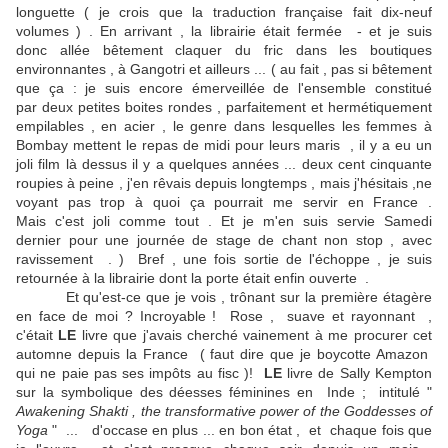
longuette ( je crois que la traduction française fait dix-neuf
volumes ) . En arrivant , la librairie était fermée - et je suis
donc allée bêtement claquer du fric dans les boutiques
environnantes , à Gangotri et ailleurs ... ( au fait , pas si bêtement
que ça : je suis encore émerveillée de l'ensemble constitué
par deux petites boites rondes , parfaitement et hermétiquement
empilables , en acier , le genre dans lesquelles les femmes à
Bombay mettent le repas de midi pour leurs maris , il y a eu un
joli film là dessus il y a quelques années ... deux cent cinquante
roupies à peine , j'en rêvais depuis longtemps , mais j'hésitais ,ne
voyant pas trop à quoi ça pourrait me servir en France .
Mais c'est joli comme tout . Et je m'en suis servie Samedi
dernier pour une journée de stage de chant non stop , avec
ravissement . ) Bref , une fois sortie de l'échoppe , je suis
retournée à la librairie dont la porte était enfin ouverte .
Et qu'est-ce que je vois , trônant sur la première étagère
en face de moi ? Incroyable ! Rose , suave et rayonnant ,
c'était
LE
livre que j'avais cherché vainement à me procurer cet
automne depuis la France ( faut dire que je boycotte Amazon
qui ne paie pas ses impôts au fisc )!
LE
livre de Sally Kempton
sur la symbolique des déesses féminines en Inde ; intitulé "
Awakening Shakti , the transformative power of the Goddesses of
Yoga
" ... d'occase en plus ... en bon état , et chaque fois que