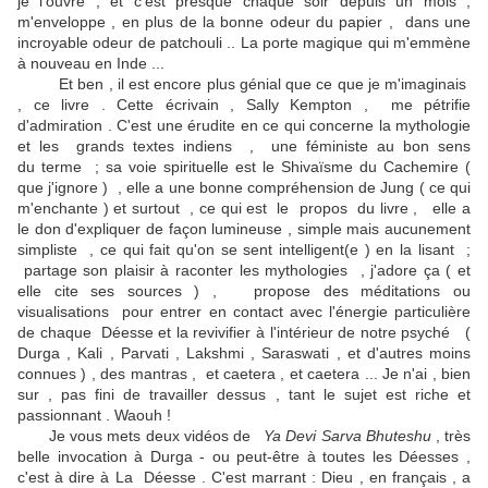
je l'ouvre , et c'est presque chaque soir depuis un mois ,
m'enveloppe , en plus de la bonne odeur du papier , dans une
incroyable odeur de patchouli .. La porte magique qui m'emmène
à nouveau en Inde ...
Et ben , il est encore plus génial que ce que je m'imaginais
, ce livre . Cette écrivain , Sally Kempton , me pétrifie
d'admiration . C'est une érudite en ce qui concerne la mythologie
et les grands textes indiens , une féministe au bon sens
du terme ; sa voie spirituelle est le Shivaïsme du Cachemire (
que j'ignore ) , elle a une bonne compréhension de Jung ( ce qui
m'enchante ) et surtout , ce qui est le propos du livre , elle a
le don d'expliquer de façon lumineuse , simple mais aucunement
simpliste , ce qui fait qu'on se sent intelligent(e ) en la lisant ;
partage son plaisir à raconter les mythologies , j'adore ça ( et
elle cite ses sources ) , propose des méditations ou
visualisations pour entrer en contact avec l'énergie particulière
de chaque Déesse et la revivifier à l'intérieur de notre psyché (
Durga , Kali , Parvati , Lakshmi , Saraswati , et d'autres moins
connues ) , des mantras , et caetera , et caetera ... Je n'ai , bien
sur , pas fini de travailler dessus , tant le sujet est riche et
passionnant . Waouh !
Je vous mets deux vidéos de
Ya Devi Sarva Bhuteshu
, très
belle invocation à Durga - ou peut-être à toutes les Déesses ,
c'est à dire à La Déesse . C'est marrant : Dieu , en français , a