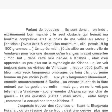
Parlant de bouquins ... Ils sont donc , en Inde ,
extrêmement bon marché ; le seul obstacle qui freinait ma
boulimie compulsive était le poids de ma valise au retour (
j'anticipe : j'avais droit à vingt kilos maximum , elle pesait 19 kg
900 grammes .. ) Un après-midi , j'étais allée au centre ville de
Vrindavan pour voir une librairie qu'un français m'avait conseillée
; mon but , dans cette ville dédiée à Krishna , était d'en
apprendre un peu plus sur la mythologie de Krishna - qu'on voit
toujours dans les vitrines de Vrindavan , hideux bébé joufflu et
bleu , aux yeux langoureux ombragés de long cils , ou jeune
homme un peu moins joufflu , aux yeux langoureux idémement ,
emmêlé amoureusement à Radha , ou encore jouant de la flûte
entouré par les gopis , ou enfin - mais ça , on ne le voit pas
tellement à Vrindavan - cocher-mentor d'Arjuna sur son char de
guerre - Et ma question ,c'était : mais alors , entre temps
, comment il a occupé son temps Krishna ?
J'espérais trouver des réponses en lisant la Bhagavata
Purana , ou un résumé de ce truc , c'est une oeuvre plus que