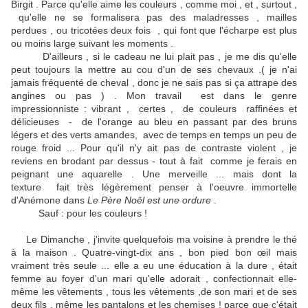
Birgit . Parce qu'elle aime les couleurs , comme moi , et , surtout ,
qu'elle ne se formalisera pas des maladresses , mailles
perdues , ou tricotées deux fois , qui font que l'écharpe est plus
ou moins large suivant les moments .
D'ailleurs , si le cadeau ne lui plait pas , je me dis qu'elle
peut toujours la mettre au cou d'un de ses chevaux .( je n'ai
jamais fréquenté de cheval , donc je ne sais pas si ça attrape des
angines ou pas ) . Mon travail est dans le genre
impressionniste : vibrant , certes , de couleurs raffinées et
délicieuses - de l'orange au bleu en passant par des bruns
légers et des verts amandes, avec de temps en temps un peu de
rouge froid ... Pour qu'il n'y ait pas de contraste violent , je
reviens en brodant par dessus - tout à fait comme je ferais en
peignant une aquarelle . Une merveille ... mais dont la
texture fait très légèrement penser à l'oeuvre immortelle
d'Anémone dans
Le Père Noël est une ordure
.
Sauf : pour les couleurs !
Le Dimanche , j'invite quelquefois ma voisine à prendre le thé
à la maison . Quatre-vingt-dix ans , bon pied bon œil mais
vraiment très seule ... elle a eu une éducation à la dure , était
femme au foyer d'un mari qu'elle adorait , confectionnait elle-
même les vêtements , tous les vêtements ,de son mari et de ses
deux fils , même les pantalons et les chemises ! parce que c'était