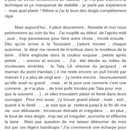
technique et ça manquerait de stabilité - je parle par expérience
- mais quel plaisir ! Même si j'ai le bout des doigts complétement
râpé
.
Mais aujourd'hui , il pleut doucement ; Noisette et moi nous
pelotonnons au coin du feu . J'ai roupillé au début de l'après-midi
, puis , trop paresseuse pour faire autre chose , tricoté ensuite .
Dés qu'on arrive à la Toussaint , j'adore tricoter ; chaque
automne , le désir me revient de m'enfouir dans le moelleux de la
laine , d'être engloutie dans la couleur exquise , pelote après
pelote , - encore et encore ... J'ai été élevée au milieu de
tricoteuses émérites : la Tata Lili virtuose du jacquard , et
maman du point irlandais ( il me reste encore un pull tricoté par
maman il y a plus de vingt ans - j'y rentre encore , heureusement
qu'elle avait vu grand ... mais , et là pour une connerie c'est une
connerie , je n'ai plus , de trois pulls tricotés par Tata pour moi ,
que le souvenir ... ) , et elles trouvaient plaisir et fierté dans leurs
ouvrages . Pour moi aussi , j'y trouve grand plaisir ; mais , euh ,
quand à la fierté ... , je sais que je resterai jusqu'à la fin de ma
vie une débutante , tricoteuse distraite et irrégulière ... en plus ,
le bout de mes doigts , trop sec et irrégulier ,accroche et effiloche
la laine . Mais pas question de me laisser détourner de mon
but par ces légers handicaps ! J'ai commencé une écharpe pour