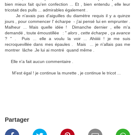
bien mieux fait qu'en confection ... Et , bien entendu , elle leur
tricotait des pulls ... admirables également .
Je n'avais pas d'aiguilles du diamètre requis il y a quinze
jours , pour commencer l' écharpe - j'ai pensé lui en emprunter .
Malheur ... Mais quelle idée ! Dimanche dernier , elle m'a
demandé , toute émoustillée : "
alors , cette écharpe , ça avance
? " . Puis ... elle a voulu la voir ... Ahiiiiii ! je me suis
recroquevillée dans mes épaules . Mais ... je n'allais pas me
montrer lâche .Je lui ai montré quand même .
Elle n'a fait aucun commentaire .
M'est égal ! je continue la murette , je continue le tricot ...
Partager