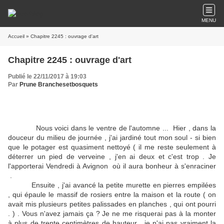
MENU
Accueil
» Chapitre 2245 : ouvrage d'art
Chapitre 2245 : ouvrage d'art
Publié le 22/11/2017 à 19:03
Par
Prune Branchesetbosquets
Nous voici dans le ventre de l'automne ... Hier , dans la
douceur du milieu de journée , j'ai jardiné tout mon soul - si bien
que le potager est quasiment nettoyé ( il me reste seulement à
déterrer un pied de verveine , j'en ai deux et c'est trop . Je
l'apporterai Vendredi à Avignon où il aura bonheur à s'enraciner
.
Ensuite , j'ai avancé la petite murette en pierres empilées
, qui épaule le massif de rosiers entre la maison et la route ( on
avait mis plusieurs petites palissades en planches , qui ont pourri
. ) . Vous n'avez jamais ça ? Je ne me risquerai pas à la monter
à plus de trente centimètres de hauteur , je n'ai pas vraiment la