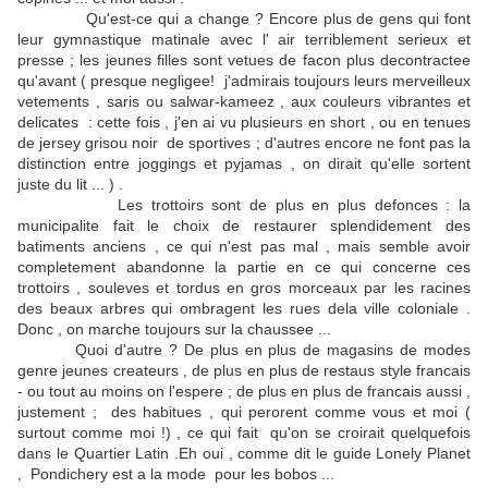
Qu'est-ce qui a change ? Encore plus de gens qui font
leur gymnastique matinale avec l' air terriblement serieux et
presse ; les jeunes filles sont vetues de facon plus decontractee
qu'avant ( presque negligee! j'admirais toujours leurs merveilleux
vetements , saris ou salwar-kameez , aux couleurs vibrantes et
delicates : cette fois , j'en ai vu plusieurs en short , ou en tenues
de jersey grisou noir de sportives ; d'autres encore ne font pas la
distinction entre joggings et pyjamas , on dirait qu'elle sortent
juste du lit ... ) .
Les trottoirs sont de plus en plus defonces : la
municipalite fait le choix de restaurer splendidement des
batiments anciens , ce qui n'est pas mal , mais semble avoir
completement abandonne la partie en ce qui concerne ces
trottoirs , souleves et tordus en gros morceaux par les racines
des beaux arbres qui ombragent les rues dela ville coloniale .
Donc , on marche toujours sur la chaussee ...
Quoi d'autre ? De plus en plus de magasins de modes
genre jeunes createurs , de plus en plus de restaus style francais
- ou tout au moins on l'espere ; de plus en plus de francais aussi ,
justement ; des habitues , qui perorent comme vous et moi (
surtout comme moi !) , ce qui fait qu'on se croirait quelquefois
dans le Quartier Latin .Eh oui , comme dit le guide Lonely Planet
, Pondichery est a la mode pour les bobos ...