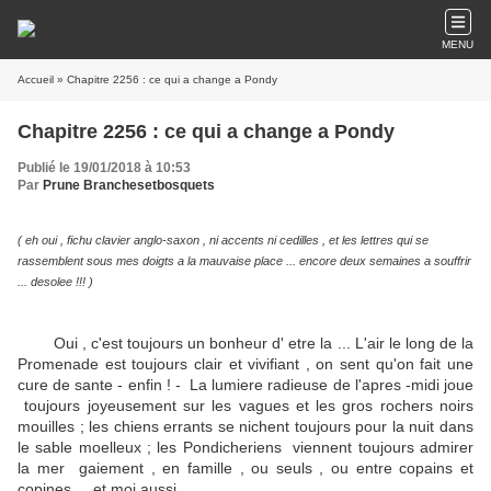
MENU
Accueil
» Chapitre 2256 : ce qui a change a Pondy
Chapitre 2256 : ce qui a change a Pondy
Publié le 19/01/2018 à 10:53
Par
Prune Branchesetbosquets
( eh oui , fichu clavier anglo-saxon , ni accents ni cedilles , et les lettres qui se
rassemblent sous mes doigts a la mauvaise place ... encore deux semaines a souffrir
... desolee !!! )
Oui , c'est toujours un bonheur d' etre la ... L'air le long de la
Promenade est toujours clair et vivifiant , on sent qu'on fait une
cure de sante - enfin ! - La lumiere radieuse de l'apres -midi joue
toujours joyeusement sur les vagues et les gros rochers noirs
mouilles ; les chiens errants se nichent toujours pour la nuit dans
le sable moelleux ; les Pondicheriens viennent toujours admirer
la mer gaiement , en famille , ou seuls , ou entre copains et
copines ... et moi aussi .