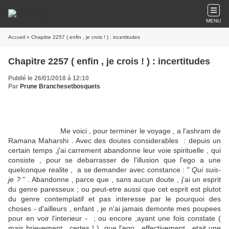
MENU
Accueil
» Chapitre 2257 ( enfin , je crois ! ) : incertitudes
Chapitre 2257 ( enfin , je crois ! ) : incertitudes
Publié le 26/01/2018 à 12:10
Par
Prune Branchesetbosquets
Me voici , pour terminer le voyage , a l'ashram de
Ramana Maharshi . Avec des doutes considerables : depuis un
certain temps ,j'ai carrement abandonne leur voie spirituelle , qui
consiste , pour se debarrasser de l'illusion que l'ego a une
quelconque realite , a se demander avec constance : "
Qui suis-
je ?
" . Abandonne , parce que , sans aucun doute , j'ai un esprit
du genre paresseux ; ou peut-etre aussi que cet esprit est plutot
du genre contemplatif et pas interesse par le pourquoi des
choses - d'ailleurs , enfant , je n'ai jamais demonte mes poupees
pour en voir l'interieur - ; ou encore ,ayant une fois constate (
mais brievement , certes ! ) que l'ego , effectivement , etait une