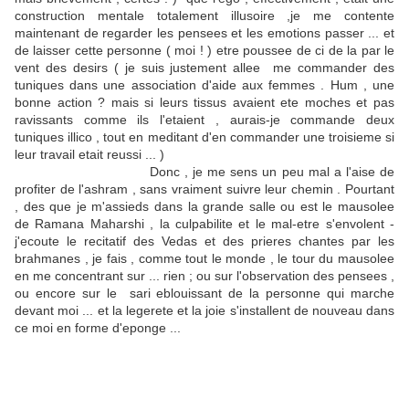
construction mentale totalement illusoire ,je me contente
maintenant de regarder les pensees et les emotions passer ... et
de laisser cette personne ( moi ! ) etre poussee de ci de la par le
vent des desirs ( je suis justement allee me commander des
tuniques dans une association d'aide aux femmes . Hum , une
bonne action ? mais si leurs tissus avaient ete moches et pas
ravissants comme ils l'etaient , aurais-je commande deux
tuniques illico , tout en meditant d'en commander une troisieme si
leur travail etait reussi ... )
Donc , je me sens un peu mal a l'aise de
profiter de l'ashram , sans vraiment suivre leur chemin . Pourtant
, des que je m'assieds dans la grande salle ou est le mausolee
de Ramana Maharshi , la culpabilite et le mal-etre s'envolent -
j'ecoute le recitatif des Vedas et des prieres chantes par les
brahmanes , je fais , comme tout le monde , le tour du mausolee
en me concentrant sur ... rien ; ou sur l'observation des pensees ,
ou encore sur le sari eblouissant de la personne qui marche
devant moi ... et la legerete et la joie s'installent de nouveau dans
ce moi en forme d'eponge ...