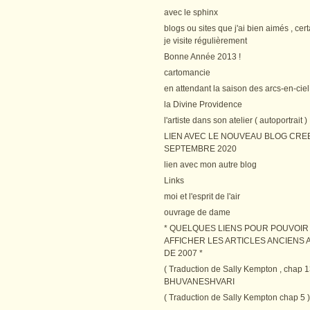
avec le sphinx
blogs ou sites que j'ai bien aimés , cer
je visite régulièrement
Bonne Année 2013 !
cartomancie
en attendant la saison des arcs-en-ciel
la Divine Providence
l'artiste dans son atelier ( autoportrait )
LIEN AVEC LE NOUVEAU BLOG CRE
SEPTEMBRE 2020
lien avec mon autre blog
Links
moi et l'esprit de l'air
ouvrage de dame
* QUELQUES LIENS POUR POUVOIR
AFFICHER LES ARTICLES ANCIENS A
DE 2007 *
( Traduction de Sally Kempton , chap 1
BHUVANESHVARI
( Traduction de Sally Kempton chap 5 