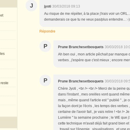
J
jyoti
30/03/2018 09:13
Au risque de me répéter, à ta place j'irais voir un ORL.
 et
demanderais ce que tu ne veux pas/plus entendre... :-) 
Répondre
P
Prune Branchesetbosquets
30/03/2018 10:
 les
Ah ben oui , mon article pêchait par manque de
verbes , j'espère que c'est mieux ; encore merc
P
Prune Branchesetbosquets
30/03/2018 09:
 reste
Chère Jyoti , <br /> <br /> Merci de la peine que
dans l'instant , mes oreilles vont quand même 
mais , même quand l'article est " publié " , je c
la façon dont je l'écris , les temps des verbes , 
certaine de l'avoir fait , je vais relire ! <br 
Lumière " la semaine prochaine ; le WE que j'
cette technique m'avait déjà fait grand bien et
, travail sur l'énergie , visualisations , et une