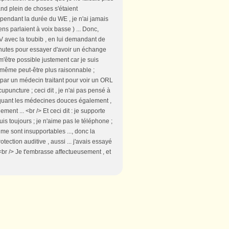
d plein de choses s'étaient
 pendant la durée du WE , je n'ai jamais
s parlaient à voix basse ) ... Donc,
V avec la toubib , en lui demandant de
inutes pour essayer d'avoir un échange
t m'être possible justement car je suis
t même peut-être plus raisonnable ;
er par un médecin traitant pour voir un ORL
puncture ; ceci dit , je n'ai pas pensé à
tiquant les médecines douces également ,
nt ... <br /> Et ceci dit : je supporte
uis toujours ; je n'aime pas le téléphone ;
e sont insupportables ..., donc la
tection auditive , aussi ... j'avais essayé
 <br /> Je t'embrasse affectueusement , et