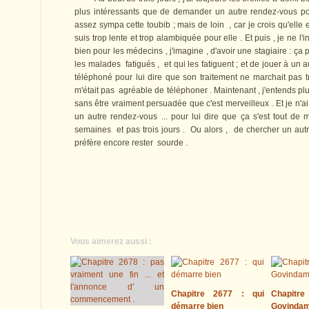
plus intéressants que de demander un autre rendez-vous pour
assez sympa cette toubib ; mais de loin , car je crois qu'elle 
suis trop lente et trop alambiquée pour elle . Et puis , je ne l'i
bien pour les médecins , j'imagine , d'avoir une stagiaire : ça
les malades fatigués , et qui les fatiguent ; et de jouer à un 
téléphoné pour lui dire que son traitement ne marchait pas 
m'était pas agréable de téléphoner . Maintenant , j'entends plu
sans être vraiment persuadée que c'est merveilleux . Et je n
un autre rendez-vous ... pour lui dire que ça s'est tout d
semaines et pas trois jours . Ou alors , de chercher un aut
préfère encore rester sourde .
Vous aimerez aussi :
Chapitre 2677 : qui
Chapitre
démarre bien
Govinda