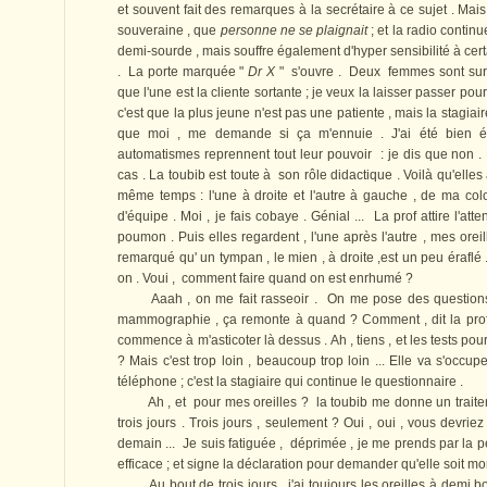
et souvent fait des remarques à la secrétaire à ce sujet . Mais
souveraine , que
personne ne se plaignait
; et la radio continue
demi-sourde , mais souffre également d'hyper sensibilité à cert
. La porte marquée "
Dr X
" s'ouvre . Deux femmes sont sur l
que l'une est la cliente sortante ; je veux la laisser passer pour
c'est que la plus jeune n'est pas une patiente , mais la stagiai
que moi , me demande si ça m'ennuie . J'ai été bien él
automatismes reprennent tout leur pouvoir : je dis que non .
cas . La toubib est toute à son rôle didactique . Voilà qu'elle
même temps : l'une à droite et l'autre à gauche , de ma colo
d'équipe . Moi , je fais cobaye . Génial ... La prof attire l'at
poumon . Puis elles regardent , l'une après l'autre , mes oreil
remarqué qu' un tympan , le mien , à droite ,est un peu éraflé 
on . Voui , comment faire quand on est enrhumé ?
Aaah , on me fait rasseoir . On me pose des questions s
mammographie , ça remonte à quand ? Comment , dit la prof ? 
commence à m'asticoter là dessus . Ah , tiens , et les tests p
? Mais c'est trop loin , beaucoup trop loin ... Elle va s'occu
téléphone ; c'est la stagiaire qui continue le questionnaire .
Ah , et pour mes oreilles ? la toubib me donne un trait
trois jours . Trois jours , seulement ? Oui , oui , vous devriez v
demain ... Je suis fatiguée , déprimée , je me prends par la pe
efficace ; et signe la déclaration pour demander qu'elle soit m
Au bout de trois jours , j'ai toujours les oreilles à demi bo