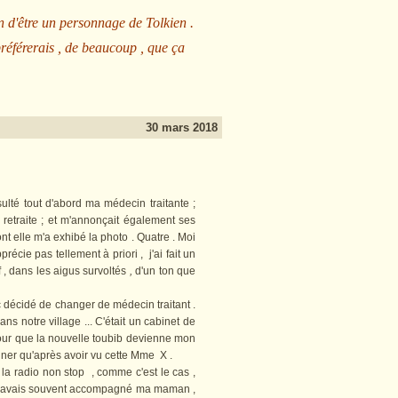
n d'être un personnage de Tolkien .
préférerais , de beaucoup , que ça
30 mars 2018
té tout d'abord ma médecin traitante ;
sa retraite ; et m'annonçait également ses
t elle m'a exhibé la photo . Quatre . Moi
récie pas tellement à priori , j'ai fait un
f , dans les aigus survoltés
,
d'un ton que
décidé de changer de médecin traitant .
s notre village ... C'était un cabinet de
 pour que la nouvelle toubib devienne mon
igner qu'après avoir vu cette Mme X .
la radio non stop , comme c'est le cas ,
''y avais souvent accompagné ma maman ,