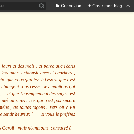
Connexion
+
Créer mon blog
 jours et des mois , et parce que j'écris
s d'assumer enthousiasmes et déprimes ,
ire que vous gardiez à l'esprit que c'est
 changent sans cesse , les émotions qui
us ; et que l'enseignement des sages est
écanismes ... ce qui n'est pas encore
mméne , de toutes façons . Vers où ? En
se sentir heureux
" - si vous le préférez
s Caroll , mais néanmoins consacré à