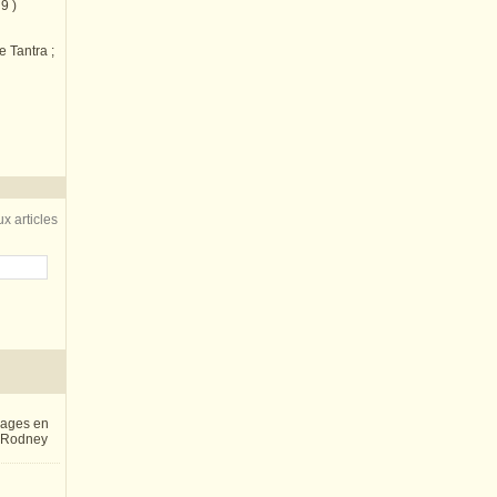
9 )
e Tantra ;
x articles
inages en
e Rodney