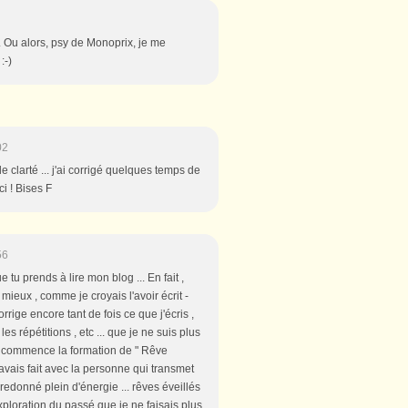
.. Ou alors, psy de Monoprix, je me
:-)
02
 clarté ... j'ai corrigé quelques temps de
i ! Bises F
56
 tu prends à lire mon blog ... En fait ,
mieux , comme je croyais l'avoir écrit -
orrige encore tant de fois ce que j'écris ,
les répétitions , etc ... que je ne suis plus
/> Je commence la formation de " Rêve
avais fait avec la personne qui transmet
 redonné plein d'énergie ... rêves éveillés
 exploration du passé que je ne faisais plus