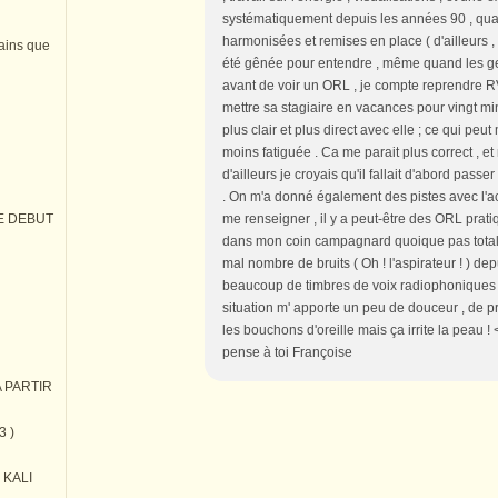
systématiquement depuis les années 90 , quan
harmonisées et remises en place ( d'ailleurs ,
tains que
été gênée pour entendre , même quand les gen
avant de voir un ORL , je compte reprendre R
mettre sa stagiaire en vacances pour vingt m
plus clair et plus direct avec elle ; ce qui peu
moins fatiguée . Ca me parait plus correct , e
d'ailleurs je croyais qu'il fallait d'abord pass
. On m'a donné également des pistes avec l'acu
me renseigner , il y a peut-être des ORL pra
E DEBUT
dans mon coin campagnard quoique pas totaleme
mal nombre de bruits ( Oh ! l'aspirateur ! ) dep
beaucoup de timbres de voix radiophoniques m
situation m' apporte un peu de douceur , de pro
les bouchons d'oreille mais ça irrite la peau !
pense à toi Françoise
 PARTIR
3 )
) KALI