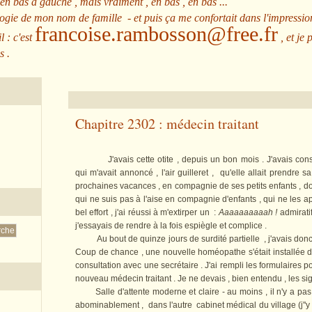
 en bas à gauche , mais vraiment , en bas , en bas ...
ologie de mon nom de famille - et puis ça me confortait dans l'impressio
francoise.rambosson@free.fr
l : c'est
, et je 
s .
Chapitre 2302 : médecin traitant
J'avais cette otite , depuis un bon mois . J'avais consul
qui m'avait annoncé , l'air guilleret , qu'elle allait prendre 
prochaines vacances , en compagnie de ses petits enfants , don
qui ne suis pas à l'aise en compagnie d'enfants , qui ne les app
bel effort , j'ai réussi à m'extirper un :
Aaaaaaaaaah !
admirati
j'essayais de rendre à la fois espiègle et complice .
Au bout de quinze jours de surdité partielle , j'avais donc 
Coup de chance , une nouvelle homéopathe s'était installée dan
consultation avec une secrétaire . J'ai rempli les formulaires
nouveau médecin traitant . Je ne devais , bien entendu , les s
Salle d'attente moderne et claire - au moins , il n'y a pas 
abominablement , dans l'autre cabinet médical du village (j