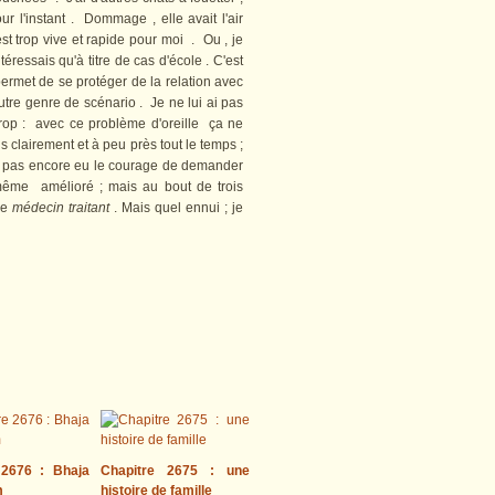
 l'instant . Dommage , elle avait l'air
est trop vive et rapide pour moi . Ou , je
ntéressais qu'à titre de cas d'école . C'est
 permet de se protéger de la relation avec
autre genre de scénario . Je ne lui ai pas
trop : avec ce problème d'oreille ça ne
s clairement et à peu près tout le temps ;
'ai pas encore eu le courage de demander
e même amélioré ; mais au bout de trois
re
médecin traitant
. Mais quel ennui ; je
 2676 : Bhaja
Chapitre 2675 : une
m
histoire de famille