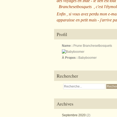
des voyages en Inde - le lien est tout
Branchesetbosquets
, c'est l'étym
Enfin , si vous avez perdu mon e-mai
apparaisse en petit mais - j'arrive pa
Profil
Name :
Prune Branchesetbosquets
À Propos :
Babyboomer
Rechercher
Archives
Septembre 2020
(2)