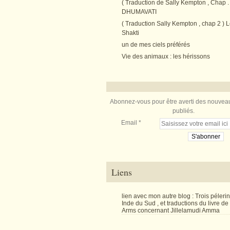
( Traduction de Sally Kempton , Chap . 
DHUMAVATI
( Traduction Sally Kempton , chap 2 ) L
Shakti
un de mes ciels préférés
Vie des animaux : les hérissons
Abonnez-vous pour être averti des nouveau
publiés.
Email
Liens
lien avec mon autre blog : Trois péler
Inde du Sud , et traductions du livre d
Arms concernant Jillelamudi Amma