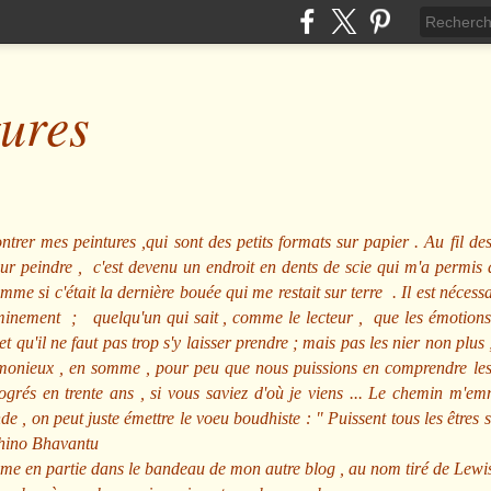
tures
ntrer mes peintures ,qui sont des petits formats sur papier . Au fil des
pour peindre , c'est devenu un endroit en dents de scie qui m'a permi
me si c'était la dernière bouée qui me restait sur terre . Il est nécessa
minement ; quelqu'un qui sait , comme le lecteur , que les émotions
et qu'il ne faut pas trop s'y laisser prendre ; mais pas les nier non pl
nieux , en somme , pour peu que nous puissions en comprendre les m
rogrés en trente ans , si vous saviez d'où je viens ... Le chemin m'e
e , on peut juste émettre le voeu boudhiste :
"
Puissent tous les êtres 
hino Bhavantu
me en partie dans le bandeau de mon autre blog , au nom tiré de Lewi