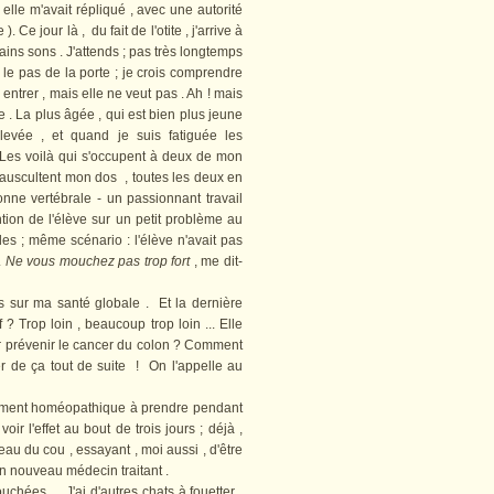
 elle m'avait répliqué , avec une autorité
 ). Ce jour là , du fait de l'otite , j'arrive à
ains sons . J'attends ; pas très longtemps
e pas de la porte ; je crois comprendre
 entrer , mais elle ne veut pas . Ah ! mais
re . La plus âgée , qui est bien plus jeune
evée , et quand je suis fatiguée les
 Les voilà qui s'occupent à deux de mon
s auscultent mon dos , toutes les deux en
nne vertébrale - un passionnant travail
tention de l'élève sur un petit problème au
les ; même scénario : l'élève n'avait pas
.
Ne vous mouchez pas trop fort
, me dit-
ur ma santé globale . Et la dernière
Trop loin , beaucoup trop loin ... Elle
our prévenir le cancer du colon ? Comment
per de ça tout de suite ! On l'appelle au
ement homéopathique à prendre pendant
oir l'effet au bout de trois jours ; déjà ,
au du cou , essayant , moi aussi , d'être
on nouveau médecin traitant .
uchées . J'ai d'autres chats à fouetter ,