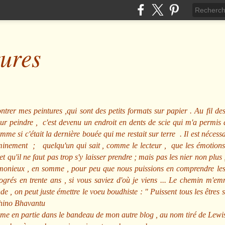
tures
ntrer mes peintures ,qui sont des petits formats sur papier . Au fil des
pour peindre , c'est devenu un endroit en dents de scie qui m'a permi
me si c'était la dernière bouée qui me restait sur terre . Il est nécessa
minement ; quelqu'un qui sait , comme le lecteur , que les émotions
et qu'il ne faut pas trop s'y laisser prendre ; mais pas les nier non pl
nieux , en somme , pour peu que nous puissions en comprendre les m
rogrés en trente ans , si vous saviez d'où je viens ... Le chemin m'e
e , on peut juste émettre le voeu boudhiste :
"
Puissent tous les êtres 
hino Bhavantu
me en partie dans le bandeau de mon autre blog , au nom tiré de Lewi