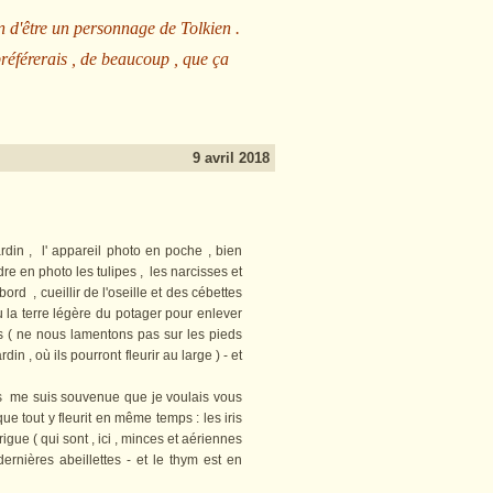
n d'être un personnage de Tolkien .
préférerais , de beaucoup , que ça
9 avril 2018
n , l' appareil photo en poche , bien
re en photo les tulipes , les narcisses et
abord , cueillir de l'oseille et des cébettes
 la terre légère du potager pour enlever
dis ( ne nous lamentons pas sur les pieds
in , où ils pourront fleurir au large ) - et
s me suis souvenue que je voulais vous
ue tout y fleurit en même temps : les iris
igue ( qui sont , ici , minces et aériennes
dernières abeillettes - et le thym est en