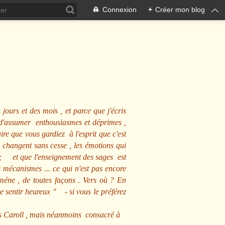
Connexion
+
Créer mon blog
 jours et des mois , et parce que j'écris
s d'assumer enthousiasmes et déprimes ,
ire que vous gardiez à l'esprit que c'est
 changent sans cesse , les émotions qui
us ; et que l'enseignement des sages est
écanismes ... ce qui n'est pas encore
mméne , de toutes façons . Vers où ? En
se sentir heureux
" - si vous le préférez
s Caroll , mais néanmoins consacré à