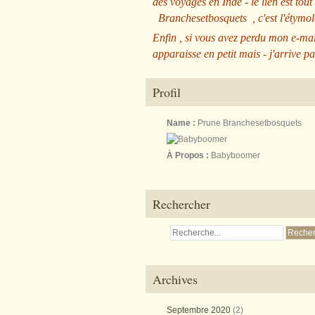
des voyages en Inde - le lien est tout
Branchesetbosquets
, c'est l'étym
Enfin , si vous avez perdu mon e-mai
apparaisse en petit mais - j'arrive pa
Profil
Name :
Prune Branchesetbosquets
À Propos :
Babyboomer
Rechercher
Archives
Septembre 2020
(2)