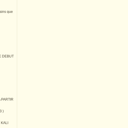
tains que
E DEBUT
 PARTIR
3 )
) KALI