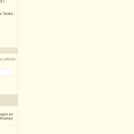
9 )
e Tantra ;
x articles
inages en
e Rodney