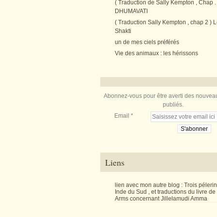
( Traduction de Sally Kempton , Chap . 
DHUMAVATI
( Traduction Sally Kempton , chap 2 ) L
Shakti
un de mes ciels préférés
Vie des animaux : les hérissons
Abonnez-vous pour être averti des nouveau
publiés.
Email
Liens
lien avec mon autre blog : Trois péler
Inde du Sud , et traductions du livre d
Arms concernant Jillelamudi Amma