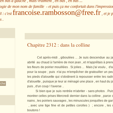
 en bas à gauche , mais vraiment , en bas , en bas ...
ologie de mon nom de famille - et puis ça me confortait dans l'impressio
francoise.rambosson@free.fr
l : c'est
, et je 
s .
Chapitre 2312 : dans la colline
Cet après-midi , giboulées ... Je suis descendue au jardi
abrité au chaud à l'arrière de mon jean , et m'apprêtais à prend
les fleurs de poirier mouillées . Si jolies ... Mais j'ai voulu , d'
pour la soupe ; puis n'ai pu m'empêcher de gratouiller un peu
les pieds d'alouette qui s'obstinent à repousser entre les ra
d'alouette , puisque je leur ai ménagé une place , en haut du jard
puis , d'un coup ! l'averse ..
Si bien que je suis rentrée m'abriter - sans photos . Pui
montrer celles prises Mercredi dernier dans la colline , parce q
nains , les poiriers sauvages , les minuscules jonquilles de garr
, avec une tige fine et de petites corolles ) ; encore , les 
boutons !