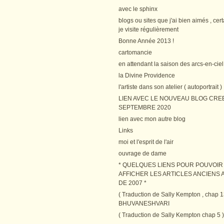
avec le sphinx
blogs ou sites que j'ai bien aimés , cer
je visite régulièrement
Bonne Année 2013 !
cartomancie
en attendant la saison des arcs-en-ciel
la Divine Providence
l'artiste dans son atelier ( autoportrait )
LIEN AVEC LE NOUVEAU BLOG CRE
SEPTEMBRE 2020
lien avec mon autre blog
Links
moi et l'esprit de l'air
ouvrage de dame
* QUELQUES LIENS POUR POUVOIR
AFFICHER LES ARTICLES ANCIENS A
DE 2007 *
( Traduction de Sally Kempton , chap 1
BHUVANESHVARI
( Traduction de Sally Kempton chap 5 