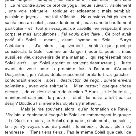
). La rencontre avec ce prof de yoga , lequel suivait , visiblement
, une voie spirituelle tonique et exigeante ; mais semblait
paisible et joyeux - me fait réfléchir . Nous avions fait plusieurs
salutations au soleil , assez lentement , mais sans échauffement
particulier - et , tout en
essayant
de travailler en respectant mon
corps et mes articulations ,
j'ai voulu bien faire
. Ce prof avait
parlé du Soleil , avant , citant l'hymne au Soleil , Surya
Ashtakam . J'ai alors , fugitivement , senti à quel point je
considérais le Soleil comme un danger ( pour la peau ... mais
aussi les vieux souvenirs de ma maman , qui représentait mon
Soleil aussi , un Soleil ardent et souvent destructeur ) . Juste
avant de venir pour la première fois à l'ashram d'Arnaud
Desjardins , je m'étais douloureusement brûlé le bras gauche -
confondant encore , alors ,
destruction de l'ego
,
dureté envers
soi-même
, avec voie spirituelle . M'en reste-t'il quelque chose
encore , de ce désir d'auto-destruction ? Hum , et le fauteuil ,
maintenant estropié , le pauvre - était-il lui aussi atteint par ce
désir ? Boudiou ! si même les objets s'y mettent ...
Mais je me souviens alors qu'en formation de Rêve ,
Virginie a également évoqué le Soleil en commençant le groupe
. Le Soleil en nous , le Soleil du groupe ; seulement , ce soleil ,
là , je n'y voyais que du positif : lumineux , doux , plein de
tendresse . Tiens tiens tiens . Pas le même Soleil que celui de