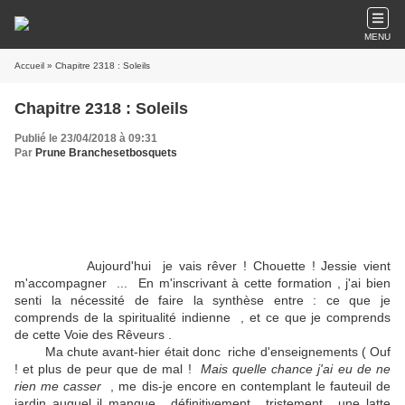
MENU
Accueil
» Chapitre 2318 : Soleils
Chapitre 2318 : Soleils
Publié le 23/04/2018 à 09:31
Par
Prune Branchesetbosquets
Aujourd'hui je vais rêver ! Chouette ! Jessie vient
m'accompagner ... En m'inscrivant à cette formation , j'ai bien
senti la nécessité de faire la synthèse entre : ce que je
comprends de la spiritualité indienne , et ce que je comprends
de cette Voie des Rêveurs .
Ma chute avant-hier était donc riche d'enseignements ( Ouf
! et plus de peur que de mal !
Mais quelle chance j'ai eu de ne
rien me casser
, me dis-je encore en contemplant le fauteuil de
jardin auquel il manque , définitivement , tristement , une latte