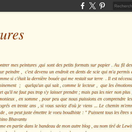
tures
ntrer mes peintures ,qui sont des petits formats sur papier . Au fil des
pour peindre , c'est devenu un endroit en dents de scie qui m'a permi
me si c'était la dernière bouée qui me restait sur terre . Il est nécessa
minement ; quelqu'un qui sait , comme le lecteur , que les émotions
et qu'il ne faut pas trop s'y laisser prendre ; mais pas les nier non pl
nieux , en somme , pour peu que nous puissions en comprendre les m
rogrés en trente ans , si vous saviez d'où je viens ... Le chemin m'e
e , on peut juste émettre le voeu boudhiste :
"
Puissent tous les êtres 
hino Bhavantu
me en partie dans le bandeau de mon autre blog , au nom tiré de Lewi