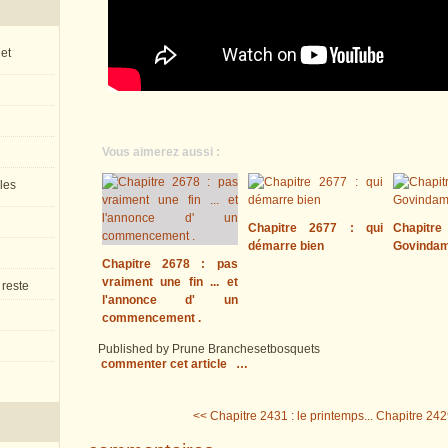
 et
Vous aimerez aussi :
 les
Chapitre 2677 : qui
Chapitre
démarre bien
Govinda
Chapitre 2678 : pas
vraiment une fin ... et
 reste
l'annonce d' un
commencement .
Published by Prune Branchesetbosquets
commenter cet article
…
<< Chapitre 2431 : le printemps...
Chapitre 242