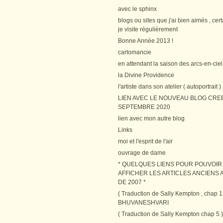
avec le sphinx
blogs ou sites que j'ai bien aimés , cer
je visite régulièrement
Bonne Année 2013 !
cartomancie
en attendant la saison des arcs-en-ciel
la Divine Providence
l'artiste dans son atelier ( autoportrait )
LIEN AVEC LE NOUVEAU BLOG CRE
SEPTEMBRE 2020
lien avec mon autre blog
Links
moi et l'esprit de l'air
ouvrage de dame
* QUELQUES LIENS POUR POUVOIR
AFFICHER LES ARTICLES ANCIENS A
DE 2007 *
( Traduction de Sally Kempton , chap 1
BHUVANESHVARI
( Traduction de Sally Kempton chap 5 