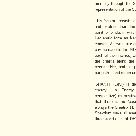
mentally through the S
representation of the
This Yantra consists o
and esoteric than the
point, or bindu, in wh
Her erotic form as Kam
consort. As we make ou
pay homage to the 98 y
each of their names) w
the charka along the 
become Her; and this p
our path – and so on un
'SHAKTI' (Devi) is th
energy – all Energy,
perspective) as positiv
that there is no “pos
always the Creatrix.) Ei
Shaktism says all ener
three worlds – is all D