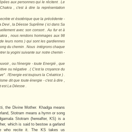
'épées aux personnes qui le récitent . Le
hakra , c'est à dire la représentation
ecrète et ésotérique que la précédente -
 la Devi , la Déesse Suprême ( ici dans Sa
ellement avec son consort . Au fur et à
hakra , nous rendons hommages aux 98
de leurs noms ) qui sont les gardiennes
au long du chemin . Nous intégrons chaque
trer la yogini suivante sur notre chemin -
voir , ou l'énergie - toute Energié , que
tive ou négative . ( C'est la croyance du
e" . l'Energie est toujours la Créatrice ) .
sme dit que toute énergie - c'est à dire ,
ut est La Déesse .
kti, the Divine Mother. Khadga means
land, Stotram means a hymn or song
dgamala Stotram (hereafter, KS) is a
her, which is said to bestow a garland
e who recite it. The KS takes us