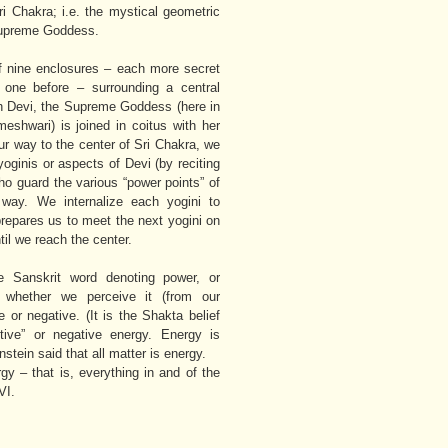
ri Chakra; i.e. the mystical geometric
 Supreme Goddess.
f nine enclosures – each more secret
 one before – surrounding a central
ich Devi, the Supreme Goddess (here in
eshwari) is joined in coitus with her
r way to the center of Sri Chakra, we
oginis or aspects of Devi (by reciting
ho guard the various “power points” of
way. We internalize each yogini to
repares us to meet the next yogini on
til we reach the center.
e Sanskrit word denoting power, or
 whether we perceive it (from our
e or negative. (It is the Shakta belief
itive” or negative energy. Energy is
nstein said that all matter is energy.
gy – that is, everything in and of the
EVI.