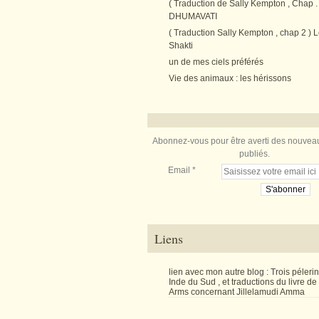
( Traduction de Sally Kempton , Chap . 
DHUMAVATI
( Traduction Sally Kempton , chap 2 ) L
Shakti
un de mes ciels préférés
Vie des animaux : les hérissons
Abonnez-vous pour être averti des nouveau
publiés.
Email
Liens
lien avec mon autre blog : Trois péler
Inde du Sud , et traductions du livre d
Arms concernant Jillelamudi Amma