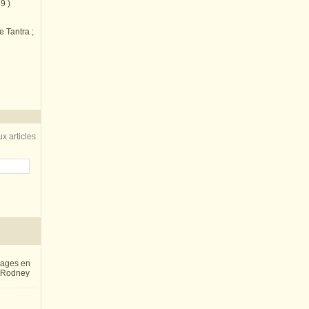
9 )
e Tantra ;
x articles
inages en
e Rodney