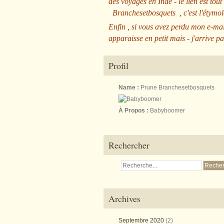
des voyages en Inde - le lien est tout
Branchesetbosquets
, c'est l'étym
Enfin , si vous avez perdu mon e-mai
apparaisse en petit mais - j'arrive pa
Profil
Name :
Prune Branchesetbosquets
À Propos :
Babyboomer
Rechercher
Archives
Septembre 2020
(2)