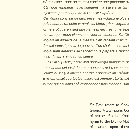
Mère Divine , dont on dit qu'il confère une guirlande d
K.S nous emmène , mentalement , à travers le Sri C
mystique géométrique de la Déesse Suprême .
Ce Yantra consiste de neuf enceintes - chacune plus s
qui entourent un point central , ou bindu , dans lequel
forme érotique en tant que Kameshvari ) est unie sexu
mesure que nous cheminons vers le centre du Sri C
yoginis ou aspects de la Déesse ( en récitant chacun 
des différents " points de pouvoirs " du chakra , tout 
yogini pour devenir Elle ; et ceci nous prépare à rencon
et ce , jusqu'à atteindre le centre .
SHAKTI ( Devi ) est le mot sanskrit qui indique le pou
nous la percevions ( de notre perspective ) comme posi
Shakta qu'il n'y a aucune énergie " positive" ou " négativ
Einstein disait que toute matière est énergie . Le Shakti
tout ce qui est dans et à l'extérier des trois mondes - to
Sri Devi refers to Sha
Sword, Mala means Gar
of praise. So the Kha
hymn to the Divine Mot
of swords upon thos