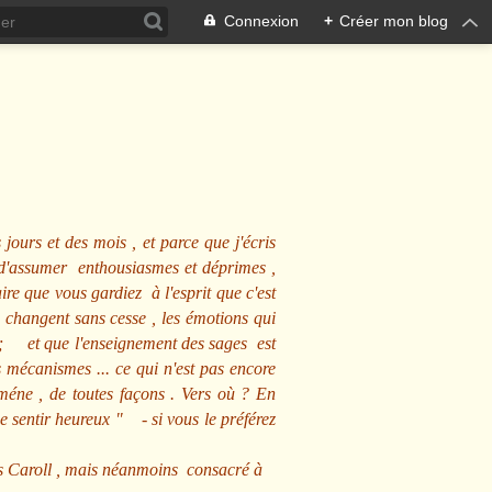
Connexion
+
Créer mon blog
 jours et des mois , et parce que j'écris
s d'assumer enthousiasmes et déprimes ,
ire que vous gardiez à l'esprit que c'est
 changent sans cesse , les émotions qui
us ; et que l'enseignement des sages est
écanismes ... ce qui n'est pas encore
mméne , de toutes façons . Vers où ? En
se sentir heureux
" - si vous le préférez
s Caroll , mais néanmoins consacré à