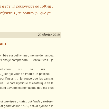
n d'être un personnage de Tolkien .
préférerais , de beaucoup , que ça
20 février 2019
ram
 tombée sur cet hymne ; ne me demandez
x ans je comprendrai ... en tout cas , je
ion sur ce site :
1ec ; je vous en traduis un petit peu ...
ur l'instant : je trouve que les yantras
lus . Le côté mystique et ésotérique de la
errifiant gavage mathématique dés ma plus
ut dire épée ,
mala
: guirlande ,
stotram
ram
( abréviation : K.S ) est un hymne à la