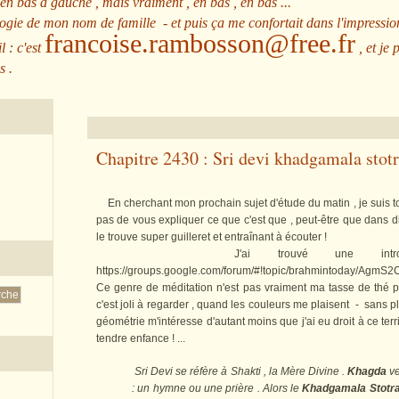
 en bas à gauche , mais vraiment , en bas , en bas ...
ologie de mon nom de famille - et puis ça me confortait dans l'impressio
francoise.rambosson@free.fr
l : c'est
, et je 
s .
Chapitre 2430 : Sri devi khadgamala stot
En cherchant mon prochain sujet d'étude du matin , je suis
pas de vous expliquer ce que c'est que , peut-être que dans di
le trouve super guilleret et entraînant à écouter !
J'ai trouvé une introduct
https://groups.google.com/forum/#!topic/brahmintoday/AgmS2C-_
Ce genre de méditation n'est pas vraiment ma tasse de thé po
c'est joli à regarder , quand les couleurs me plaisent - sans p
géométrie m'intéresse d'autant moins que j'ai eu droit à ce t
tendre enfance ! ...
Sri Devi se réfère à Shakti , la Mère Divine .
Khagda
ve
: un hymne ou une prière . Alors le
Khadgamala Stot