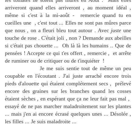
les tomates ne soient pas mûres en Août . Mais elles
arriveront quand elles arriveront , au moment idéal ,
même si c'est à la mi-août - remercie quand tu en
cueilles une , c'est tout ... Elles ne sont pas mûres parce
que nous , on a fleuri bleu tout autour . Avec
juste
une
touche de rose . C'était joli , non ? Demande aux abeilles
si c'était pas chouette ... Oh là là les humains .. Que de
pensées ! Accepte ce qui t'es offert , remercie , et arrête
de ruminer ou de critiquer ou de t'inquiéter !
Je me suis sentie tout de même un peu
coupable en l'écoutant . J'ai juste arraché encore trois
pieds d'alouette qui étaient complétement secs , prélevé
encore des graines sur les branches quand les cosses
étaient sèches , en espérant que ça ne leur fait pas mal ,
essayé de ne pas marcher maladroitement sur les plantes
... mais j'en ai encore écrasé quelques unes ... Désolée ,
les filles ... Je suis maladroite ...