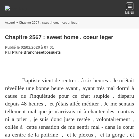
MENU
Accueil
» Chapitre 2567 : sweet home , coeur léger
Chapitre 2567 : sweet home , coeur léger
Publié le 02/02/2020 à 07:01
Par
Prune Branchesetbosquets
.
Baptiste vient de rentrer , à six heures . Je m'était
réveillée une bonne heure avant , ayant très mal dormi à
cause de l'inquiétude pour ce chat stupide , disparu
depuis 48 heures , et j'étais allée méditer . Je me sentais
tellement mal que je n'arrivais ni à chanter des mantras
ni à prier , je suis donc juste restée , volontairement ,
collée à cette sensation de me sentir mal - dans le cœur
au centre de la poitrine , et le plexus , et la gorge , et