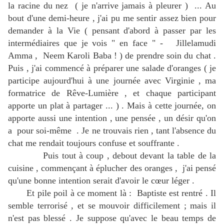
la racine du nez ( je n'arrive jamais à pleurer ) ... Au
bout d'une demi-heure , j'ai pu me sentir assez bien pour
demander à la Vie ( pensant d'abord à passer par les
intermédiaires que je vois " en face " - Jillelamudi
Amma , Neem Karoli Baba ! ) de prendre soin du chat .
Puis , j'ai commencé à préparer une salade d'oranges ( je
participe aujourd'hui à une journée avec Virginie , ma
formatrice de Rêve-Lumière , et chaque participant
apporte un plat à partager ... ) . Mais à cette journée, on
apporte aussi une intention , une pensée , un désir qu'on
a pour soi-même . Je ne trouvais rien , tant l'absence du
chat me rendait toujours confuse et souffrante .
Puis tout à coup , debout devant la table de la
cuisine , commençant à éplucher des oranges , j'ai pensé
qu'une bonne intention serait d'avoir le cœur léger .
Et pile poil à ce moment là : Baptiste est rentré . Il
semble terrorisé , et se mouvoir difficilement ; mais il
n'est pas blessé . Je suppose qu'avec le beau temps de