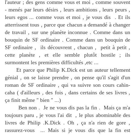
l'auteur ; des gens comme vous et moi , comme souvent
- menés par leurs désirs , leurs ambitions , leurs peurs ,
leurs egos ... comme vous et moi , je vous dis . Et ils
atterrissent tous , parce que chacun a demandé à changer
de travail , sur une planète inconnue . Comme dans un
bouquin de SF ordinaire . Comme dans un bouquin de
SF ordinaire , ils découvrent , chacun , petit à petit ,
cette planète , et elle semble plutôt hostile ; ils
surmontent les premières difficultés ,etc ...
Et parce que Philip K.Dick est un auteur tellement
génial , on se laisse prendre , on pense qu'il s'agit d'un
roman de SF ordinaire , qui va suivre son cours cahin-
caha ( d'ailleurs , des fois , dans certains de ses livres ,
ça finit même " bien " ...)
Ben non . Je ne vous dis pas la fin . Mais ça m'a
toujours paru , je vous l'ai dit , le plus abominable des
livres de Philip .K.Dick . Oh , ça n'a rien de gore ,
rassurez-vous ... Mais si je vous dis que la fin est