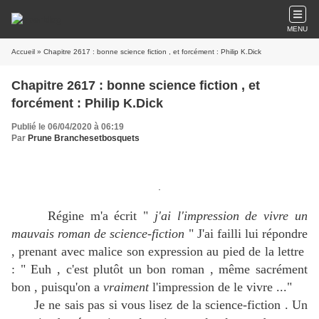
MENU
Accueil
» Chapitre 2617 : bonne science fiction , et forcément : Philip K.Dick
Chapitre 2617 : bonne science fiction , et
forcément : Philip K.Dick
Publié le 06/04/2020 à 06:19
Par
Prune Branchesetbosquets
.
Régine m'a écrit "
j'ai l'impression de vivre un
mauvais roman de science-fiction
" J'ai failli lui répondre
, prenant avec malice son expression au pied de la lettre
: " Euh , c'est plutôt un bon roman , même sacrément
bon , puisqu'on a
vraiment
l'impression de le vivre ..."
Je ne sais pas si vous lisez de la science-fiction . Un