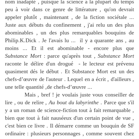
nom inadapté , puisque la science a la plupart du temps
peu à voir dans ce genre de littérature , qu'on devrait
appeler plutôt , maintenant , de la fiction sociétale ...
Juste aux débuts du confinement , j'ai relu un des plus
abominables , un des plus remarquables bouquins de
Philip.K.Dick . Je l'avais lu ... il y a quarante ans , au
moins ... Et il est abominable - encore plus que
Substance Mort
: parce qu'après tout ,
Substance Mort
raconte le délire d'un drogué - le lecteur est prévenu
quasiment dés le début . Et Substance Mort est un des
chefs-d’œuvre de l'auteur . Lequel en a écrit , d'ailleurs ,
une telle quantité ,de chefs-d’œuvre ...
Mais , bref ! je voulais juste vous conseiller de
lire , ou de relire ,
Au bout du labyrinthe
. Parce que s'il
y a un roman de science-fiction tout à fait remarquable ,
bien que tout à fait nauséeux d'un certain point de vue ,
c'est bien ce livre . Il démarre comme un bouquin de SF
ordinaire : plusieurs personnages , comme souvent chez