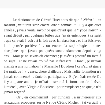
.
Le dictionnaire de Gérard Huet nous dit que "
Nidra
" , en
sanskrit , veut tout simplement dire " sommeil
" . Il y a quelques
années , j'avais voulu savoir ce que c'était que le "
yoga nidra
" -
ayant déduit , par quelques bribes que j'avais entendues à ce sujet
, que ça avait à voir , à la fois avec la relaxation , et à la fois avec
la " pensée positive " , ou encore la sophrologie - toutes
disciplines que j'avais pratiquées surabondamment depuis vingt
ans . Mais je ne savais où chercher ; je m'étais procuré un livre à
ce sujet , et ne l'avais trouvé pas intéressant . Donc , je m'étais
inscrite à une formation ( à Marseille ! Boudiou ! ça n'aurait guère
été pratique ! ) , assez chère d'ailleurs . Mais ladite formation n'a
jamais commencé , faute de participants . Et j'en étais restée là ,
il y a quatre ans ... je m'étais inscrite à la formation de " rêve-
lumière" , avec Virginie Boissière , pour remplacer ; ce que je n'ai
jamais regretté .
Or , en commençant , par curiosité , à m'intéresser aux
relaxations proposées sur le Net de Cédric Michel , j'ai vu qu'il y