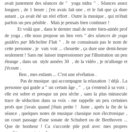
avait justement des séances de " yoga nidra " . Séances assez
longues , de 1 heure ; j'en avais fait une , et le fait que ça dure
autant , ça avait été un réel effort . Outre la musique , qui m'était
parfois un peu pénible . Mais je pensais bien continuer !
Et voilà que , dans le dernier mail de notre bien-aimée prof
de yoga , elle nous propose un lien vers "
des séances de yoga
guidées par Micheline Flak
" . Je ne connaissais pas le nom de
cette personne , je vais voir ... chouette , ça dure une demi-heure
seulement ! Sans me laisser impressionner par l'illustration un peu
étrange , dans un style années 30 , de la vidéo , je m'allonge et
j'écoute .
Ben , mes enfants ... C'est une révélation .
Pas de musique qui accompagne la relaxation ! déjà . La
personne qui guide a " un certain âge , " , ça s'entend à sa voix ;
elle est sobre et presque un peu sèche , sans la plus minuscule
trace de séduction dans sa voix - me rappelle un peu certaines
profs que j'avais quand j'étais petite ! Juste , après la fin de la
séance , quelques notes de musique classique
non électronique
,
un court passage d'une sonate de Schubert ou de Beethoven ...
Que de bonheur ! Ca s'accorde pile poil avec mes propres