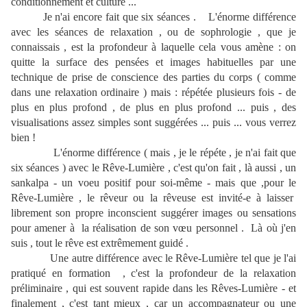
conditionnement et culture ...
Je n'ai encore fait que six séances . L'énorme différence
avec les séances de relaxation , ou de sophrologie , que je
connaissais , est la profondeur à laquelle cela vous amène : on
quitte la surface des pensées et images habituelles par une
technique de prise de conscience des parties du corps ( comme
dans une relaxation ordinaire ) mais : répétée plusieurs fois - de
plus en plus profond , de plus en plus profond ... puis , des
visualisations assez simples sont suggérées ... puis ... vous verrez
bien !
L'énorme différence ( mais , je le répéte , je n'ai fait que
six séances ) avec le Rêve-Lumière , c'est qu'on fait , là aussi , un
sankalpa - un voeu positif pour soi-même - mais que ,pour le
Rêve-Lumière , le rêveur ou la rêveuse est invité-e à laisser
librement son propre inconscient suggérer images ou sensations
pour amener à la réalisation de son vœu personnel . Là où j'en
suis , tout le rêve est extrêmement guidé .
Une autre différence avec le Rêve-Lumière tel que je l'ai
pratiqué en formation , c'est la profondeur de la relaxation
préliminaire , qui est souvent rapide dans les Rêves-Lumière - et
finalement , c'est tant mieux , car un accompagnateur ou une