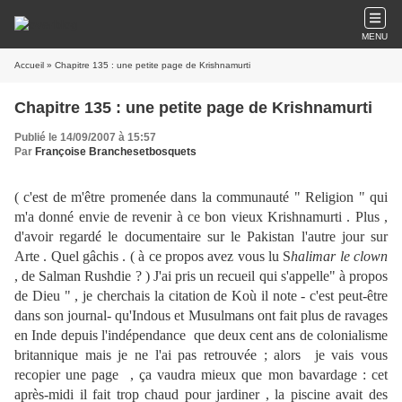
MENU
Accueil
» Chapitre 135 : une petite page de Krishnamurti
Chapitre 135 : une petite page de Krishnamurti
Publié le 14/09/2007 à 15:57
Par
Françoise Branchesetbosquets
( c'est de m'être promenée dans la communauté " Religion " qui
m'a donné envie de revenir à ce bon vieux Krishnamurti . Plus ,
d'avoir regardé le documentaire sur le Pakistan l'autre jour sur
Arte . Quel gâchis . ( à ce propos avez vous lu S
halimar le clown
, de Salman Rushdie ? ) J'ai pris un recueil qui s'appelle" à propos
de Dieu " , je cherchais la citation de Koù il note - c'est peut-être
dans son journal- qu'Indous et Musulmans ont fait plus de ravages
en Inde depuis l'indépendance que deux cent ans de colonialisme
britannique mais je ne l'ai pas retrouvée ; alors je vais vous
recopier une page , ça vaudra mieux que mon bavardage : cet
après-midi il fait trop chaud pour jardiner , la piscine avait des