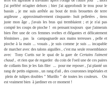
terre est agréable à travailler après l'orage de l'autre jour , alors
j'ai préféré m'agiter dehors ; hier j'ai approfondi le trou pour le
bassin , je me suis arrêtée au bout de trois brouettes de terre
argileuse , approximativement cinquante- huit pelletées , tiens
juste mon âge , j'avais les bras qui tremblaient ; et je n'ai pas
compté les coups de pioche ! en pensant toujours que j'aimerais
bien être une de ces femmes sveltes et élégantes et délicatement
féminines , pas la campagnarde aux mains terreuses , pelle et
pioche à la main ... vouais , je suis comme je suis ... incapable
de marcher avec des talons aiguilles , c'est ma seule ressemblance
avec Tony Curtis sur le quai de la gare de
Certains l'aiment
chaud
, et rien que de regarder du coin de l'oeil une de ces paires
de collants fins je les fais filer ... pour me reposer , j'ai planté un
rang de petits oignons , un rang d'ail , des couronnes impériales et
plein de tulipes doubles " Murillo " de toutes les couleurs. On
est vraiment bien à jardiner en ce moment !