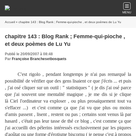
MENU
Accueil
» chapitre 143 : Blog Rank ; Femme-qui-pioche , et deux poèmes de Lu Yu
chapitre 143 : Blog Rank ; Femme-qui-pioche ,
et deux poèmes de Lu Yu
Publié le 20/09/2007 à 08:48
Par
Françoise Branchesetbosquets
C'est rigolo , pendant longtemps je n'ai pas remarqué la
po
ssibilité de vérifier que des gens lisaient ce que j'écris ... et puis
, j'ai osé cliquer sur un outil : " statistiques " ( je dis j'ai osé parce
que j'ai souvent une mentalité magique , je me dis si je clique
là Ciel l'ordinateur va exploser , ou plus prosaïquement tout va
s'effacer ...) et c'est comme ça que j'ai vu que plus ou moins
d'amis passent , lisent , restent ou pas ; certains sont venus là par
hasard , c'était pas leur tasse de thé ce blog , c'est comme ça que
j'ai accueilli des pélerins intéressés exclusivement par les piqures
d'aoûtat ou une forme d'érotisme biscornu ( je pense c'est à propos