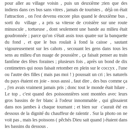
pour aller au village voisin , puis un deuxième ;rien que des
indiens dans ces bus sans vitres , jamais de touristes , déjà on était
l'attraction , on l'est devenu encore plus quand le deuxième bus ,
sorti du village , a pris sa vitesse de croisière sur une route
minuscule , tortueuse , dont seulement une bande au milieu était
goudronnée ; parce qu'on s'était assis tous quatre sur la banquette
du fond , et que le bus roulait à fond la caisse , sautant
vigoureusement sur les cahots , secouant les gens dans tous les
sens au milieu d'un nuage de poussière , ça faisait penser au train
fantôme des fètes foraines ; plusieurs fois , après un bond de dix
centimetres qui nous faisait retomber en plein sur le coccyx , l'une
ou l'autre des filles ( mais pas moi ! ) poussait un cri ; les naturels
du pays étaient en joie - nous aussi , faut dire , des bus comme ça
, j'en avais vraiment jamais pris ; donc tout le monde était hilare .
Le top , c'est quand des poissonnières sont montées avec leurs
gros bassins de fer blanc à l'odeur innommable , qui glissaient
dans nos jambes à chaque tournant ; et bien sur c'aurait été en
dessous de la dignité du chauffeur de ralentir . Sur la photo on ne
voit pas , mais les poissons ( pêchés Dieu sait quand ) étaient dans
les bassins du dessous .