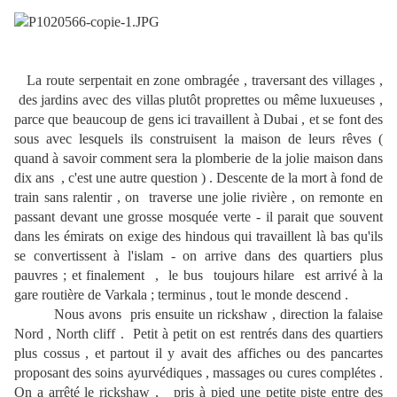
La route serpentait en zone ombragée , traversant des villages ,
des jardins avec des villas plutôt proprettes ou même luxueuses ,
parce que beaucoup de gens ici travaillent à Dubai , et se font des
sous avec lesquels ils construisent la maison de leurs rêves (
quand à savoir comment sera la plomberie de la jolie maison dans
dix ans , c'est une autre question ) . Descente de la mort à fond de
train sans ralentir , on traverse une jolie rivière , on remonte en
passant devant une grosse mosquée verte - il parait que souvent
dans les émirats on exige des hindous qui travaillent là bas qu'ils
se convertissent à l'islam - on arrive dans des quartiers plus
pauvres ; et finalement , le bus toujours hilare est arrivé à la
gare routière de Varkala ; terminus , tout le monde descend .
Nous avons pris ensuite un rickshaw , direction la falaise
Nord , North cliff . Petit à petit on est rentrés dans des quartiers
plus cossus , et partout il y avait des affiches ou des pancartes
proposant des soins ayurvédiques , massages ou cures complétes .
On a arrêté le rickshaw , pris à pied une petite piste entre des