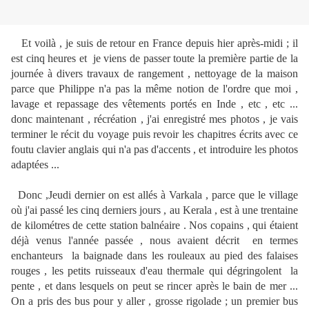
Et
voilà , je suis de retour en France depuis hier après-midi ; il
est cinq heures et
je viens de passer toute la première partie de la
journée à divers travaux de rangement , nettoyage de la maison
parce que Philippe n'a pas la même notion de l'ordre que moi ,
lavage et repassage des vêtements portés en Inde , etc , etc ...
donc maintenant , récréation , j'ai enregistré mes photos , je vais
terminer le récit du voyage puis revoir les chapitres écrits avec ce
foutu clavier anglais qui n'a pas d'accents , et introduire les photos
adaptées ...
Donc ,Jeudi dernier on est allés à Varkala , parce que le village
où j'ai passé les cinq derniers jours , au Kerala , est à une trentaine
de kilométres de cette station balnéaire . Nos copains , qui étaient
déjà venus l'année passée , nous avaient décrit en termes
enchanteurs la baignade dans les rouleaux au pied des falaises
rouges , les petits ruisseaux d'eau thermale qui dégringolent la
pente , et dans lesquels on peut se rincer après le bain de mer ...
On a pris des bus pour y aller , grosse rigolade ; un premier bus