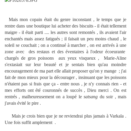
Mais mon copain était du genre inconstant , le temps que je
rentre dans une boutique lui acheter des biscuits - il était tellement
maigre - il était parti .... les autres sont remontés , ils avaient l'air
enchantés mais assez fatigués ; il faisait un peu moins chaud , le
soleil se couchait ; on a continué à marcher , on est arrivés à une
zone avec des restaus et des éventaires à l'odeur écoeurante
chargés de gros poissons aux yeux visqueux , Marie-Aline
s'extasiait sur leur beauté et je sentais bien qu'au moindre
encouragement de ma part elle allait proposer qu'on y mange ; j'ai
fait de mon mieux pour la décourager , insinuant que les poissons
n'étaient pas si frais que ça - entre nous , je n'y connais rien - et
mes efforts ont été couronnés de succès , Dieu merci . On est
rentrés , malheureusement on a loupé le
satsang
du soir , mais
j'avais évité le pire .
Mais je crois bien que je ne reviendrai plus jamais à Varkala .
Une fois suffit amplement .