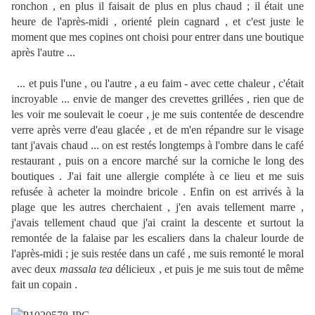
ronchon , en plus il faisait de plus en plus chaud ; il était une
heure de l'après-midi , orienté plein cagnard , et c'est juste le
moment que mes copines ont choisi pour entrer dans une boutique
après l'autre ...
... et puis l'une , ou l'autre , a eu faim - avec cette chaleur , c'était
incroyable ... envie de manger des crevettes grillées , rien que de
les voir me soulevait le coeur , je me suis contentée de descendre
verre après verre d'eau glacée , et de m'en répandre sur le visage
tant j'avais chaud ... on est restés longtemps à l'ombre dans le café
restaurant , puis on a encore marché sur la corniche le long des
boutiques . J'ai fait une allergie compléte à ce lieu et me suis
refusée à acheter la moindre bricole . Enfin on est arrivés à la
plage que les autres cherchaient , j'en avais tellement marre ,
j'avais tellement chaud que j'ai craint la descente et surtout la
remontée de la falaise par les escaliers dans la chaleur lourde de
l'après-midi ; je suis restée dans un café , me suis remonté le moral
avec deux
massala tea
délicieux , et puis je me suis tout de même
fait un copain .