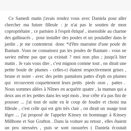
Ce Samedi matin j'avais rendez vous avec Daniela pour aller
chercher ma future filleule : je n'ai pas le soutien de mon
copropriétaire , ce parisien à l'esprit étriqué , insensible au charme
des gallinacés , pour installer des poules et un poulailler dans le
jardin , je me contenterai donc *d'être marraine d'une poule de
Bantam .Vous ne connaissez pas les poules de Bantam - vous ne
saviez même pas que ça existait ? moi non plus ; jusqu'à hier
matin . Je vais vous dire , c'est mignon comme tout , on dirait une
petite boule de plumes - celles-ci étaient respectivement grises ,
brune et noire - avec des petits pantalons pattes d'eph en plumes
qui recouvrent coquettement leurs petits pieds -non , pattes .
Nous sommes allées à Nîmes en acquérir quatre , la maman qui a
deux ans et les petites dans les sept mois , leur crête n'a pas fini de
pousser ... j'ai tout de suite eu le coup de foudre et choisi ma
filleule , c'est celle qui est gris très clair , on dirait un nuage tout
léger ... j'ai proposé de l'appeler Kinsey en hommage à Kinsey
Millhone et Sue Grafton . Dans la voiture au retour , elles étaient
un peu stressées , puis se sont rassurées ( Daniela écoutait