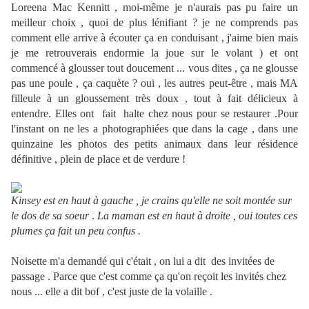
Loreena Mac Kennitt , moi-même je n'aurais pas pu faire un
meilleur choix , quoi de plus lénifiant ? je ne comprends pas
comment elle arrive à écouter ça en conduisant , j'aime bien mais
je me retrouverais endormie la joue sur le volant ) et ont
commencé à glousser tout doucement ... vous dites , ça ne glousse
pas une poule , ça caquète ? oui , les autres peut-être , mais MA
filleule à un gloussement très doux , tout à fait délicieux à
entendre. Elles ont fait halte chez nous pour se restaurer .Pour
l'instant on ne les a photographiées que dans la cage , dans une
quinzaine les photos des petits animaux dans leur résidence
définitive , plein de place et de verdure !
Kinsey est en haut à gauche , je crains qu'elle ne soit montée sur
le dos de sa soeur
.
La maman est en haut à droite , oui toutes ces
plumes ça fait un peu confus .
Noisette m'a demandé qui c'était , on lui a dit des invitées de
passage . Parce que c'est comme ça qu'on reçoit les invités chez
nous ... elle a dit bof , c'est juste de la volaille .