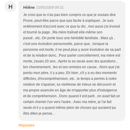
H
Hélène
15/05/2009 09:31
Je crois que tu n'as pas bien compris ce que je voulais dire
Prune, peut-être parce que pas facile à expliquer...Je suis
entièrement d'accord avec ce que tu dis , moi aussi j'ai évolué
et tourné la page...Ma mère traînait elle-même son
passé...etc..On porte tous une hérédité familiale...Mais çà ,
c'est une évolution personnelle, parce que , lorsque la
personne est morte, il ne peut plus y avoir évolution de sa part
et de la relation donc...Pour parler concrètement, ma mère est
morte, j'avais 20 ans...Après tu es seule avec tes questions ,
ton cheminement , tes et ses remises en cause...Alors que j'ai
perdu mon père, il y a peu..Eh bien ,s'il y a eu des moments
difficiles, d'incompréhension, etc...le temps a permis à notre
relation de s'apaiser, sa vieillesse de mieux se découvrir et
ma propre avancée en âge de m'apporter plus d'indulgence
et de compréhension...Donc quand il est parti , on avait fait un
certain chemin l'un vers l'autre...Avec ma mère, je l'ai fait
seule et il y a quand même plein de choses qui auraient pu
être dites je pense...
Répondre