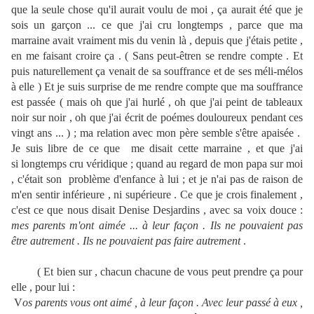
que la seule chose qu'il aurait voulu de moi , ça aurait été que je
sois un garçon ... ce que j'ai cru longtemps , parce que ma
marraine avait vraiment mis du venin là , depuis que j'étais petite ,
en me faisant croire ça . ( Sans peut-êtren se rendre compte . Et
puis naturellement ça venait de sa souffrance et de ses méli-mélos
à elle ) Et je suis surprise de me rendre compte que ma souffrance
est passée ( mais oh que j'ai hurlé , oh que j'ai peint de tableaux
noir sur noir , oh que j'ai écrit de poémes douloureux pendant ces
vingt ans ... ) ; ma relation avec mon père semble s'être apaisée .
Je suis libre de ce que me disait cette marraine , et que j'ai
si longtemps cru véridique ; quand au regard de mon papa sur moi
, c'était son problème d'enfance à lui ; et je n'ai pas de raison de
m'en sentir inférieure , ni supérieure . Ce que je crois finalement ,
c'est ce que nous disait Denise Desjardins , avec sa voix douce :
mes parents m'ont aimée ... à leur façon . Ils ne pouvaient pas
être autrement . Ils ne pouvaient pas faire autrement
.
( Et bien sur , chacun chacune de vous peut prendre ça pour
elle , pour lui :
V
os parents vous ont aimé , à leur façon . Avec leur passé à eux ,