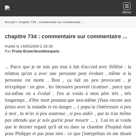
MENU
Accueil
» chapitre 734 : commentaire sur commentaire ...
chapitre 734 : commentaire sur commentaire ...
Publié le 14/05/2009 à 18:39
Par
Prune Branchesetbosquets
... Parce que je ne suis pas tout à fait d'accord avec Hélène : la
relation qu'on a avec une personne peut évoluer , même si la
personne est morte . Bon , ça fait un peu provocant , je
m'explique : en gros , les blessures peuvent cicatriser , parce que
soi-même on a évolué . J'en ai voulu à mon père très , très
longtemps , d'être mort pendant que moi-même j'étais encore aux
prises avec la maladie et en danger ... (
papa tu t'intéressais si peu
à moi , tu m'as si peu soutenue , si peu aidée , que tu n'as même
pas attendu que je sois guérie pour mourir ...
). Lui en ai voulu
que le dernier regard qu'il ait eu dans sa chambre d'hopital était
pour Philippe et pas pour moi - ce que j'interprétais en me disant