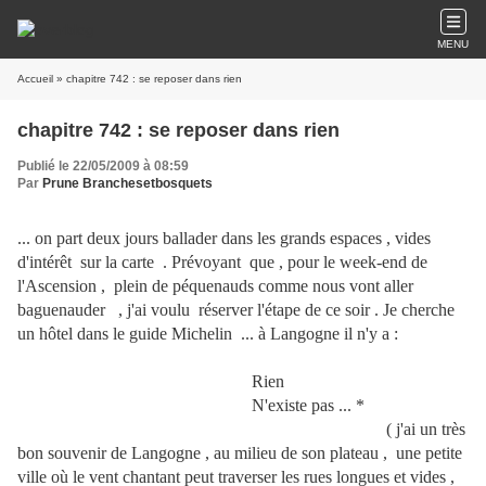
MENU
Accueil
» chapitre 742 : se reposer dans rien
chapitre 742 : se reposer dans rien
Publié le 22/05/2009 à 08:59
Par
Prune Branchesetbosquets
... on part deux jours ballader dans les grands espaces , vides
d'intérêt sur la carte . Prévoyant que , pour le week-end de
l'Ascension , plein de péquenauds comme nous vont aller
baguenauder , j'ai voulu réserver l'étape de ce soir . Je cherche
un hôtel dans le guide Michelin ... à Langogne il n'y a :
Rien
N'existe pas ... *
( j'ai un très
bon souvenir de Langogne , au milieu de son plateau , une petite
ville où le vent chantant peut traverser les rues longues et vides ,