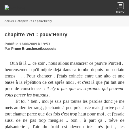
MENU
Accueil
» chapitre 751 : pauv'Henry
chapitre 751 : pauv'Henry
Publié le 13/06/2009 à 19:53
Par
Prune Branchesetbosquets
Ouh là là ... ce soir , nous allons massacrer ce pauvre Purcell ,
heureusement qu'il mijote déjà dans sa tombe depuis un certain
temps ... Pour changer , j'étais coincée entre une alto et une
basse à la répétition de cet après-midi , et c'est là que j'ai fait une
prise de conscience :
il n'y a pas que les sopranos qui peuvent
vous percer les tympans
.
Et toi ? ben , moi je sais pas toutes les paroles donc je me
mets au dernier rang , je chante à peu près juste mais j'arrive pas à
tout chanter parce que des fois c'est trop haut pour moi , et j'essaie
aussi de ne pas trop meugler .. bon , à part ça , trêve de
plaisanterie , l'air du froid est devenu très très joli , les