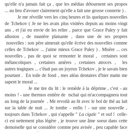
qu'elle n'a jamais fait ça , que les médias détournent ses propos
... au lieu d'avouer clairement qu'elle a fait une grosse connerie ) .
Je me réveille vers les cinq heures et lis quelques nouvelles
de Tchekov ( Je ne les avais plus visitées depuis au moins vingt
ans , et j'ai eu envie de les relire , parce que Grace Paley y fait
allusion , de manière plaisante , dans une de ses propres
nouvelles : son père aimerait qu'elle écrive des nouvelles comme
celles de Tchekov ... j'aime mieux Grace Paley ) . Misère ... ces
nouvelles , pas de quoi se remonter le moral , certaines sont
mélancoliques , certaines amères , certaines atroces , les
autres tragiques ... c'était pas un joyeux Tchekov , je le savais bien
pourtant . En toile de fond , mes aléas dentaires d'hier matin me
sapent le moral ...
Je me tire du lit : le remède à la déprime , c'est - au
moins ! - une thermos entière de tschaï qui m'accompagnera tout
au long de la journée . Me revoilà au lit avec le bol de thé au lait
sur la table de nuit ... Je tombe - enfin ! - sur une nouvelle ,
toujours dans Tchekov , qui s'appelle "
La cigale
" et ouf ! celle-
ci est nettement plus légère , je trouve une âme soeur dans cette
demoiselle qui se considère comme peu avisée , peu capable face