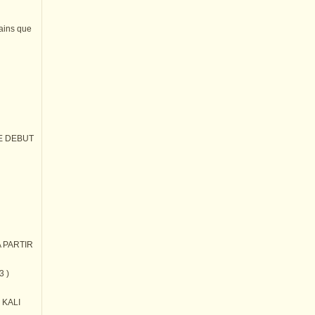
tains que
E DEBUT
 PARTIR
3 )
) KALI