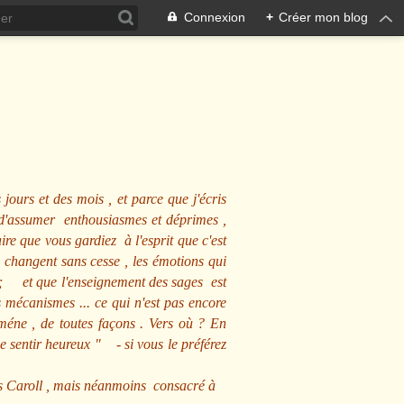
Connexion
+
Créer mon blog
 jours et des mois , et parce que j'écris
s d'assumer enthousiasmes et déprimes ,
ire que vous gardiez à l'esprit que c'est
 changent sans cesse , les émotions qui
us ; et que l'enseignement des sages est
écanismes ... ce qui n'est pas encore
mméne , de toutes façons . Vers où ? En
se sentir heureux
" - si vous le préférez
s Caroll , mais néanmoins consacré à