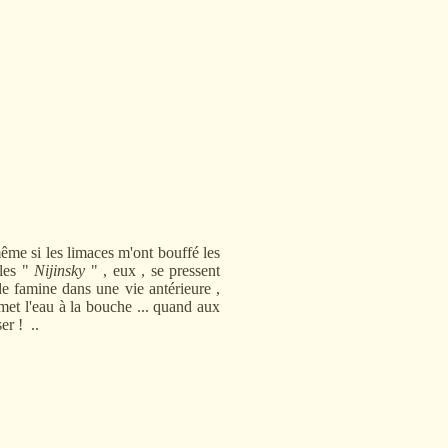
me si les limaces m'ont bouffé les
les "
Nijinsky
" , eux , se pressent
e famine dans une vie antérieure ,
et l'eau à la bouche ... quand aux
er ! ..