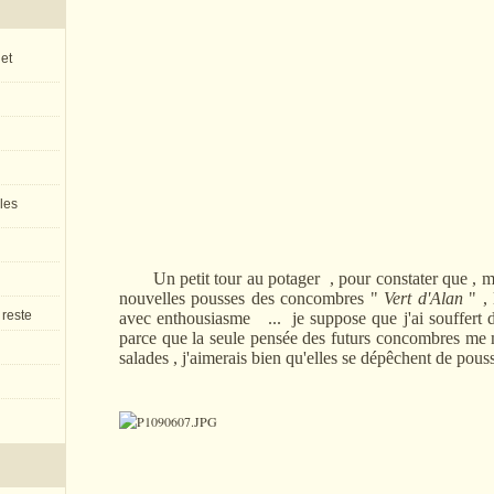
 et
 les
Un petit tour au potager , pour constater que , mê
nouvelles pousses des concombres "
Vert d'Alan
" , 
 reste
avec enthousiasme ... je suppose que j'ai souffert d
parce que la seule pensée des futurs concombres me m
salades , j'aimerais bien qu'elles se dépêchent de pouss