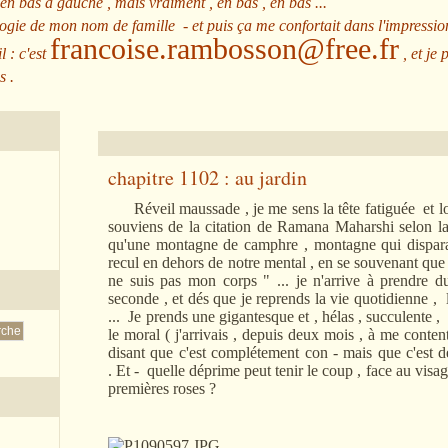
 en bas à gauche , mais vraiment , en bas , en bas ...
ologie de mon nom de famille - et puis ça me confortait dans l'impressio
francoise.rambosson@free.fr
l : c'est
, et je 
s .
chapitre 1102 : au jardin
Réveil maussade , je me sens la tête fatiguée et lo
souviens de la citation de Ramana Maharshi selon l
qu'une montagne de camphre , montagne qui disparai
recul en dehors de notre mental , en se souvenant que 
ne suis pas mon corps " ... je n'arrive à prendre 
seconde , et dés que je reprends la vie quotidienne , 
... Je prends une gigantesque et , hélas , succulente 
le moral ( j'arrivais , depuis deux mois , à me content
disant que c'est complétement con - mais que c'est d
. Et - quelle déprime peut tenir le coup , face au visag
premières roses ?