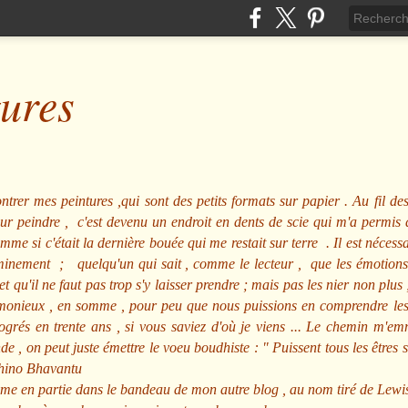
tures
ntrer mes peintures ,qui sont des petits formats sur papier . Au fil des
pour peindre , c'est devenu un endroit en dents de scie qui m'a permi
me si c'était la dernière bouée qui me restait sur terre . Il est nécessa
minement ; quelqu'un qui sait , comme le lecteur , que les émotions
et qu'il ne faut pas trop s'y laisser prendre ; mais pas les nier non pl
nieux , en somme , pour peu que nous puissions en comprendre les m
rogrés en trente ans , si vous saviez d'où je viens ... Le chemin m'e
e , on peut juste émettre le voeu boudhiste :
"
Puissent tous les êtres 
hino Bhavantu
me en partie dans le bandeau de mon autre blog , au nom tiré de Lewi