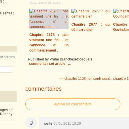
9 )
Vous aimerez aussi :
e Tantra ;
Chapitre 2677 : qui
Chapitre
démarre bien
Govinda
Chapitre 2678 : pas
vraiment une fin ... et
l'annonce d' un
commencement .
x articles
Published by Prune Branchesetbosquets
commenter cet article
…
<< chapitre 1103 : en continuant...
chapitre 1
commentaires
Ajouter un commentaire
inages en
e Rodney
J
joelle
05/05/2011 10:26