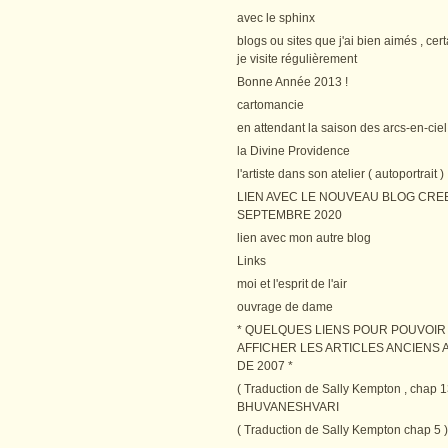
avec le sphinx
blogs ou sites que j'ai bien aimés , cer
je visite régulièrement
Bonne Année 2013 !
cartomancie
en attendant la saison des arcs-en-ciel
la Divine Providence
l'artiste dans son atelier ( autoportrait )
LIEN AVEC LE NOUVEAU BLOG CRE
SEPTEMBRE 2020
lien avec mon autre blog
Links
moi et l'esprit de l'air
ouvrage de dame
* QUELQUES LIENS POUR POUVOIR
AFFICHER LES ARTICLES ANCIENS A
DE 2007 *
( Traduction de Sally Kempton , chap 1
BHUVANESHVARI
( Traduction de Sally Kempton chap 5 