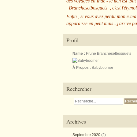
des voyages en Inde - le lien est tout
Branchesetbosquets
, c'est l'étym
Enfin , si vous avez perdu mon e-mai
apparaisse en petit mais - j'arrive pa
Profil
Name :
Prune Branchesetbosquets
À Propos :
Babyboomer
Rechercher
Archives
Septembre 2020
(2)