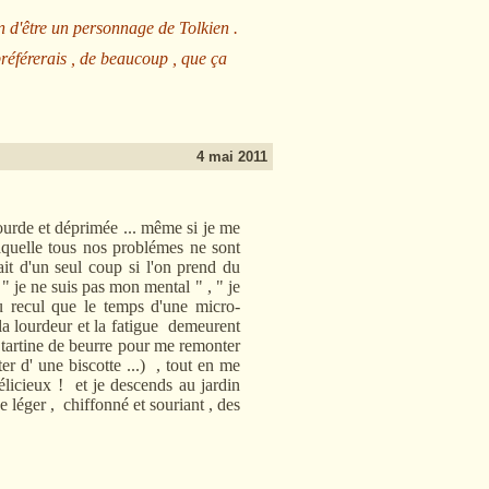
n d'être un personnage de Tolkien .
préférerais , de beaucoup , que ça
4 mai 2011
urde et déprimée ... même si je me
aquelle tous nos problémes ne sont
t d'un seul coup si l'on prend du
" je ne suis pas mon mental " , " je
du recul que le temps d'une micro-
la lourdeur et la fatigue demeurent
, tartine de beurre pour me remonter
er d' une biscotte ...) , tout en me
élicieux ! et je descends au jardin
e léger , chiffonné et souriant , des