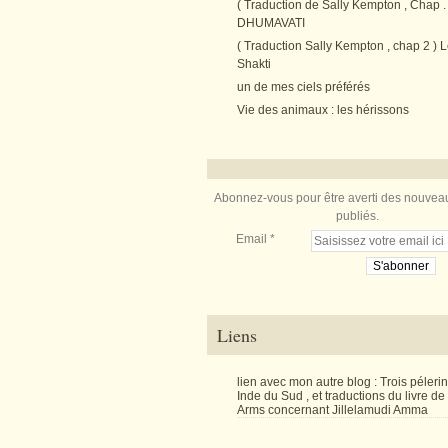
( Traduction de Sally Kempton , Chap . 
DHUMAVATI
( Traduction Sally Kempton , chap 2 ) L
Shakti
un de mes ciels préférés
Vie des animaux : les hérissons
Abonnez-vous pour être averti des nouveau
publiés.
Email
Liens
lien avec mon autre blog : Trois péler
Inde du Sud , et traductions du livre d
Arms concernant Jillelamudi Amma