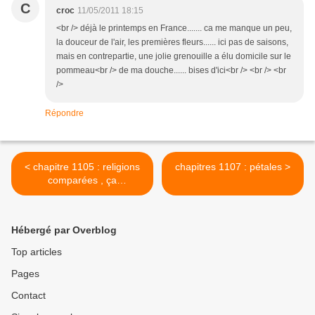
C
croc
11/05/2011 18:15
<br /> déjà le printemps en France....... ca me manque un peu,
la douceur de l'air, les premières fleurs...... ici pas de saisons,
mais en contrepartie, une jolie grenouille a élu domicile sur le
pommeau<br /> de ma douche...... bises d'ici<br /> <br /> <br
/>
Répondre
< chapitre 1105 : religions
chapitres 1107 : pétales >
comparées , ça
m'émerveille toujours
Hébergé par Overblog
Top articles
Pages
Contact