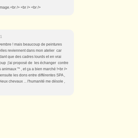
mage.<br /> <br /> <br />
11
Novembre ! mais beaucoup de peintures
 elles reviennent dans mon atelier car
dant que des cadres lourds et en vrai
u coup j'ai proposé de les échanger contre
 animaux "* , et ça a bien marché !<br />
ensuite les dons entre différentes SPA ,
vieux chevaux ... l'humanité me désole ,