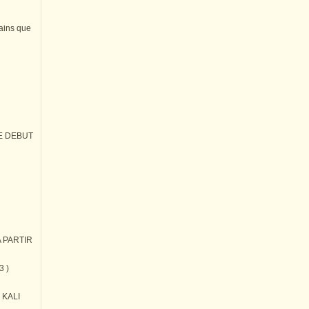
tains que
E DEBUT
 PARTIR
3 )
) KALI