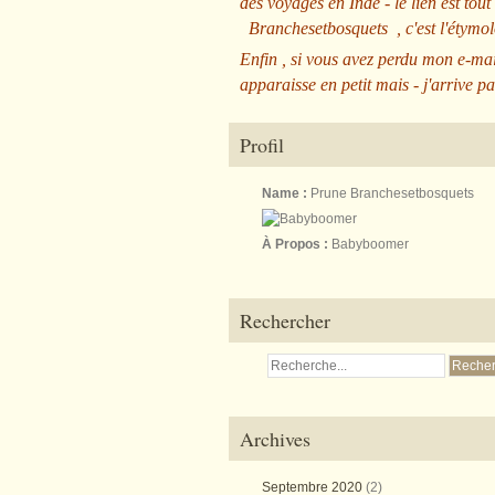
des voyages en Inde - le lien est tout
Branchesetbosquets
, c'est l'étym
Enfin , si vous avez perdu mon e-mai
apparaisse en petit mais - j'arrive pa
Profil
Name :
Prune Branchesetbosquets
À Propos :
Babyboomer
Rechercher
Archives
Septembre 2020
(2)