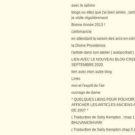
avec le sphinx
blogs ou sites que j'ai bien aimés , cer
je visite régulièrement
Bonne Année 2013 !
cartomancie
en attendant la saison des arcs-en-ciel
la Divine Providence
l'artiste dans son atelier ( autoportrait )
LIEN AVEC LE NOUVEAU BLOG CRE
SEPTEMBRE 2020
lien avec mon autre blog
Links
moi et l'esprit de l'air
ouvrage de dame
* QUELQUES LIENS POUR POUVOIR
AFFICHER LES ARTICLES ANCIENS A
DE 2007 *
( Traduction de Sally Kempton , chap 1
BHUVANESHVARI
( Traduction de Sally Kempton chap 5 