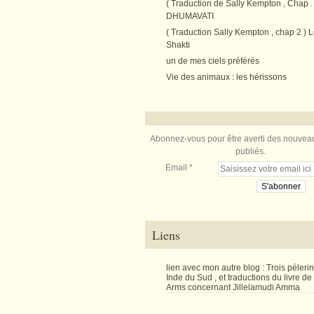
( Traduction de Sally Kempton , Chap . 
DHUMAVATI
( Traduction Sally Kempton , chap 2 ) L
Shakti
un de mes ciels préférés
Vie des animaux : les hérissons
Abonnez-vous pour être averti des nouveau
publiés.
Email
Liens
lien avec mon autre blog : Trois péler
Inde du Sud , et traductions du livre d
Arms concernant Jillelamudi Amma