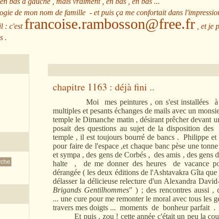
 en bas à gauche , mais vraiment , en bas , en bas ...
ologie de mon nom de famille - et puis ça me confortait dans l'impressio
francoise.rambosson@free.fr
l : c'est
, et je 
s .
chapitre 1163 : déjà fini ..
Moi mes peintures , on s'est installées à
multiples et pesants échanges de mails avec un monsieu
temple le Dimanche matin , désirant prêcher devant u
posait des questions au sujet de la disposition des 
temple , il est toujours bourré de bancs . Philippe e
pour faire de l'espace ,et chaque banc pèse une tonne 
et sympa , des gens de Corbés , des amis , des gens de 
halte , de me donner des heures de vacance pour 
dérangée ( les deux éditions de l'Ashtavakra Gîta que
délasser la délicieuse relecture d'un Alexandra David
Brigands Gentilhommes
" ) ; des rencontres aussi ,
... une cure pour me remonter le moral avec tous les g
travers mes doigts ... moments de bonheur parfait .
Et puis , zou ! cette année c'était un peu la course