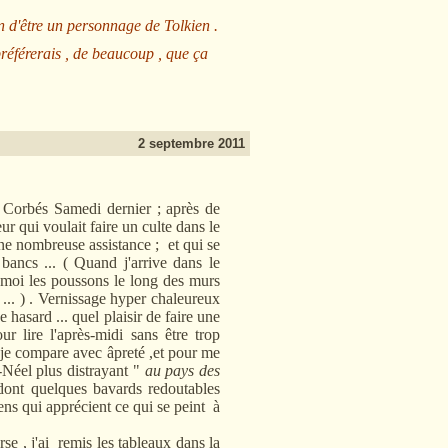
n d'être un personnage de Tolkien .
préférerais , de beaucoup , que ça
2 septembre 2011
 Corbés Samedi dernier ; après de
r qui voulait faire un culte dans le
ne nombreuse assistance ; et qui se
bancs ... ( Quand j'arrive dans le
t moi les poussons le long des murs
... ) . Vernissage hyper chaleureux
hasard ... quel plaisir de faire une
lire l'après-midi sans être trop
 je compare avec âpreté ,et pour me
-Néel plus distrayant "
au pays des
 dont quelques bavards redoutables
ens qui apprécient ce qui se peint à
 , j'ai remis les tableaux dans la