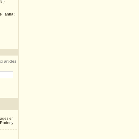
9 )
e Tantra ;
x articles
inages en
e Rodney