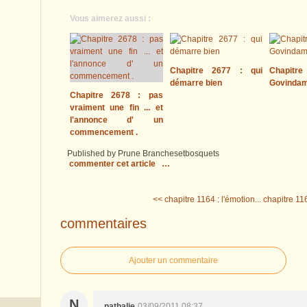
Vous aimerez aussi :
Chapitre 2677 : qui
Chapitre
démarre bien
Govinda
Chapitre 2678 : pas
vraiment une fin ... et
l'annonce d' un
commencement .
Published by Prune Branchesetbosquets
commenter cet article
…
<< chapitre 1164 : l'émotion...
chapitre 116
commentaires
Ajouter un commentaire
N
nathalie
03/09/2011 08:37