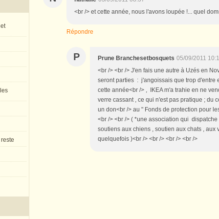
<br /> et cette année, nous l'avons loupée !... quel dom
 et
Répondre
P
Prune Branchesetbosquets
05/09/2011 10:
<br /> <br /> J'en fais une autre à Uzés en 
seront parties : j'angoissais que trop d'entre
cette année<br /> , IKEA m'a trahie en ne ven
 les
verre cassant , ce qui n'est pas pratique ; d
un don<br /> au " Fonds de protection pour les
<br /> <br /> ( *une association qui dispatche 
soutiens aux chiens , soutien aux chats , aux 
quelquefois )<br /> <br /> <br /> <br />
 reste