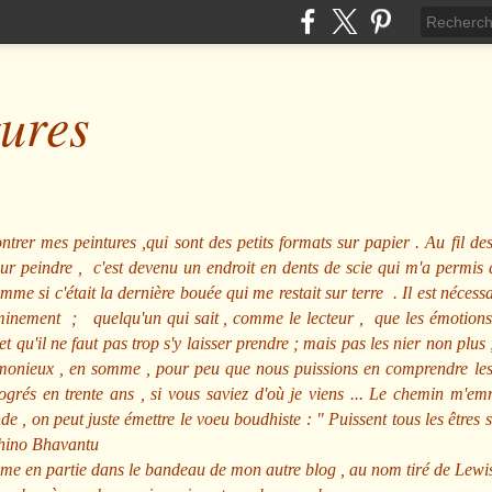
tures
ntrer mes peintures ,qui sont des petits formats sur papier . Au fil des
pour peindre , c'est devenu un endroit en dents de scie qui m'a permi
me si c'était la dernière bouée qui me restait sur terre . Il est nécessa
minement ; quelqu'un qui sait , comme le lecteur , que les émotions
et qu'il ne faut pas trop s'y laisser prendre ; mais pas les nier non pl
nieux , en somme , pour peu que nous puissions en comprendre les m
rogrés en trente ans , si vous saviez d'où je viens ... Le chemin m'e
e , on peut juste émettre le voeu boudhiste :
"
Puissent tous les êtres 
hino Bhavantu
me en partie dans le bandeau de mon autre blog , au nom tiré de Lewi