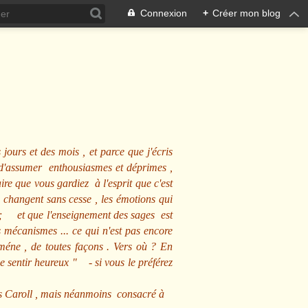
Connexion
+
Créer mon blog
 jours et des mois , et parce que j'écris
s d'assumer enthousiasmes et déprimes ,
ire que vous gardiez à l'esprit que c'est
 changent sans cesse , les émotions qui
us ; et que l'enseignement des sages est
écanismes ... ce qui n'est pas encore
mméne , de toutes façons . Vers où ? En
se sentir heureux
" - si vous le préférez
s Caroll , mais néanmoins consacré à