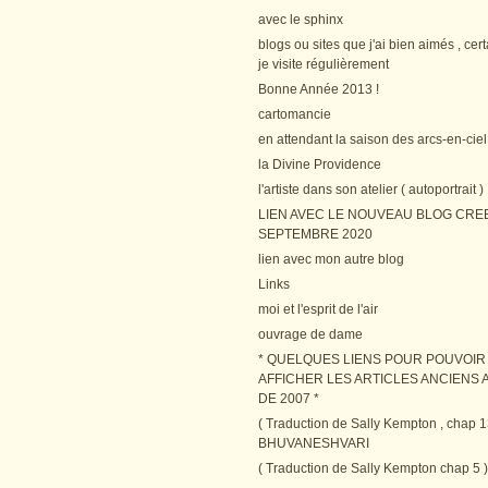
avec le sphinx
blogs ou sites que j'ai bien aimés , cer
je visite régulièrement
Bonne Année 2013 !
cartomancie
en attendant la saison des arcs-en-ciel
la Divine Providence
l'artiste dans son atelier ( autoportrait )
LIEN AVEC LE NOUVEAU BLOG CRE
SEPTEMBRE 2020
lien avec mon autre blog
Links
moi et l'esprit de l'air
ouvrage de dame
* QUELQUES LIENS POUR POUVOIR
AFFICHER LES ARTICLES ANCIENS A
DE 2007 *
( Traduction de Sally Kempton , chap 1
BHUVANESHVARI
( Traduction de Sally Kempton chap 5 