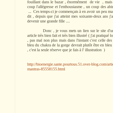
fouillant dans le bazar , énormément de vie , mai
coup l'allégresse et l'enthousiasme , un coup des abi
... Ces temps-ci je commençais à en avoir un peu mar
dit , depuis que j'ai atteint mes soixante-deux ans j'
devenir une grande fille ....
Donc , je vous mets un lien sur le site d'un g
article très bien fait et très bien illustré ( j'ai pratiq
, pas mal non plus mais dans l'instant c'est celle de
bleu du chakra de la gorge devrait plutôt être en bleu
, c'est la seule réserve que je fais à l' illustration )
http://bioenergie.sante.pourtous.51.over-blog.com/arti
mantras-85558155.html