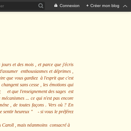
Connexion
+
Créer mon blog
 jours et des mois , et parce que j'écris
s d'assumer enthousiasmes et déprimes ,
ire que vous gardiez à l'esprit que c'est
 changent sans cesse , les émotions qui
us ; et que l'enseignement des sages est
écanismes ... ce qui n'est pas encore
mméne , de toutes façons . Vers où ? En
se sentir heureux
" - si vous le préférez
s Caroll , mais néanmoins consacré à