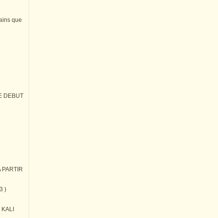
tains que
E DEBUT
 PARTIR
3 )
) KALI