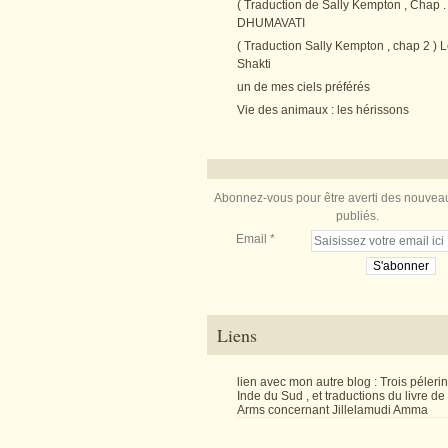
( Traduction de Sally Kempton , Chap . 
DHUMAVATI
( Traduction Sally Kempton , chap 2 ) L
Shakti
un de mes ciels préférés
Vie des animaux : les hérissons
Abonnez-vous pour être averti des nouveau
publiés.
Email
Liens
lien avec mon autre blog : Trois péler
Inde du Sud , et traductions du livre d
Arms concernant Jillelamudi Amma