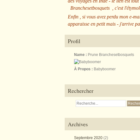
des voyages en Inde - le lien est tout
Branchesetbosquets
, c'est l'étym
Enfin , si vous avez perdu mon e-mai
apparaisse en petit mais - j'arrive pa
Profil
Name :
Prune Branchesetbosquets
À Propos :
Babyboomer
Rechercher
Archives
Septembre 2020
(2)