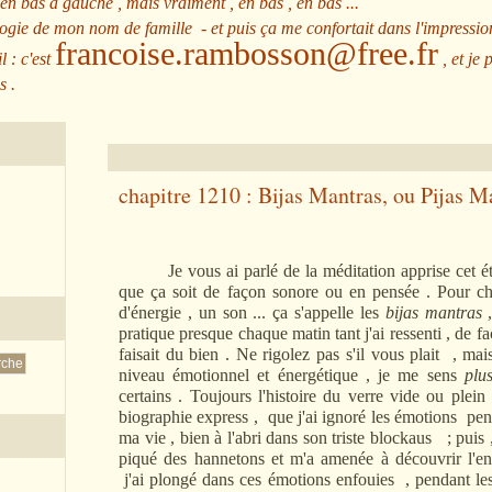
 en bas à gauche , mais vraiment , en bas , en bas ...
ologie de mon nom de famille - et puis ça me confortait dans l'impressio
francoise.rambosson@free.fr
l : c'est
, et je 
s .
chapitre 1210 : Bijas Mantras, ou Pijas M
Je vous ai parlé de la méditation apprise cet été 
que ça soit de façon sonore ou en pensée . Pour c
d'énergie , un son ... ça s'appelle les
bijas mantras
,
pratique presque chaque matin tant j'ai ressenti , de 
faisait du bien . Ne rigolez pas s'il vous plait , m
niveau émotionnel et énergétique , je me sens
plus
certains . Toujours l'histoire du verre vide ou plein !
biographie express , que j'ai ignoré les émotions pen
ma vie , bien à l'abri dans son triste blockaus ; puis ,
piqué des hannetons et m'a amenée à découvrir l'e
j'ai plongé dans ces émotions enfouies , pendant les t