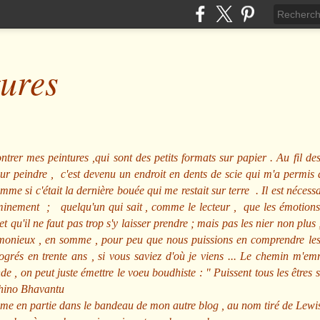
tures
ntrer mes peintures ,qui sont des petits formats sur papier . Au fil des
pour peindre , c'est devenu un endroit en dents de scie qui m'a permi
me si c'était la dernière bouée qui me restait sur terre . Il est nécessa
minement ; quelqu'un qui sait , comme le lecteur , que les émotions
et qu'il ne faut pas trop s'y laisser prendre ; mais pas les nier non pl
nieux , en somme , pour peu que nous puissions en comprendre les m
rogrés en trente ans , si vous saviez d'où je viens ... Le chemin m'e
e , on peut juste émettre le voeu boudhiste :
"
Puissent tous les êtres 
hino Bhavantu
me en partie dans le bandeau de mon autre blog , au nom tiré de Lewi