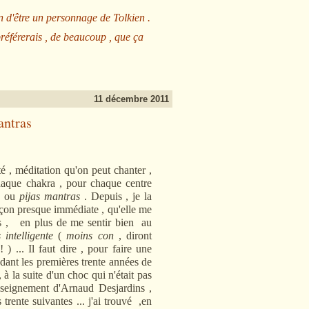
n d'être un personnage de Tolkien .
préférerais , de beaucoup , que ça
11 décembre 2011
antras
, méditation qu'on peut chanter ,
haque chakra , pour chaque centre
 ou
pijas mantras
. Depuis , je la
façon presque immédiate , qu'elle me
ais , en plus de me sentir bien au
 intelligente
(
moins con
, diront
 ) ... Il faut dire , pour faire une
dant les premières trente années de
 à la suite d'un choc qui n'était pas
nseignement d'Arnaud Desjardins ,
rente suivantes ... j'ai trouvé ,en