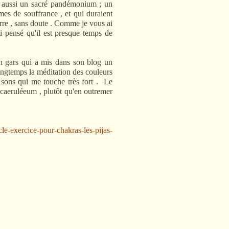
s aussi un sacré pandémonium ; un
mes de souffrance , et qui duraient
re , sans doute . Comme je vous ai
ai pensé qu'il est presque temps de
ars qui a mis dans son blog un
ué longtemps la méditation des couleurs
s sons qui me touche très fort . Le
 caeruléeum , plutôt qu'en outremer
cle-exercice-pour-chakras-les-pijas-