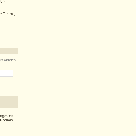
9 )
e Tantra ;
x articles
inages en
e Rodney