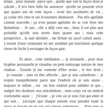
temps , pour maman parce que , quelle que soit la façon dont je
calcule , il m'a bien fallu lui annoncer qu'elle ne pourrait vivre
que quatre ans de cette façon - avoir des auxiliaires de vie ,
ça coute très cher et ses économies diminuent . Pas très agréable
comme nouvelle : ça n'est jamais agréable de se voir fixer des
limitations . Je sais , elle a déjà cent ans , donc il est plus que
probable qu'elle sera morte dans quatre ans ; mais cette
perspective , la nuit dernière , me fichait un sacré cafard aussi .
L'avenir d'une centenaire ne me semblait pas forcément quelque
chose de facile à envisager de façon gaie .
Et alors , cette méditation ... je m'assieds , pour mon
hygiène personnelle je visualise un petit nettoyage interne de mes
chakras . Ensuite je me contente d'être assise , le dos droit ;
je constate , sans en être affectée , que je suis cafardeuse ; je
respire tranquillement parce que l'endroit où je suis assise ,
toujours le même , est un bon endroit pour méditer et que ,
malgré des douleurs aux articulations , mon corps est un endroit
confortable aussi ; j'écoute , je vois ou je sens l'air qui entre et
qui sort , j'accepte que chaque pensée veut prendre toute la
place et j'essaie de ne pas m'y laisser embarquer .. Rien que ce