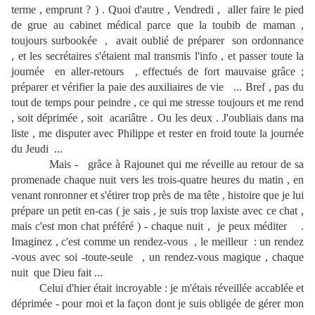
terme , emprunt ? ) . Quoi d'autre , Vendredi , aller faire le pied
de grue au cabinet médical parce que la toubib de maman ,
toujours surbookée , avait oublié de préparer son ordonnance
, et les secrétaires s'étaient mal transmis l'info , et passer toute la
journée en aller-retours , effectués de fort mauvaise grâce ;
préparer et vérifier la paie des auxiliaires de vie ... Bref , pas du
tout de temps pour peindre , ce qui me stresse toujours et me rend
, soit déprimée , soit acariâtre . Ou les deux . J'oubliais dans ma
liste , me disputer avec Philippe et rester en froid toute la journée
du Jeudi ...
Mais - grâce à Rajounet qui me réveille au retour de sa
promenade chaque nuit vers les trois-quatre heures du matin , en
venant ronronner et s'étirer trop près de ma tête , histoire que je lui
prépare un petit en-cas ( je sais , je suis trop laxiste avec ce chat ,
mais c'est mon chat préféré ) - chaque nuit , je peux méditer .
Imaginez , c'est comme un rendez-vous , le meilleur : un rendez
-vous avec soi -toute-seule , un rendez-vous magique , chaque
nuit que Dieu fait ...
Celui d'hier était incroyable : je m'étais réveillée accablée et
déprimée - pour moi et la façon dont je suis obligée de gérer mon