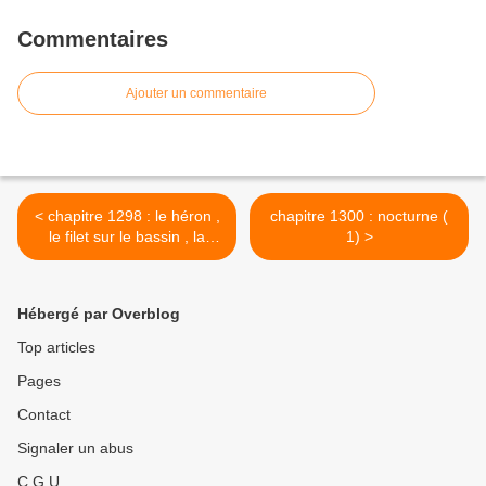
Commentaires
Ajouter un commentaire
< chapitre 1298 : le héron ,
chapitre 1300 : nocturne (
le filet sur le bassin , la
1) >
beauté et l'Oeil dans le Ciel
de Philip.K.Dick ...
Hébergé par Overblog
Top articles
Pages
Contact
Signaler un abus
C.G.U.