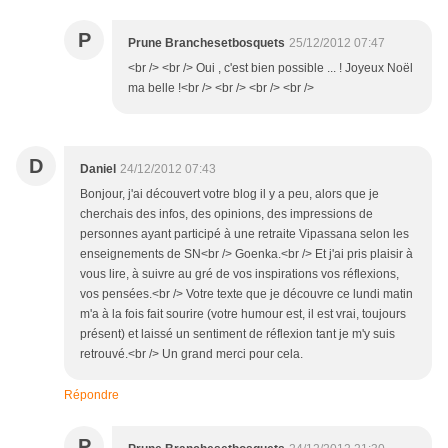
P
Prune Branchesetbosquets
25/12/2012 07:47
<br /> <br /> Oui , c'est bien possible ... ! Joyeux Noël
ma belle !<br /> <br /> <br /> <br />
D
Daniel
24/12/2012 07:43
Bonjour, j'ai découvert votre blog il y a peu, alors que je
cherchais des infos, des opinions, des impressions de
personnes ayant participé à une retraite Vipassana selon les
enseignements de SN<br /> Goenka.<br /> Et j'ai pris plaisir à
vous lire, à suivre au gré de vos inspirations vos réflexions,
vos pensées.<br /> Votre texte que je découvre ce lundi matin
m'a à la fois fait sourire (votre humour est, il est vrai, toujours
présent) et laissé un sentiment de réflexion tant je m'y suis
retrouvé.<br /> Un grand merci pour cela.
Répondre
P