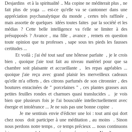
Desjardins et à la spiritualité .. Ma copine ne méditerait plus , ne
fait plus de yoga ... est-ce qu'elle va se cantonner dans une
appréciation psychanalytique du monde , certes très raffinée ,
mais assortie de quelques idées toutes faites par la société et les
médias ? Cette belle intelligence va t'elle se limiter à des
présupposés ? Avance , ma fille , avance , remets en question
toute opinion que tu professes , sape sous tes pieds les fausses
certitudes ...
Et voilà ; j'ai été tout sauf une hôtesse parfaite , je le crois
bien , quoique j'aie tout fait au niveau matériel pour que sa
chambre soit plaisante et accueillante , les repas agréables ...
quoique j'aie reçu avec grand plaisir les merveilleux cadeaux
qu'elle m'a offerts , des citrons parfumés de son citronnier , des
boutures enracinées de " porcelaines " , ces plantes grasses aux
petites feuilles rondes et charnues quasi translucides .. je vois
bien que plusieurs fois je l'ai bousculée intellectuellement avec
énergie et intolérance ... Je ne suis pas une bonne copine .
Je me sentirais envie d'édicter une loi : tout ami qui dort
chez nous doit participer à une méditation , au moins . Sinon
nous perdons notre temps , ce temps précieux ... nous continuons