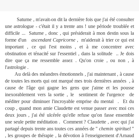
Saturne , m'avait-on dit la dernière fois que j'ai été consulter
une astrologue - c'était il y a trente ans ! une période troublée et
difficile ... Saturne , donc , qui présiderait à mon destin sous la
forme d'un
ascendant Capricorne
, m'aiderait à trier ce qui est
important , ce qui l'est moins , et à me concentrer avec
obstination et ténacité sur l'essentiel , dans la solitude .. Je dois
dire que ça me ressemble assez . Qu'on croie , ou non , à
l'astrologie .
Au delà des méandres émotionnels , j'ai maintenant , à cause
de toutes les morts qui ont marqué mes trois dernières années , à
cause de l'âge qui gagne les gens que j'aime et les pousse
inexorablement vers la sortie , le sentiment de l'urgence de
méditer pour diminuer l'incroyable emprise du mental . Et du
coup , quand mon amie Claudette est venue passer avec moi ces
deux jours , j'ai été ulcérée qu'elle refuse qu'on fasse ensemble
une seule petite méditation . Comment ? Claudette , avec qui j'ai
partagé depuis trente ans toutes ces années de "
chemin spirituel
"
, les groupes de thérapie , la dévotion à l'enseignement d'Arnaud