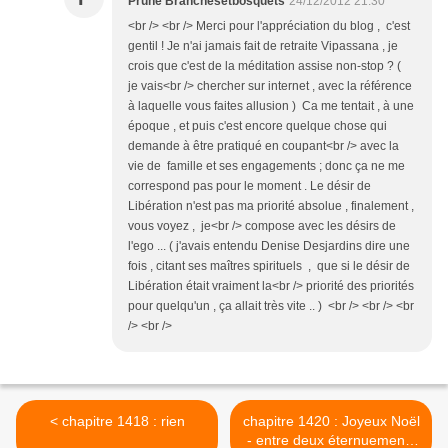
Prune Branchesetbosquets
24/12/2012 21:30
<br /> <br /> Merci pour l'appréciation du blog , c'est
gentil ! Je n'ai jamais fait de retraite Vipassana , je
crois que c'est de la méditation assise non-stop ? (
je vais<br /> chercher sur internet , avec la référence
à laquelle vous faites allusion ) Ca me tentait , à une
époque , et puis c'est encore quelque chose qui
demande à être pratiqué en coupant<br /> avec la
vie de famille et ses engagements ; donc ça ne me
correspond pas pour le moment . Le désir de
Libération n'est pas ma priorité absolue , finalement ,
vous voyez , je<br /> compose avec les désirs de
l'ego ... ( j'avais entendu Denise Desjardins dire une
fois , citant ses maîtres spirituels , que si le désir de
Libération était vraiment la<br /> priorité des priorités
pour quelqu'un , ça allait très vite .. ) <br /> <br /> <br
/> <br />
< chapitre 1418 : rien
chapitre 1420 : Joyeux Noël
- entre deux éternuements