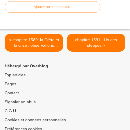
Ajouter un commentaire
< chapitre 1589: la Crète et
chapitre 1591 : Lis des
la crise , observations
steppes >
superficielles d'une touriste
Hébergé par Overblog
Top articles
Pages
Contact
Signaler un abus
C.G.U.
Cookies et données personnelles
Préférences cookies