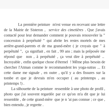
La première peinture m'est venue en recevant une lettre
de la Mairie de Sisteron ,
service des cimetières
. Que j'avais
contacté pour leur demander comment je pouvais renouveler la "
concession à perpétuité " qui abrite les restes mortels de mes
arrière-grand-parents et de ma grand-mère ( je croyais que " à
perpétuité ", ça signifiait , en fait , 99 ans ; mais la préposée me
répond que non , à perpétuité , ça veut dire à perpétuité ..
Incroyable , enfin quelque chose d'éternel ! Même plus besoin de
chercher l'Atman comme le recommandent les yoga-sutras ... Et
cette dame me signale , en outre , qu'il y a des fissures sur la
tombe et que je devrais m'en occuper ( au printemps , au
printemps !) .
La silhouette de la peinture ressemble à une photo de profil ,
photo que j'ai souvent regardée par ce qu'on m'a dit que je lui
ressemble , de cette grand-mère que je n 'ai pas connue ; ce que ,
bien entendu , je regrette .