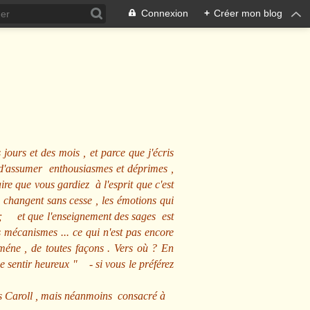
Connexion
+
Créer mon blog
 jours et des mois , et parce que j'écris
s d'assumer enthousiasmes et déprimes ,
ire que vous gardiez à l'esprit que c'est
 changent sans cesse , les émotions qui
us ; et que l'enseignement des sages est
écanismes ... ce qui n'est pas encore
mméne , de toutes façons . Vers où ? En
se sentir heureux
" - si vous le préférez
s Caroll , mais néanmoins consacré à