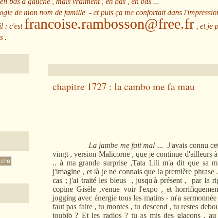
 en bas à gauche , mais vraiment , en bas , en bas ...
ologie de mon nom de famille - et puis ça me confortait dans l'impressio
francoise.rambosson@free.fr
l : c'est
, et je 
s .
chapitre 1727 : la cambo me fa mau
La jambe me fait mal
... J'avais connu ce
vingt , version Malicorne , que je continue d'ailleurs à
.. à ma grande surprise ,Tata Lili m'a dit que sa 
j'imagine , et là je ne connais que la première phrase
cas ; j'ai traité les bleus , jusqu'à présent , par la 
copine Gisèle ,venue voir l'expo , et horrifiquemen
jogging avec énergie tous les matins - m'a sermonnée - 
faut pas faire , tu montes , tu descend , tu restes debout
toubib ? Et les radios ? tu as mis des glaçons , au 