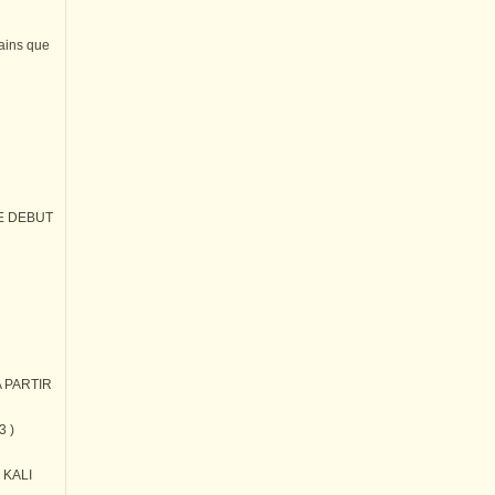
tains que
E DEBUT
 PARTIR
3 )
) KALI