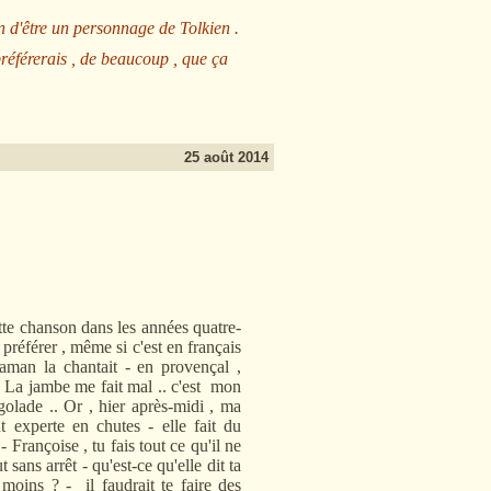
n d'être un personnage de Tolkien .
préférerais , de beaucoup , que ça
25 août 2014
tte chanson dans les années quatre-
 préférer , même si c'est en français
maman la chantait - en provençal ,
 . La jambe me fait mal .. c'est mon
rigolade .. Or , hier après-midi , ma
t experte en chutes - elle fait du
Françoise , tu fais tout ce qu'il ne
 sans arrêt - qu'est-ce qu'elle dit ta
moins ? - il faudrait te faire des