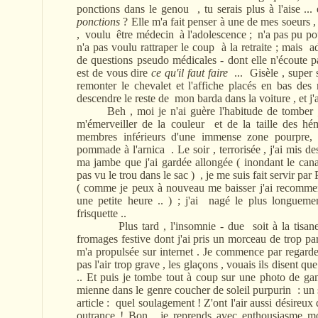
ponctions dans le genou , tu serais plus à l'aise ... 
ponctions
? Elle m'a fait penser à une de mes soeurs , 
, voulu être médecin à l'adolescence ; n'a pas pu po
n'a pas voulu rattraper le coup à la retraite ; mais a
de questions pseudo médicales - dont elle n'écoute pa
est de vous dire
ce qu'il faut faire
... Gisèle , super 
remonter le chevalet et l'affiche placés en bas de
descendre le reste de mon barda dans la voiture , et j'
Beh , moi je n'ai guère l'habitude de tomber ;
m'émerveiller de la couleur et de la taille des h
membres inférieurs d'une immense zone pourpre, 
pommade à l'arnica . Le soir , terrorisée , j'ai mis d
ma jambe que j'ai gardée allongée ( inondant le cana
pas vu le trou dans le sac ) , je me suis fait servir par Ph
( comme je peux à nouveau me baisser j'ai recommenc
une petite heure .. ) ; j'ai nagé le plus longueme
frisquette ..
Plus tard , l'insomnie - due soit à la tisane d
fromages festive dont j'ai pris un morceau de trop pa
m'a propulsée sur internet . Je commence par regard
pas l'air trop grave , les glaçons , vouais ils disent que
.. Et puis je tombe tout à coup sur une photo de gam
mienne dans le genre coucher de soleil purpurin : un si
article : quel soulagement ! Z'ont l'air aussi désireux
outrance ! Bon , je reprends avec enthousiasme mon