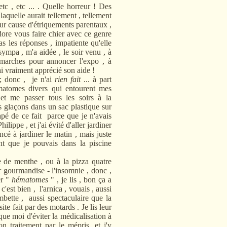
etc , etc ... . Quelle horreur ! Des
laquelle aurait tellement , tellement
ur cause d'étriquements parentaux ,
dore vous faire chier avec ce genre
s les réponses , impatiente qu'elle
sympa , m'a aidée , le soir venu , à
s marches pour annoncer l'expo , à
ai vraiment apprécié son aide !
 donc , je n'ai
rien fait
... à part
ématomes divers qui entourent mes
et me passer tous les soirs à la
es glaçons dans un sac plastique sur
pé de ce fait parce que je n'avais
ilippe , et j'ai évité d'aller jardiner
é à jardiner le matin , mais juste
nt que je pouvais dans la piscine
e menthe , ou à la pizza quatre
r gourmandise - l'insomnie , donc ,
er "
hématomes
" , je lis , bon ça a
 c'est bien , l'arnica , vouais , aussi
bette , aussi spectaculaire que la
te fait par des motards . Je lis leur
 que moi d'éviter la médicalisation à
 traitement par le mépris ,et j'y