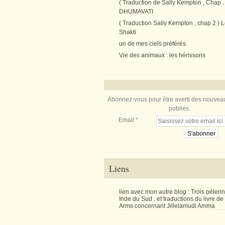
( Traduction de Sally Kempton , Chap . 
DHUMAVATI
( Traduction Sally Kempton , chap 2 ) L
Shakti
un de mes ciels préférés
Vie des animaux : les hérissons
Abonnez-vous pour être averti des nouveau
publiés.
Email
Liens
lien avec mon autre blog : Trois péler
Inde du Sud , et traductions du livre d
Arms concernant Jillelamudi Amma