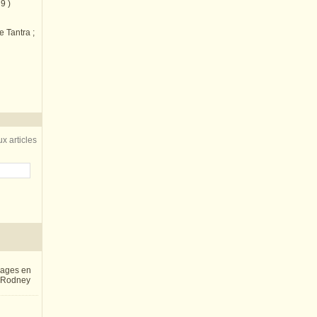
9 )
e Tantra ;
x articles
inages en
e Rodney