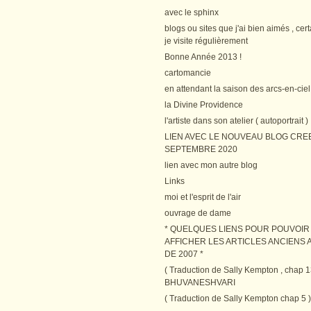
avec le sphinx
blogs ou sites que j'ai bien aimés , cer
je visite régulièrement
Bonne Année 2013 !
cartomancie
en attendant la saison des arcs-en-ciel
la Divine Providence
l'artiste dans son atelier ( autoportrait )
LIEN AVEC LE NOUVEAU BLOG CRE
SEPTEMBRE 2020
lien avec mon autre blog
Links
moi et l'esprit de l'air
ouvrage de dame
* QUELQUES LIENS POUR POUVOIR
AFFICHER LES ARTICLES ANCIENS A
DE 2007 *
( Traduction de Sally Kempton , chap 1
BHUVANESHVARI
( Traduction de Sally Kempton chap 5 