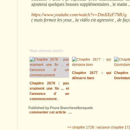
ajouterai quelques brasses supplémentaires , le matin , 
https://www.youtube.com/watch?v=DmIiXzF7MUg
( mais fermez les yeux , la vidéo est agressive , de faç
Vous aimerez aussi :
Chapitre 2677 : qui
Chapitre
démarre bien
Govinda
Chapitre 2678 : pas
vraiment une fin ... et
l'annonce d' un
commencement .
Published by Prune Branchesetbosquets
commenter cet article
…
<< chapitre 1728 : vacance
chapitre 172