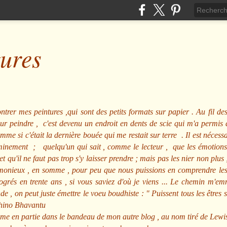
tures
ntrer mes peintures ,qui sont des petits formats sur papier . Au fil des
pour peindre , c'est devenu un endroit en dents de scie qui m'a permi
me si c'était la dernière bouée qui me restait sur terre . Il est nécessa
minement ; quelqu'un qui sait , comme le lecteur , que les émotions
et qu'il ne faut pas trop s'y laisser prendre ; mais pas les nier non pl
nieux , en somme , pour peu que nous puissions en comprendre les m
rogrés en trente ans , si vous saviez d'où je viens ... Le chemin m'e
e , on peut juste émettre le voeu boudhiste :
"
Puissent tous les êtres 
hino Bhavantu
me en partie dans le bandeau de mon autre blog , au nom tiré de Lewi