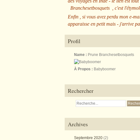
des voyages en Inde - le lien est tout
Branchesetbosquets
, c'est l'étym
Enfin , si vous avez perdu mon e-mai
apparaisse en petit mais - j'arrive pa
Profil
Name :
Prune Branchesetbosquets
À Propos :
Babyboomer
Rechercher
Archives
Septembre 2020
(2)