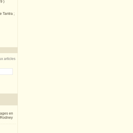
9 )
e Tantra ;
x articles
inages en
e Rodney