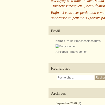
des voyages en Inde - le lien est tout
Branchesetbosquets
, c'est l'étym
Enfin , si vous avez perdu mon e-mai
apparaisse en petit mais - j'arrive pa
Profil
Name :
Prune Branchesetbosquets
À Propos :
Babyboomer
Rechercher
Archives
Septembre 2020
(2)