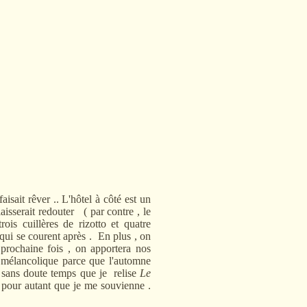
t rêver .. L'hôtel à côté est un
isserait redouter ( par contre , le
ois cuillères de rizotto et quatre
 qui se courent après . En plus , on
a prochaine fois , on apportera nos
 mélancolique parce que l'automne
st sans doute temps que je relise
Le
pour autant que je me souvienne .