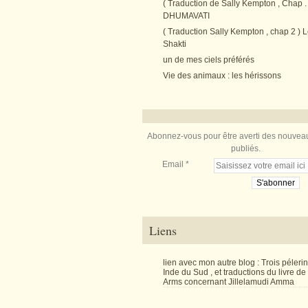
( Traduction de Sally Kempton , Chap . 
DHUMAVATI
( Traduction Sally Kempton , chap 2 ) L
Shakti
un de mes ciels préférés
Vie des animaux : les hérissons
Abonnez-vous pour être averti des nouveau
publiés.
Email
Liens
lien avec mon autre blog : Trois péler
Inde du Sud , et traductions du livre d
Arms concernant Jillelamudi Amma