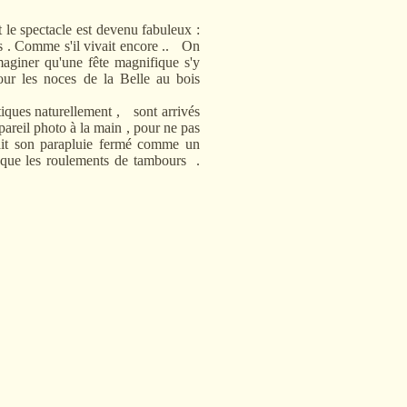
 le spectacle est devenu fabuleux :
es . Comme s'il vivait encore .. On
maginer qu'une fête magnifique s'y
 pour les noces de la Belle au bois
tiques naturellement , sont arrivés
pareil photo à la main , pour ne pas
tait son parapluie fermé comme un
 que les roulements de tambours .