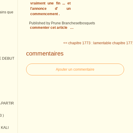
vraiment une fin ... et
l'annonce d' un
tains que
commencement .
Published by Prune Branchesetbosquets
commenter cet article
…
<< chapitre 1773 : lamentable
chapitre 177
commentaires
E DEBUT
Ajouter un commentaire
 PARTIR
3 )
) KALI