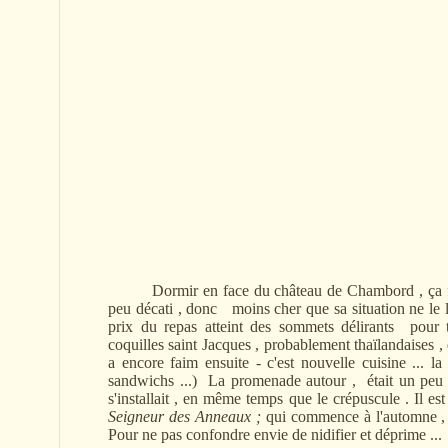
Dormir en face du château de Chambord , ça faisai
peu décati , donc moins cher que sa situation ne le la
prix du repas atteint des sommets délirants pour tr
coquilles saint Jacques , probablement thaïlandaises ,
a encore faim ensuite - c'est nouvelle cuisine ... l
sandwichs ...) La promenade autour , était un peu
s'installait , en même temps que le crépuscule . Il e
Seigneur des Anneaux ;
qui commence à l'automne , 
Pour ne pas confondre envie de nidifier et déprime ...