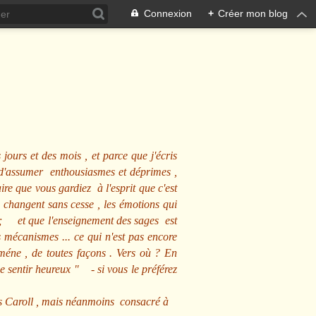
Connexion
+
Créer mon blog
 jours et des mois , et parce que j'écris
s d'assumer enthousiasmes et déprimes ,
ire que vous gardiez à l'esprit que c'est
 changent sans cesse , les émotions qui
us ; et que l'enseignement des sages est
écanismes ... ce qui n'est pas encore
mméne , de toutes façons . Vers où ? En
se sentir heureux
" - si vous le préférez
s Caroll , mais néanmoins consacré à