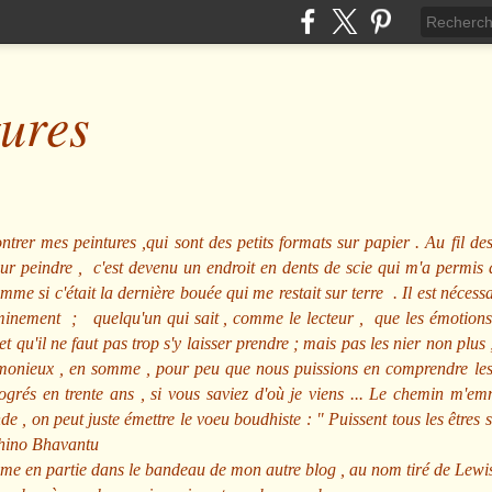
tures
ntrer mes peintures ,qui sont des petits formats sur papier . Au fil des
pour peindre , c'est devenu un endroit en dents de scie qui m'a permi
me si c'était la dernière bouée qui me restait sur terre . Il est nécessa
minement ; quelqu'un qui sait , comme le lecteur , que les émotions
et qu'il ne faut pas trop s'y laisser prendre ; mais pas les nier non pl
nieux , en somme , pour peu que nous puissions en comprendre les m
rogrés en trente ans , si vous saviez d'où je viens ... Le chemin m'e
e , on peut juste émettre le voeu boudhiste :
"
Puissent tous les êtres 
hino Bhavantu
me en partie dans le bandeau de mon autre blog , au nom tiré de Lewi