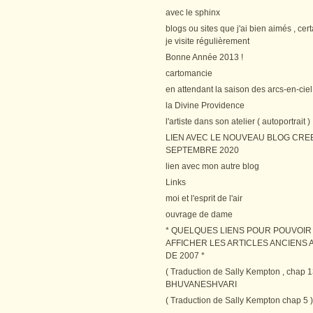
avec le sphinx
blogs ou sites que j'ai bien aimés , cer
je visite régulièrement
Bonne Année 2013 !
cartomancie
en attendant la saison des arcs-en-ciel
la Divine Providence
l'artiste dans son atelier ( autoportrait )
LIEN AVEC LE NOUVEAU BLOG CRE
SEPTEMBRE 2020
lien avec mon autre blog
Links
moi et l'esprit de l'air
ouvrage de dame
* QUELQUES LIENS POUR POUVOIR
AFFICHER LES ARTICLES ANCIENS A
DE 2007 *
( Traduction de Sally Kempton , chap 1
BHUVANESHVARI
( Traduction de Sally Kempton chap 5 