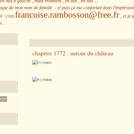
 en bas à gauche , mais vraiment , en bas , en bas ...
ologie de mon nom de famille - et puis ça me confortait dans l'impressio
francoise.rambosson@free.fr
l : c'est
, et je 
s .
chapitre 1772 : autour du château