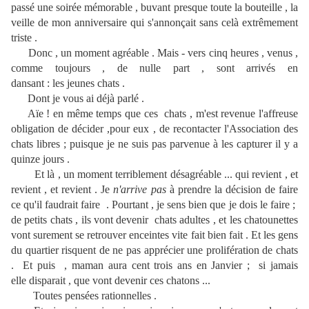
passé une soirée mémorable , buvant presque toute la bouteille , la
veille de mon anniversaire qui s'annonçait sans celà extrêmement
triste .
Donc , un moment agréable . Mais - vers cinq heures , venus ,
comme toujours , de nulle part , sont arrivés en
dansant : les jeunes chats .
Dont je vous ai déjà parlé .
Aïe ! en même temps que ces chats , m'est revenue l'affreuse
obligation de décider ,pour eux , de recontacter l'Association des
chats libres ; puisque je ne suis pas parvenue à les capturer il y a
quinze jours .
Et là , un moment terriblement désagréable ... qui revient , et
revient , et revient . Je
n'arrive pas
à prendre la décision de faire
ce qu'il faudrait faire . Pourtant , je sens bien que je dois le faire ;
de petits chats , ils vont devenir chats adultes , et les chatounettes
vont surement se retrouver enceintes vite fait bien fait . Et les gens
du quartier risquent de ne pas apprécier une prolifération de chats
. Et puis , maman aura cent trois ans en Janvier ; si jamais
elle disparait , que vont devenir ces chatons ...
Toutes pensées rationnelles .