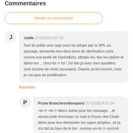
Commentaires
Ajouter un commentaire
J
Joëlle
27/10/2014 07:15
Fais-toi prêter une cage pour les pièger par la SPA, au
passage, demande-leur deux bons de stérilisation (cela
couvre une partie de l'opération), attrape-les, fais les opérer et
libère-les ... chez<br /> toi ! J'ai fait ça avec mes squatters
(une dizaine de chats sauvages). Depuis, je les nourris, mais
je n'ai plus de prolifération.
Répondre
P
Prune Branchesetbosquets
27/10/2014 07:24
<br /> <br /> Merci Joëlle pour ton message .. Je
venais juste d'envoyer un mail à l'Assoc des Chats
libres pour leur demander les cages piégées , et ça
m'a fait du bien de te lire , comme un<br /> surcroit