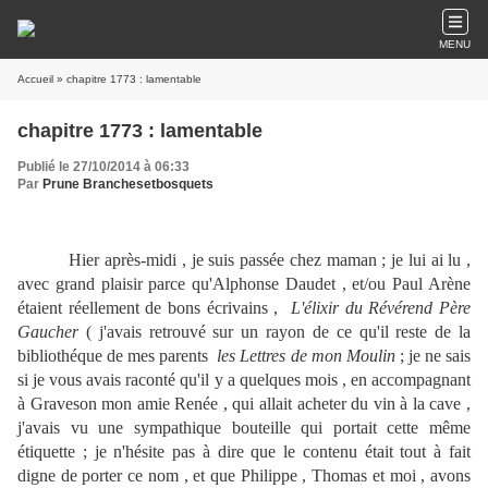
MENU
Accueil
» chapitre 1773 : lamentable
chapitre 1773 : lamentable
Publié le 27/10/2014 à 06:33
Par
Prune Branchesetbosquets
Hier après-midi , je suis passée chez maman ; je lui ai lu ,
avec grand plaisir parce qu'Alphonse Daudet , et/ou Paul Arène
étaient réellement de bons écrivains ,
L'élixir du Révérend Père
Gaucher
( j'avais retrouvé sur un rayon de ce qu'il reste de la
bibliothéque de mes parents
les Lettres de mon Moulin
; je ne sais
si je vous avais raconté qu'il y a quelques mois , en accompagnant
à Graveson mon amie Renée , qui allait acheter du vin à la cave ,
j'avais vu une sympathique bouteille qui portait cette même
étiquette ; je n'hésite pas à dire que le contenu était tout à fait
digne de porter ce nom , et que Philippe , Thomas et moi , avons