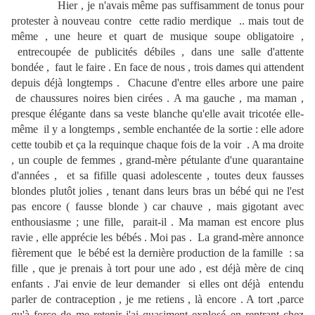
Hier , je n'avais même pas suffisamment de tonus pour
protester à nouveau contre cette radio merdique .. mais tout de
même , une heure et quart de musique soupe obligatoire ,
entrecoupée de publicités débiles , dans une salle d'attente
bondée , faut le faire . En face de nous , trois dames qui attendent
depuis déjà longtemps . Chacune d'entre elles arbore une paire
de chaussures noires bien cirées . A ma gauche , ma maman ,
presque élégante dans sa veste blanche qu'elle avait tricotée elle-
même il y a longtemps , semble enchantée de la sortie : elle adore
cette toubib et ça la requinque chaque fois de la voir . A ma droite
, un couple de femmes , grand-mère pétulante d'une quarantaine
d'années , et sa fifille quasi adolescente , toutes deux fausses
blondes plutôt jolies , tenant dans leurs bras un bébé qui ne l'est
pas encore ( fausse blonde ) car chauve , mais gigotant avec
enthousiasme ; une fille, parait-il . Ma maman est encore plus
ravie , elle apprécie les bébés . Moi pas . La grand-mère annonce
fièrement que le bébé est la dernière production de la famille : sa
fille , que je prenais à tort pour une ado , est déjà mère de cinq
enfants . J'ai envie de leur demander si elles ont déjà entendu
parler de contraception , je me retiens , là encore . A tort ,parce
qu'à force de me retenir j'ai quasiment explosé en rentrant chez