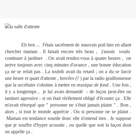
Eh ben ... J'étais sacrément de mauvais poil hier en allant
chercher maman . Il faisait encore très beau , j'aurais voulu
continuer à jardiner . On avait rendez-vous à quatre heures , on
arrive toujours avec cinq minutes d'avance , une bonne éducation
ça ne se refait pas . La toubib avait du retard ; on a du se farcir
une heure et quart d'attente , bercées (? ) par la radio graillonneuse
que la secrétaire s'obstine à mettre en
musique de fond
. Une fois ,
il y a longtemps , je lui avais demandé - de façon peut-être un
tantinet agressive - si on était réellement obligé d'écouter ça . Elle
m'avait rétorqué que " personne ne s'était jamais plaint " . Bon ,
alors , si tout le monde apprécie . Ou si personne ne se plaint .
Maman est tendance sourde donc elle n'entend rien . Je suppose
que je souffre d'hyper acoustie , ou quelle que soit la façon dont
on appelle ça .