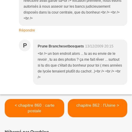
réfectoire avait gardé sa<br /> vocation première, nous étions
autorisés à nous asseoir sur les bancs judicieusement
disposés dans la cour centrale, que du bonheur.<br /> <br />
<br />
Répondre
P
Prune Branchesetbosquets
13/12/2009 20:15
<br /> un bon endroit alors ... tu as eu envie de le
revoir , tu as des photos ? ça me fait rêver ... surtout
si tu dis que c'était du bonheur pour toi ( mes années
de lycée tenaient plutôt du cachot ..)<br /> <br /> <br
/>
< chapitre 860 : carte
chapitre 862 : l'Usine >
postale
Hébergé par Overblog