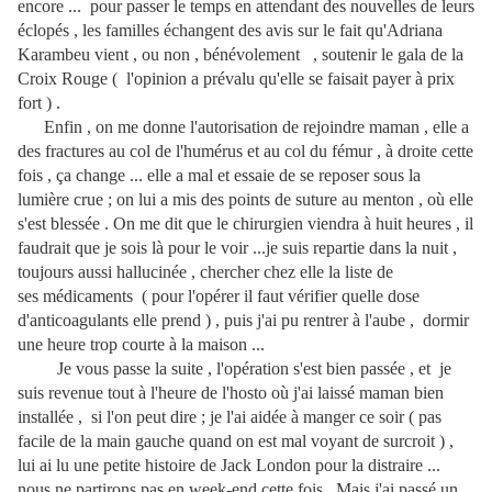
encore ... pour passer le temps en attendant des nouvelles de leurs
éclopés , les familles échangent des avis sur le fait qu'Adriana
Karambeu vient , ou non , bénévolement , soutenir le gala de la
Croix Rouge ( l'opinion a prévalu qu'elle se faisait payer à prix
fort ) .
Enfin , on me donne l'autorisation de rejoindre maman , elle a
des fractures au col de l'humérus et au col du fémur , à droite cette
fois , ça change ... elle a mal et essaie de se reposer sous la
lumière crue ; on lui a mis des points de suture au menton , où elle
s'est blessée . On me dit que le chirurgien viendra à huit heures , il
faudrait que je sois là pour le voir ...je suis repartie dans la nuit ,
toujours aussi hallucinée , chercher chez elle la liste de
ses médicaments ( pour l'opérer il faut vérifier quelle dose
d'anticoagulants elle prend ) , puis j'ai pu rentrer à l'aube , dormir
une heure trop courte à la maison ...
Je vous passe la suite , l'opération s'est bien passée , et je
suis revenue tout à l'heure de l'hosto où j'ai laissé maman bien
installée , si l'on peut dire ; je l'ai aidée à manger ce soir ( pas
facile de la main gauche quand on est mal voyant de surcroit ) ,
lui ai lu une petite hi
stoire de Jack London pour la distraire ...
nous ne partirons pas en week-end cette fois . Mais j'ai passé un