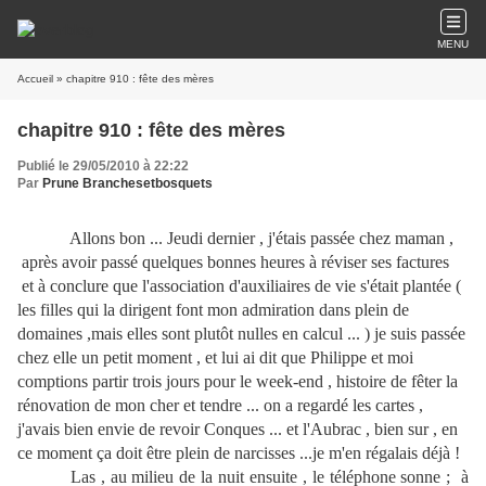
MENU
Accueil
» chapitre 910 : fête des mères
chapitre 910 : fête des mères
Publié le 29/05/2010 à 22:22
Par
Prune Branchesetbosquets
Allons bon ... Jeudi dernier , j'étais passée chez maman ,
après avoir passé quelques bonnes heures à réviser ses factures
et à conclure que l'association d'auxiliaires de vie s'était plantée (
les filles qui la dirigent font mon admiration dans plein de
domaines ,mais elles sont plutôt nulles en calcul ... ) je suis passée
chez elle un petit moment , et lui ai dit que Philippe et moi
comptions partir trois jours pour le week-end , histoire de fêter la
rénovation de mon cher et tendre ... on a regardé les cartes ,
j'avais bien envie de revoir Conques ... et l'Aubrac , bien sur , en
ce moment ça doit être plein de narcisses ...je m'en régalais déjà !
Las , au milieu de la nuit ensuite , le téléphone sonne ; à