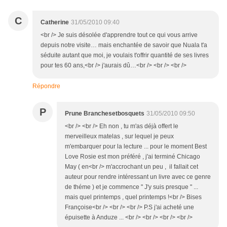
C
Catherine
31/05/2010 09:40
<br /> Je suis désolée d'apprendre tout ce qui vous arrive
depuis notre visite… mais enchantée de savoir que Nuala t'a
séduite autant que moi, je voulais t'offrir quantité de ses livres
pour tes 60 ans,<br /> j'aurais dû…<br /> <br /> <br />
Répondre
P
Prune Branchesetbosquets
31/05/2010 09:50
<br /> <br /> Eh non , tu m'as déjà offert le
merveilleux matelas , sur lequel je peux
m'embarquer pour la lecture ... pour le moment Best
Love Rosie est mon préféré , j'ai terminé Chicago
May ( en<br /> m'accrochant un peu , il fallait cet
auteur pour rendre intéressant un livre avec ce genre
de théme ) et je commence " J'y suis presque " ...
mais quel printemps , quel printemps !<br /> Bises
Françoise<br /> <br /> <br /> P.S j'ai acheté une
épuisette à Anduze ... <br /> <br /> <br /> <br />