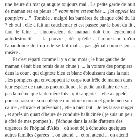
une heure du mat ça augure toujours mal . La petite garde de nuit
de maman est en pleurs : "
votre mère est tombée ... j'ai appelé les
pompiers ..."
Tombée , malgré les barrières de chaque côté du lit
? eh oui , elle a fait un cauchemar et est passée par le bout du lit ,
faut le faire ... l'inconscient de maman doit être légèrement
autodestructif ... la pauvre , dés qu'elle a l'impression qu'on
l'abandonne de trop elle se fait mal ... pas génial comme jeu ...
misère ..
Et c'est reparti comme il y a cinq mois ( le bras gauche de
maman s'était bien remis de sa chute ) .... la voiture des pompiers
dans la cour , qui clignote bleu et blanc éblouissant dans la nuit
, les pompiers qui enveloppent le corps tout frêle de maman dans
leur espèce de matelas pneumatique , la petite auxiliaire de vie ,
pas la même que la dernière fois , qui sanglote ... elle a appelé
pour se rassurer son collégue qui adore maman et garde bien son
calme , efficace et prévenant , elle a bien fait . Je les laisse ranger
, et après un quart d'heure de conduite hallucinée ( je suis un peu
à côté de mes pompes ) , j'échoue dans la salle d'attente des
urgences de l'hôpital d'Alès , où sont déjà échouées quelques
autres familles égarées ... on attend ... et on attend ... on attend