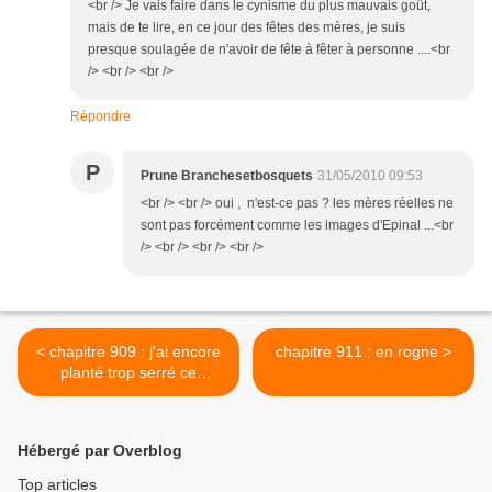
<br /> Je vais faire dans le cynisme du plus mauvais goût,
mais de te lire, en ce jour des fêtes des mères, je suis
presque soulagée de n'avoir de fête à fêter à personne ....<br
/> <br /> <br />
Répondre
P
Prune Branchesetbosquets
31/05/2010 09:53
<br /> <br /> oui , n'est-ce pas ? les mères réelles ne
sont pas forcément comme les images d'Epinal ...<br
/> <br /> <br /> <br />
< chapitre 909 : j'ai encore
chapitre 911 : en rogne >
planté trop serré ce
printemps ...
Hébergé par Overblog
Top articles