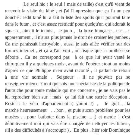
Le seul hic ( le seul ! mais de taille) c'est qu'il vient de
recevoir la visite du kiné , et j'ai l'impression que ça l'a un peu
douché : ledit kiné lui a fait la liste des sports qu'il pourrait faire
dans le futur , et c'est assez restrictif pour quelqu'un qui adorait le
squash , aimait le tennis , le judo , la boxe française , etc .. :
apparemment , il n'aura plus jamais le droit de croiser les jambes .
Ca me paraissait incroyable , aussi je suis allée vérifier sur des
forums internet , et ça a l'air vrai , on risque que la prothése se
déboite . Ca ne correspond pas à ce que lui avait vanté le
chirurgien il y a quelques mois , avant de l'opérer ; tout au moins
d'après ce que Philippe m'en avait raconté , il parlait de retour
à une vie normale . Seigneur , il ne pouvait pas se
renseigner mieux ? moi qui suis une spécialiste de la politique de
l'autruche pour toute maladie qui me concerne , je ne vais pas le
lui reprocher bien sur ; mais ça lui fait une sacrée déception .
Reste : le vélo d'appartement ( youpi !) , le golf , la
marche heureusement ... bon , et puis aucun probléme pour les
musées ... pour barboter dans la piscine ... ( et merde ! c'est
définitivement moi qui vais être chargée de nettoyer les filtres ,
s'il a des difficultés à s'accroupir ) . En plus , hier soir Dominique