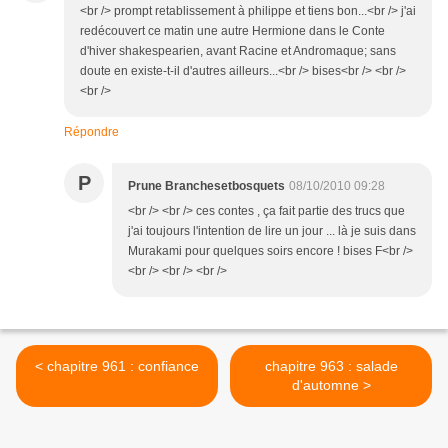
<br /> prompt retablissement à philippe et tiens bon...<br /> j'ai
redécouvert ce matin une autre Hermione dans le Conte
d'hiver shakespearien, avant Racine et Andromaque; sans
doute en existe-t-il d'autres ailleurs...<br /> bises<br /> <br />
<br />
Répondre
P
Prune Branchesetbosquets
08/10/2010 09:28
<br /> <br /> ces contes , ça fait partie des trucs que
j'ai toujours l'intention de lire un jour ... là je suis dans
Murakami pour quelques soirs encore ! bises F<br />
<br /> <br /> <br />
< chapitre 961 : confiance
chapitre 963 : salade
d'automne >