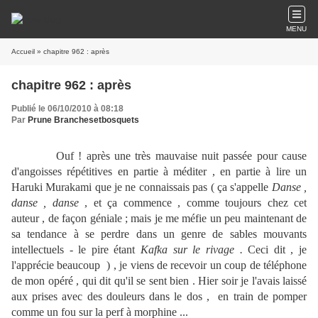
MENU
Accueil
» chapitre 962 : après
chapitre 962 : après
Publié le 06/10/2010 à 08:18
Par
Prune Branchesetbosquets
Ouf ! après une très mauvaise nuit passée pour cause
d'angoisses répétitives en partie à méditer , en partie à lire un
Haruki Murakami que je ne connaissais pas ( ça s'appelle
Danse ,
danse , danse
, et ça commence , comme toujours chez cet
auteur , de façon géniale ; mais je me méfie un peu maintenant de
sa tendance à se perdre dans un genre de sables mouvants
intellectuels - le pire étant
Kafka sur le rivage .
Ceci dit , je
l'apprécie beaucoup ) , je viens de recevoir un coup de téléphone
de mon opéré , qui dit qu'il se sent bien . Hier soir je l'avais laissé
aux prises avec des douleurs dans le dos , en train de pomper
comme un fou sur la perf à morphine ...