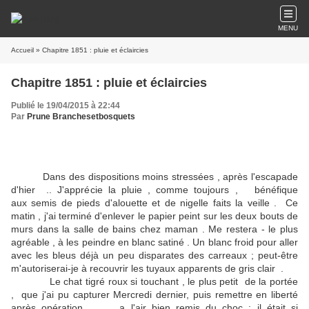
MENU
Accueil
» Chapitre 1851 : pluie et éclaircies
Chapitre 1851 : pluie et éclaircies
Publié le 19/04/2015 à 22:44
Par
Prune Branchesetbosquets
Dans des dispositions moins stressées , après l'escapade
d'hier .. J'apprécie la pluie , comme toujours , bénéfique
aux semis de pieds d'alouette et de nigelle faits la veille . Ce
matin , j'ai terminé d'enlever le papier peint sur les deux bouts de
murs dans la salle de bains chez maman . Me restera - le plus
agréable , à les peindre en blanc satiné . Un blanc froid pour aller
avec les bleus déjà un peu disparates des carreaux ; peut-être
m'autoriserai-je à recouvrir les tuyaux apparents de gris clair .
Le chat tigré roux si touchant , le plus petit de la portée
, que j'ai pu capturer Mercredi dernier, puis remettre en liberté
après opération , a l'air bien remis du choc ; il était si