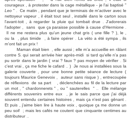
courageux , à protester dans la cage métallique - je l'ai baptisé "
Leo
" . Ce matin , pendant que je terminais de m'activer avec le
nettoyeur vapeur , il était tout seul , installé dans le carton sous
l'avant-toit , à regarder la pluie qui tombait drue . J'adorerais
l'adopter , sans que ça paraisse possible à cause d'Hermione .
Il ne me restera plus qu'un jeune chat gris ( une fille ? ), le ,
ou la , plus timide , à faire opérer . La véto a été sympa , ils
m'ont fait un prix !
Maman était bien , elle aussi ; elle m'a accueillie en râlant
contre S. qui serait arrivée hier après-midi si tard qu'elle n'a pas
pu sortir dans le jardin ( vrai ? faux ? pas moyen de vérifier . Si
c'est vrai , ça me fiche le cafard .. ) Je nous ai installées sous la
galerie couverte , pour une bonne petite séance de lecture (
toujours Maurice Genevoix , auteur sans risque ) , entrecoupée
de réflexions de sa part , déclenchées au fil de la lecture par
un mot , " chardonnerets " , ou " sauterelles " .. Elle mélange
différents souvenirs entre eux , je le sais parce que j'ai déjà
souvent entendu certaines histoires , mais ça n'est pas gênant .
Et puis , j'aime bien lire à haute voix , quoique ça me donne un
peu soif ; mais les cafés ne coutent que cinquante centimes au
distributeur ..