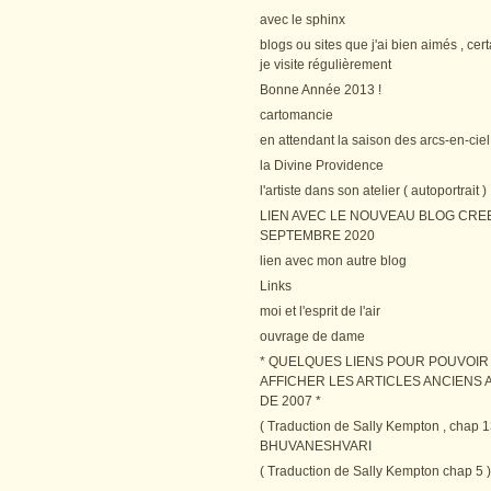
avec le sphinx
blogs ou sites que j'ai bien aimés , cer
je visite régulièrement
Bonne Année 2013 !
cartomancie
en attendant la saison des arcs-en-ciel
la Divine Providence
l'artiste dans son atelier ( autoportrait )
LIEN AVEC LE NOUVEAU BLOG CRE
SEPTEMBRE 2020
lien avec mon autre blog
Links
moi et l'esprit de l'air
ouvrage de dame
* QUELQUES LIENS POUR POUVOIR
AFFICHER LES ARTICLES ANCIENS A
DE 2007 *
( Traduction de Sally Kempton , chap 1
BHUVANESHVARI
( Traduction de Sally Kempton chap 5 