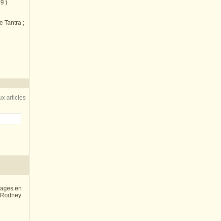
9 )
e Tantra ;
x articles
inages en
e Rodney