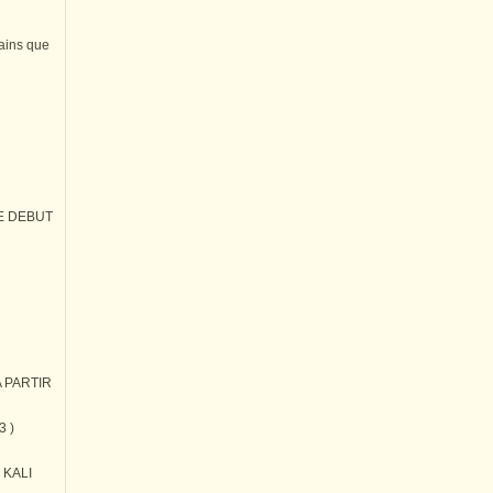
tains que
E DEBUT
 PARTIR
3 )
) KALI