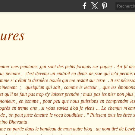
tures
ntrer mes peintures ,qui sont des petits formats sur papier . Au fil des
pour peindre , c'est devenu un endroit en dents de scie qui m'a permi
me si c'était la dernière bouée qui me restait sur terre . Il est nécessa
minement ; quelqu'un qui sait , comme le lecteur , que les émotions
et qu'il ne faut pas trop s'y laisser prendre ; mais pas les nier non pl
nieux , en somme , pour peu que nous puissions en comprendre les m
rogrés en trente ans , si vous saviez d'où je viens ... Le chemin m'e
e , on peut juste émettre le voeu boudhiste :
"
Puissent tous les êtres 
hino Bhavantu
me en partie dans le bandeau de mon autre blog , au nom tiré de Lewi