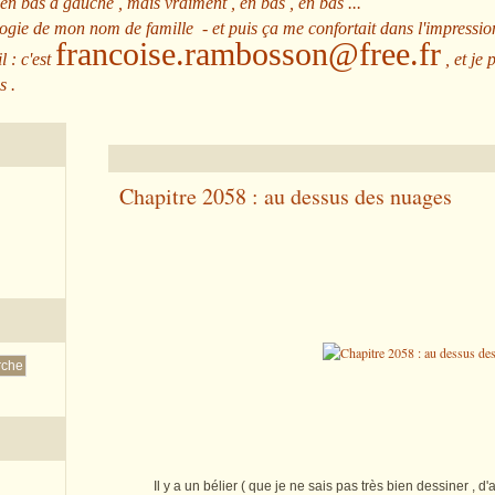
 en bas à gauche , mais vraiment , en bas , en bas ...
ologie de mon nom de famille - et puis ça me confortait dans l'impressio
francoise.rambosson@free.fr
l : c'est
, et je 
s .
Chapitre 2058 : au dessus des nuages
Il y a un bélier ( que je ne sais pas très bien dessiner , d'a