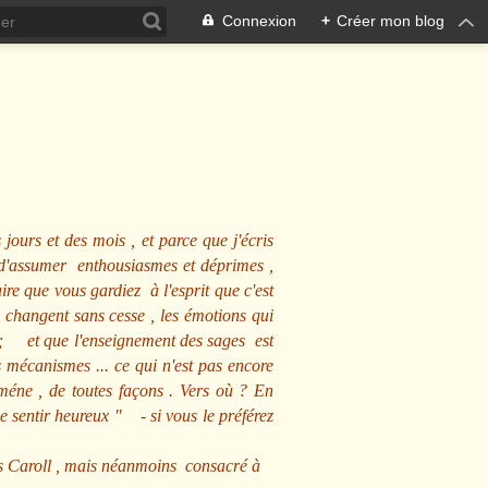
Connexion
+
Créer mon blog
 jours et des mois , et parce que j'écris
s d'assumer enthousiasmes et déprimes ,
ire que vous gardiez à l'esprit que c'est
 changent sans cesse , les émotions qui
us ; et que l'enseignement des sages est
écanismes ... ce qui n'est pas encore
mméne , de toutes façons . Vers où ? En
se sentir heureux
" - si vous le préférez
s Caroll , mais néanmoins consacré à