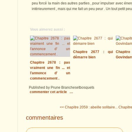
peu forcé la main des autres parties , pour impulser avec énerg
intérieurement , mais qui me fait un peu peur . Un tout petit peu
Vous aimerez aussi :
Chapitre 2677 : qui
Chapitre
démarre bien
Govinda
Chapitre 2678 : pas
vraiment une fin ... et
l'annonce d' un
commencement .
Published by Prune Branchesetbosquets
commenter cet article
…
<< Chapitre 2059 : abeille solitaire...
Chapitre
commentaires