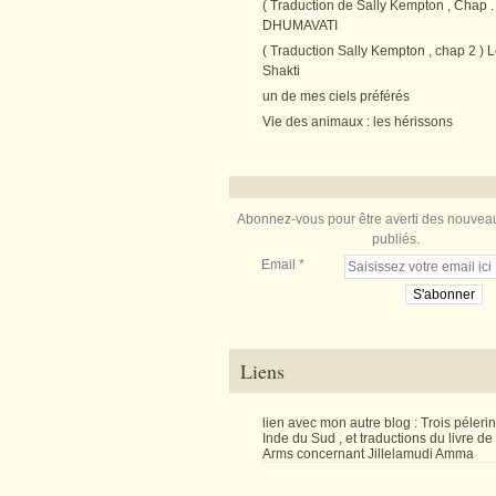
( Traduction de Sally Kempton , Chap . 
DHUMAVATI
( Traduction Sally Kempton , chap 2 ) L
Shakti
un de mes ciels préférés
Vie des animaux : les hérissons
Abonnez-vous pour être averti des nouveau
publiés.
Email
Liens
lien avec mon autre blog : Trois péler
Inde du Sud , et traductions du livre d
Arms concernant Jillelamudi Amma