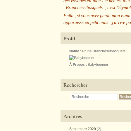
des voyages en Inde - le lien est tout
Branchesetbosquets
, c'est l'étym
Enfin , si vous avez perdu mon e-mai
apparaisse en petit mais - j'arrive pa
Profil
Name :
Prune Branchesetbosquets
À Propos :
Babyboomer
Rechercher
Archives
Septembre 2020
(2)