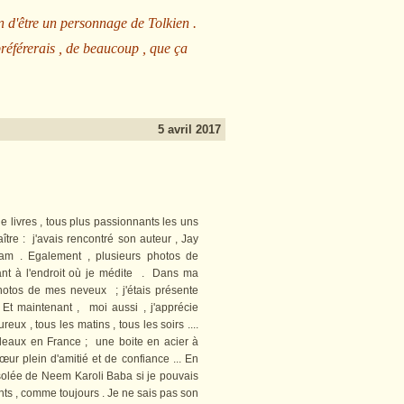
n d'être un personnage de Tolkien .
préférerais , de beaucoup , que ça
5 avril 2017
livres , tous plus passionnants les uns
ître : j'avais rencontré son auteur , Jay
ram . Egalement , plusieurs photos de
nant à l'endroit où je médite . Dans ma
photos de mes neveux ; j'étais présente
Et maintenant , moi aussi , j'apprécie
eux , tous les matins , tous les soirs ....
adeaux en France ; une boite en acier à
œur plein d'amitié et de confiance ... En
ausolée de Neem Karoli Baba si je pouvais
ents , comme toujours . Je ne sais pas son