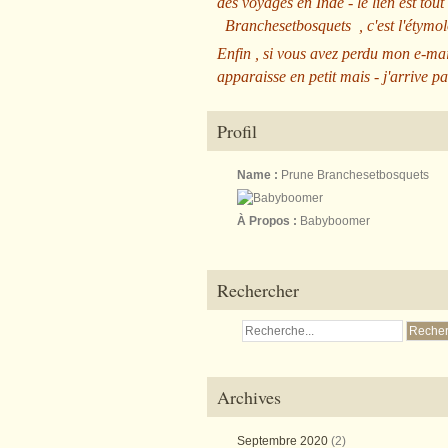
des voyages en Inde - le lien est tout
Branchesetbosquets
, c'est l'étym
Enfin , si vous avez perdu mon e-mai
apparaisse en petit mais - j'arrive pa
Profil
Name :
Prune Branchesetbosquets
À Propos :
Babyboomer
Rechercher
Archives
Septembre 2020
(2)