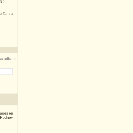
9 )
e Tantra ;
x articles
inages en
e Rodney