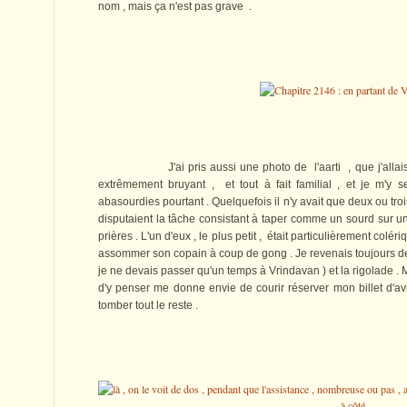
nom , mais ça n'est pas grave .
J'ai pris aussi une photo de l'aarti , que j'allais écou
extrêmement bruyant , et tout à fait familial , et je m'y s
abasourdies pourtant . Quelquefois il n'y avait que deux ou troi
disputaient la tâche consistant à taper comme un sourd sur 
prières . L'un d'eux , le plus petit , était particulièrement colériq
assommer son copain à coup de gong . Je revenais toujours de 
je ne devais passer qu'un temps à Vrindavan ) et la rigolade . 
d'y penser me donne envie de courir réserver mon billet d'av
tomber tout le reste .