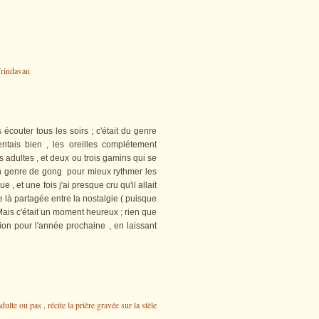
ter tous les soirs ; c'était du genre
entais bien , les oreilles complétement
s adultes , et deux ou trois gamins qui se
un genre de gong pour mieux rythmer les
ue , et une fois j'ai presque cru qu'il allait
là partagée entre la nostalgie ( puisque
Mais c'était un moment heureux ; rien que
ion pour l'année prochaine , en laissant