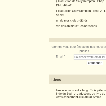
( Traduction de Sally Kempton , Chap . 
DHUMAVATI
( Traduction Sally Kempton , chap 2 ) L
Shakti
un de mes ciels préférés
Vie des animaux : les hérissons
Abonnez-vous pour être averti des nouveau
publiés.
Email
Liens
lien avec mon autre blog : Trois péler
Inde du Sud , et traductions du livre d
Arms concernant Jillelamudi Amma