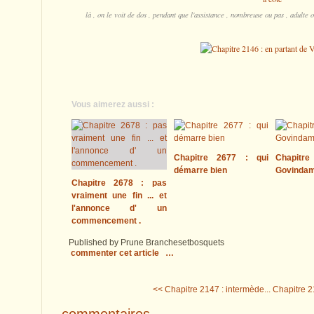
là , on le voit de dos , pendant que l'assistance , nombreuse ou pas , adulte o
Vous aimerez aussi :
Chapitre 2677 : qui
Chapitre
démarre bien
Govinda
Chapitre 2678 : pas
vraiment une fin ... et
l'annonce d' un
commencement .
Published by Prune Branchesetbosquets
commenter cet article
…
<< Chapitre 2147 : intermède...
Chapitre 21
commentaires