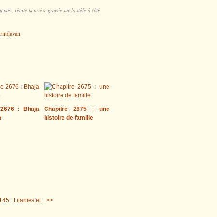
u pas , récite la prière gravée sur la stèle à côté
 2676 : Bhaja
Chapitre 2675 : une
m
histoire de famille
45 : Litanies et... >>