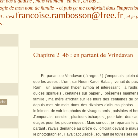
 en bas à gauche , mais vraiment , en bas , en bas ...
ologie de mon nom de famille - et puis ça me confortait dans l'impressio
francoise.rambosson@free.fr
l : c'est
, et je 
s .
Chapitre 2146 : en partant de Vrindavan
En partant de Vrindavan ( à regret ! ) j'emportais plein de 
que les autres . L'un , sur Neem Karoli Baba , venait de para
Ram , un américain hyper sympa et intéressant , à l'ash
guides spirituels , certaines sur papier , présentes mainte
famille , ma mère affichait sur les murs des centaines de 
depuis mes six mois dans des dizaines d'albums photos ... 
infiniment de voir les photos de visages amis , paisibles et heur
J'emportais ensuite , plusieurs écharpes , pour faire des c
étages pour les pique-niques . Mais surtout , je repartais le c
partant , j'avais demandé au prêtre qui officiait devant le m
le photographier . Il avait acquiescé , souriant de toutes ses d