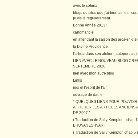
avec le sphinx
blogs ou sites que j'ai bien aimés , cer
je visite régulièrement
Bonne Année 2013 !
cartomancie
en attendant la saison des arcs-en-ciel
la Divine Providence
l'artiste dans son atelier ( autoportrait )
LIEN AVEC LE NOUVEAU BLOG CRE
SEPTEMBRE 2020
lien avec mon autre blog
Links
moi et l'esprit de l'air
ouvrage de dame
* QUELQUES LIENS POUR POUVOIR
AFFICHER LES ARTICLES ANCIENS A
DE 2007 *
( Traduction de Sally Kempton , chap 1
BHUVANESHVARI
( Traduction de Sally Kempton chap 5 