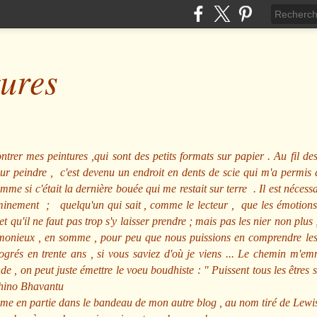
tures
ntrer mes peintures ,qui sont des petits formats sur papier . Au fil des
pour peindre , c'est devenu un endroit en dents de scie qui m'a permi
me si c'était la dernière bouée qui me restait sur terre . Il est nécessa
minement ; quelqu'un qui sait , comme le lecteur , que les émotions
et qu'il ne faut pas trop s'y laisser prendre ; mais pas les nier non pl
nieux , en somme , pour peu que nous puissions en comprendre les m
rogrés en trente ans , si vous saviez d'où je viens ... Le chemin m'e
e , on peut juste émettre le voeu boudhiste :
"
Puissent tous les êtres 
hino Bhavantu
me en partie dans le bandeau de mon autre blog , au nom tiré de Lewi