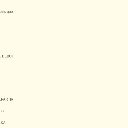
tains que
E DEBUT
 PARTIR
3 )
) KALI