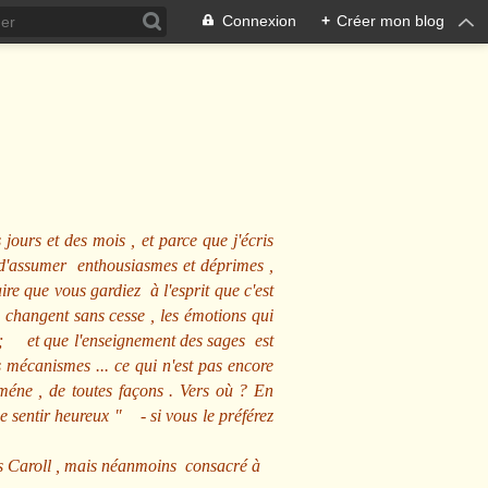
Connexion
+
Créer mon blog
 jours et des mois , et parce que j'écris
s d'assumer enthousiasmes et déprimes ,
ire que vous gardiez à l'esprit que c'est
 changent sans cesse , les émotions qui
us ; et que l'enseignement des sages est
écanismes ... ce qui n'est pas encore
mméne , de toutes façons . Vers où ? En
se sentir heureux
" - si vous le préférez
s Caroll , mais néanmoins consacré à