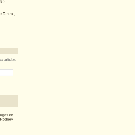
9 )
e Tantra ;
x articles
inages en
e Rodney