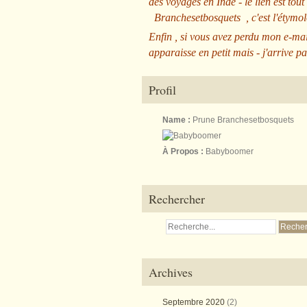
des voyages en Inde - le lien est tout
Branchesetbosquets
, c'est l'étym
Enfin , si vous avez perdu mon e-mai
apparaisse en petit mais - j'arrive pa
Profil
Name :
Prune Branchesetbosquets
À Propos :
Babyboomer
Rechercher
Archives
Septembre 2020
(2)