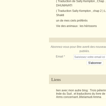
( Traduction de Sally Kempton , Chap . 
DHUMAVATI
( Traduction Sally Kempton , chap 2 ) L
Shakti
un de mes ciels préférés
Vie des animaux : les hérissons
Abonnez-vous pour être averti des nouveau
publiés.
Email
Liens
lien avec mon autre blog : Trois péler
Inde du Sud , et traductions du livre d
Arms concernant Jillelamudi Amma