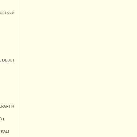
tains que
E DEBUT
 PARTIR
3 )
) KALI