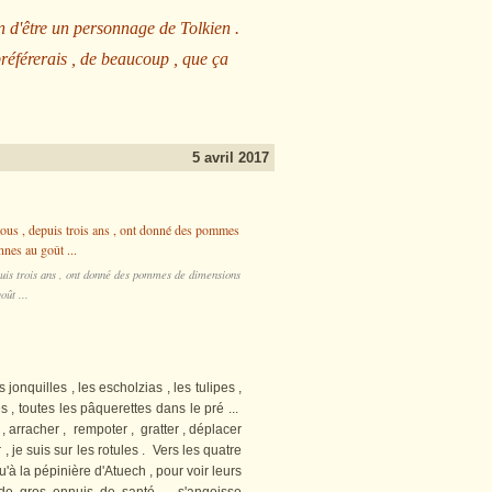
n d'être un personnage de Tolkien .
préférerais , de beaucoup , que ça
5 avril 2017
puis trois ans , ont donné des pommes de dimensions
oût ...
 jonquilles , les escholzias , les tulipes ,
es , toutes les pâquerettes dans le pré ...
 , arracher , rempoter , gratter , déplacer
 , je suis sur les rotules . Vers les quatre
u'à la pépinière d'Atuech , pour voir leurs