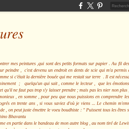
tures
ntrer mes peintures ,qui sont des petits formats sur papier . Au fil des
pour peindre , c'est devenu un endroit en dents de scie qui m'a permi
me si c'était la dernière bouée qui me restait sur terre . Il est nécessa
minement ; quelqu'un qui sait , comme le lecteur , que les émotions
et qu'il ne faut pas trop s'y laisser prendre ; mais pas les nier non pl
nieux , en somme , pour peu que nous puissions en comprendre les m
rogrés en trente ans , si vous saviez d'où je viens ... Le chemin m'e
e , on peut juste émettre le voeu boudhiste :
"
Puissent tous les êtres 
hino Bhavantu
me en partie dans le bandeau de mon autre blog , au nom tiré de Lewi