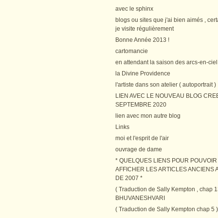
avec le sphinx
blogs ou sites que j'ai bien aimés , cer
je visite régulièrement
Bonne Année 2013 !
cartomancie
en attendant la saison des arcs-en-ciel
la Divine Providence
l'artiste dans son atelier ( autoportrait )
LIEN AVEC LE NOUVEAU BLOG CRE
SEPTEMBRE 2020
lien avec mon autre blog
Links
moi et l'esprit de l'air
ouvrage de dame
* QUELQUES LIENS POUR POUVOIR
AFFICHER LES ARTICLES ANCIENS A
DE 2007 *
( Traduction de Sally Kempton , chap 1
BHUVANESHVARI
( Traduction de Sally Kempton chap 5 