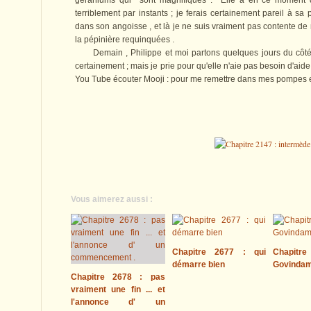
géraniums qui sont magnifiques . Elle a en ce moment d
terriblement par instants ; je ferais certainement pareil à sa 
dans son angoisse , et là je ne suis vraiment pas contente de
la pépinière requinquées .
Demain , Philippe et moi partons quelques jours du côté 
certainement ; mais je prie pour qu'elle n'aie pas besoin d'aide 
You Tube écouter Mooji : pour me remettre dans mes pompes et 
Vous aimerez aussi :
Chapitre 2677 : qui
Chapitre
démarre bien
Govinda
Chapitre 2678 : pas
vraiment une fin ... et
l'annonce d' un