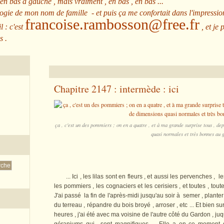
 en bas à gauche , mais vraiment , en bas , en bas ...
ologie de mon nom de famille - et puis ça me confortait dans l'impressio
francoise.rambosson@free.fr
l : c'est
, et je 
s .
Chapitre 2147 : intermède : ici
ça , c'est un des pommiers ; on en a quatre , et à ma grande surprise tous , de
quasi normales et très bonnes au g
... Ici , les lilas sont en fleurs , et aussi les pervenches , les
les pommiers , les cognaciers et les cerisiers , et toutes , tout
J'ai passé la fin de l'après-midi jusqu'au soir à semer , planter
du terreau , répandre du bois broyé , arroser , etc ... Et bien sur
heures , j'ai été avec ma voisine de l'autre côté du Gardon , juq