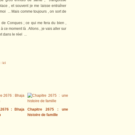
e gros ennuis de santé , s'angoisse
place , et souvent je me laisse entraîner
 moi ... Mais comme toujours , on sort de
de Conques ; ce qui me fera du bien ,
à ce moment là . Allons , je vais aller sur
dans le réel ...
 2676 : Bhaja
Chapitre 2675 : une
m
histoire de famille