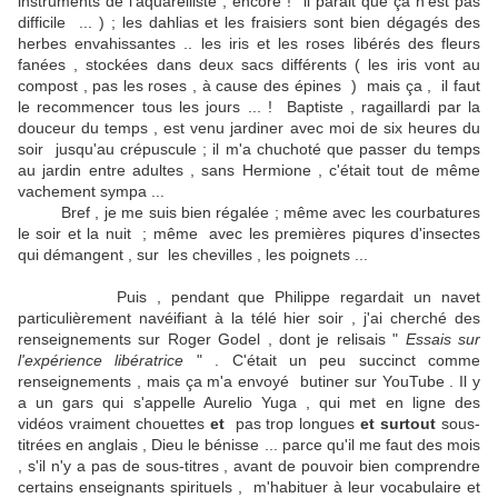
instruments de l'aquarelliste , encore ! il parait que ça n'est pas
difficile ... ) ; les dahlias et les fraisiers sont bien dégagés des
herbes envahissantes .. les iris et les roses libérés des fleurs
fanées , stockées dans deux sacs différents ( les iris vont au
compost , pas les roses , à cause des épines ) mais ça , il faut
le recommencer tous les jours ... ! Baptiste , ragaillardi par la
douceur du temps , est venu jardiner avec moi de six heures du
soir jusqu'au crépuscule ; il m'a chuchoté que passer du temps
au jardin entre adultes , sans Hermione , c'était tout de même
vachement sympa ...
Bref , je me suis bien régalée ; même avec les courbatures
le soir et la nuit ; même avec les premières piqures d'insectes
qui démangent , sur les chevilles , les poignets ...
Puis , pendant que Philippe regardait un navet
particulièrement navéifiant à la télé hier soir , j'ai cherché des
renseignements sur Roger Godel , dont je relisais "
Essais sur
l'expérience libératrice
" . C'était un peu succinct comme
renseignements , mais ça m'a envoyé butiner sur YouTube . Il y
a un gars qui s'appelle Aurelio Yuga , qui met en ligne des
vidéos vraiment chouettes
et
pas trop longues
et surtout
sous-
titrées en anglais , Dieu le bénisse ... parce qu'il me faut des mois
, s'il n'y a pas de sous-titres , avant de pouvoir bien comprendre
certains enseignants spirituels , m'habituer à leur vocabulaire et