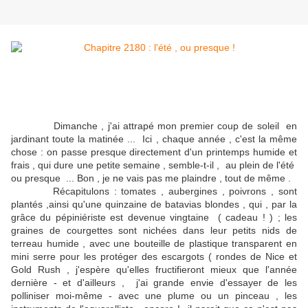
Dimanche , j'ai attrapé mon premier coup de soleil en
jardinant toute la matinée ... Ici , chaque année , c'est la même
chose : on passe presque directement d'un printemps humide et
frais , qui dure une petite semaine , semble-t-il , au plein de l'été
ou presque ... Bon , je ne vais pas me plaindre , tout de même .
Récapitulons : tomates , aubergines , poivrons , sont
plantés ,ainsi qu'une quinzaine de batavias blondes , qui , par la
grâce du pépiniériste est devenue vingtaine ( cadeau ! ) ; les
graines de courgettes sont nichées dans leur petits nids de
terreau humide , avec une bouteille de plastique transparent en
mini serre pour les protéger des escargots ( rondes de Nice et
Gold Rush , j'espère qu'elles fructifieront mieux que l'année
dernière - et d'ailleurs , j'ai grande envie d'essayer de les
polliniser moi-même - avec une plume ou un pinceau , les