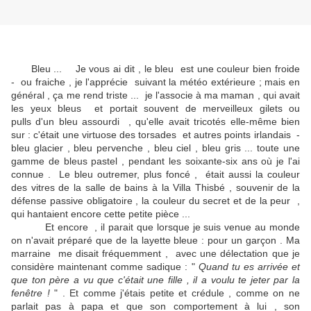
Bleu ... Je vous ai dit , le bleu est une couleur bien froide
- ou fraiche , je l'apprécie suivant la météo extérieure ; mais en
général , ça me rend triste ... je l'associe à ma maman , qui avait
les yeux bleus et portait souvent de merveilleux gilets ou
pulls d'un bleu assourdi , qu'elle avait tricotés elle-même bien
sur : c'était une virtuose des torsades et autres points irlandais -
bleu glacier , bleu pervenche , bleu ciel , bleu gris ... toute une
gamme de bleus pastel , pendant les soixante-six ans où je l'ai
connue . Le bleu outremer, plus foncé , était aussi la couleur
des vitres de la salle de bains à la Villa Thisbé , souvenir de la
défense passive obligatoire , la couleur du secret et de la peur ,
qui hantaient encore cette petite pièce ...
Et encore , il parait que lorsque je suis venue au monde
on n'avait préparé que de la layette bleue : pour un garçon . Ma
marraine me disait fréquemment , avec une délectation que je
considère maintenant comme sadique : "
Quand tu es arrivée et
que ton père a vu que c'était une fille , il a voulu te jeter par la
fenêtre !
" . Et comme j'étais petite et crédule , comme on ne
parlait pas à papa et que son comportement à lui , son