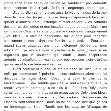
indifférence et un genre de mépris ne semblaient pas démentir
cette assertion : je la croyais . Je l'ai cru longtemps , en tout cas .
Bleu ... Bien sur , il y avait aussi le bleu lumineux de la mer
dans la Baie des Anges , par ces temps d'après-midi hivernal ,
quand la lumière dore , estompe et rend poudreux les contours
des pierres des jetées et des facades rouges du port . Mais il me
semble que c'était si rare de pouvoir le contempler tranquillement
, ce bleu , si rare de descendre sur le port pour regarder
simplement la mer , dans ma famille hyper active . Pourtant ,
quand j'avais quatorze ans , complétement aliénée par mon
éducation , je m'étais mise à pêcher à la ligne ; mais je ne
regardais que le bouchon qui flottait , dans l'espérance
ardente du
résultat
, du malheureux petit poisson plein d'arêtes
qui se serait laissé bêtement séduire .
C'est seulement quand j'ai été éloignée de Nice , que j'ai
enfin pu commencer à peindre , c'est seulement alors que j'ai
découvert la façon dont Cézanne a peint le bleu de la
Méditerranée . Il me semble que c'est le seul à l'avoir attrapé , à
rendre vraiment hommage à ce bleu là . Peut-être Dufy , dans
certaines marines - il y a aussi un
grand pin
de Dufy , tout bleu ,
mais sans la mer ... Parce que , c'est certain , les marines de
Pissarro sont fabuleuses , mais on ne peut pas dire que ça soit
un hommage au Bleu . Tandis que les
vues de l'Estaque
de