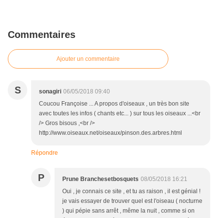
Commentaires
Ajouter un commentaire
S
sonagiri
06/05/2018 09:40
Coucou Françoise ... A propos d'oiseaux , un très bon site
avec toutes les infos ( chants etc... ) sur tous les oiseaux ...<br
/> Gros bisous ,<br />
http://www.oiseaux.net/oiseaux/pinson.des.arbres.html
Répondre
P
Prune Branchesetbosquets
08/05/2018 16:21
Oui , je connais ce site , et tu as raison , il est génial !
je vais essayer de trouver quel est l'oiseau ( nocturne
) qui pépie sans arrêt , même la nuit , comme si on