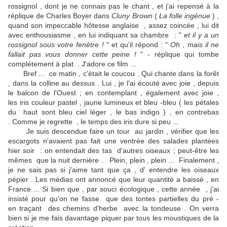
rossignol , dont je ne connais pas le chant , et j'ai repensé à la
réplique de Charles Boyer dans
Cluny Brown
(
La folle ingénue
) ,
quand son impeccable hôtesse anglaise , assez coincée , lui dit
avec enthousiasme , en lui indiquant sa chambre : "
et il y a un
rossignol sous votre fenêtre !
" et qu'il répond : "
Oh , mais il ne
fallait pas vous donner cette peine !
" - réplique qui tombe
complétement à plat . J'adore ce film ...
Bref ... ce matin , c'était le coucou . Qui chante dans la forêt
, dans la colline au dessus . Lui , je l'ai écouté avec joie , depuis
le balcon de l'Ouest ; en contemplant , également avec joie ,
les iris couleur pastel , jaune lumineux et bleu -bleu ( les pétales
du haut sont bleu ciel léger , le bas indigo ) , en contrebas
. Comme je regrette , le temps des iris dure si peu ...
Je suis descendue faire un tour au jardin , vérifier que les
escargots n'avaient pas fait une ventrée des salades plantées
hier soir : on entendait des tas d'autres oiseaux ; peut-être les
mêmes que la nuit dernière . Plein, plein , plein ... Finalement ,
je ne sais pas si j'aime tant que ça , d' entendre les oiseaux
pépier . Les médias ont annoncé que leur quantité a baissé , en
France ... Si bien que , par souci écologique , cette année , j'ai
insisté pour qu'on ne fasse que des tontes partielles du pré -
en traçant des chemins d'herbe avec la tondeuse . On verra
bien si je me fais davantage piquer par tous les moustiques de la