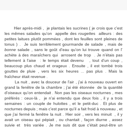
Hier après-midi , je plantais les sucrines ( je crois que c'est
les mêmes salades qu'on appelle des
rougette
s ailleurs : des
petites laitues plutôt pommées , dont les feuilles sont pleines de
tonus ) . Je suis terriblement gourmande de salade , mais de
bonne
salade , sans le goût d'eau qu'on lui trouve quand on l'
achète à des maraîchers qui arrosent de trop . Je n'étais pas
tellement à l'aise : le temps était devenu
, tout d'un coup ,
beaucoup plus chaud et orageux . Ensuite , il est tombé trois
gouttes de pluie , vers les six heures ... pas plus . Mais la
fraîcheur était revenue .
La nuit , avec la douceur de l'air , j'ai à nouveau ouvert en
grand la fenêtre de la chambre ; j'ai été étonnée de la quantité
d'oiseaux qu'on entendait . Non pas les oiseaux nocturnes , mes
préférés : ceux-là , je n'ai entendu que deux fois , il y a trois
semaines : un couple de hulottes , et le petit-duc . Et plus de
nocturnes depuis ; mais c'est parce qu'il a fait froid à nouveau , et
que j'ai fermé la fenêtre la nuit . Hier soir , vers les minuit , il y
avait un oiseau qui pépiait , ou chantait , façon diurne , assez
suivie et très variée . Je me suis dit que c'était peut-être un