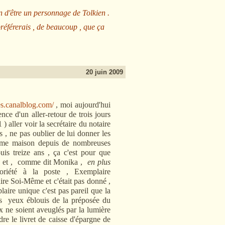
n d'être un personnage de Tolkien .
préférerais , de beaucoup , que ça
20 juin 2009
es.canalblog.com/
, moi aujourd'hui
ence d'un aller-retour de trois jours
) aller voir la secrétaire du notaire
is , ne pas oublier de lui donner les
 même maison depuis de nombreuses
uis treize ans , ça c'est pour que
ata et , comme dit Monika ,
en plus
toriété à la poste , Exemplaire
ire Soi-Même et c'était pas donné ,
laire unique c'est pas pareil que la
les yeux éblouis de la préposée du
x ne soient aveuglés par la lumière
dre le livret de caisse d'épargne de