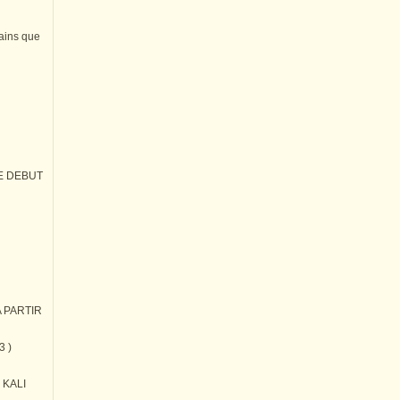
tains que
E DEBUT
 PARTIR
3 )
) KALI