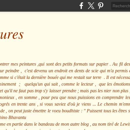
tures
ntrer mes peintures ,qui sont des petits formats sur papier . Au fil des
pour peindre , c'est devenu un endroit en dents de scie qui m'a permi
me si c'était la dernière bouée qui me restait sur terre . Il est nécessa
minement ; quelqu'un qui sait , comme le lecteur , que les émotions
et qu'il ne faut pas trop s'y laisser prendre ; mais pas les nier non pl
nieux , en somme , pour peu que nous puissions en comprendre les m
rogrés en trente ans , si vous saviez d'où je viens ... Le chemin m'e
e , on peut juste émettre le voeu boudhiste :
"
Puissent tous les êtres 
hino Bhavantu
me en partie dans le bandeau de mon autre blog , au nom tiré de Lewi