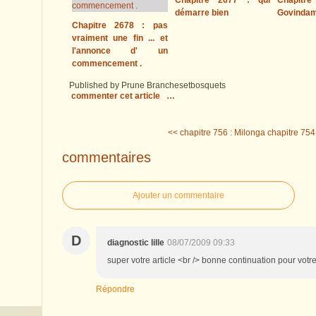
Chapitre 2677 : qui
Chapitre
démarre bien
Govinda
Chapitre 2678 : pas
vraiment une fin ... et
l'annonce d' un
commencement .
Published by Prune Branchesetbosquets
commenter cet article
…
<< chapitre 756 : Milonga
chapitre 754 
commentaires
Ajouter un commentaire
D
diagnostic lille
08/07/2009 09:33
super votre article <br /> bonne continuation pour votre
Répondre