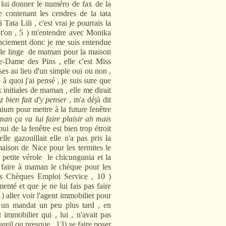
r lui donner le numéro de fax de la
e contenant les cendres de la tata
Tata Lili , c'est vrai je pourrais la
a-t'on , 5 ) m'entendre avec Monika
cenciement donc je me suis entendue
r le linge de maman pour la maison
tre-Dame des Pins , elle c'est Miss
uses au lieu d'un simple oui ou non ,
 à quoi j'ai pensé , je suis sure que
 initiales de maman , elle me dirait
bien fait d'y penser
, m'a déjà dit
ium pour mettre à la future fenêtre
an ça va lui faire plaisir ah mais
ppui de la fenêtre est bien trop étroit
e gazouillait elle n'a pas pris la
 maison de Nice pour les termites le
 petite vérole le chicungunia et la
e faire à maman le chèque pour les
les Chèques Emploi Service , 10 )
nté et que je ne lui fais pas faire
 aller voir l'agent immobilier pour
i un mandat un peu plus tard , en
 immobilier qui , lui , n'avait pas
areil ou presque , 13) se faire poser