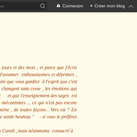
Connexion
+
Créer mon blog
 jours et des mois , et parce que j'écris
s d'assumer enthousiasmes et déprimes ,
ire que vous gardiez à l'esprit que c'est
 changent sans cesse , les émotions qui
us ; et que l'enseignement des sages est
écanismes ... ce qui n'est pas encore
mméne , de toutes façons . Vers où ? En
se sentir heureux
" - si vous le préférez
s Caroll , mais néanmoins consacré à