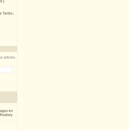
9 )
e Tantra ;
x articles
inages en
e Rodney