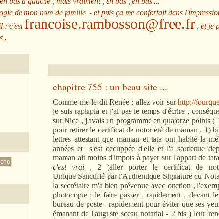
 en bas à gauche , mais vraiment , en bas , en bas ...
ologie de mon nom de famille - et puis ça me confortait dans l'impressio
francoise.rambosson@free.fr
l : c'est
, et je 
s .
chapitre 755 : un beau site ...
Comme me le dit Renée : allez voir sur
http://fourqu
je suis raplapla et j'ai pas le temps d'écrire , conséqu
sur Nice , j'avais un programme en quatorze points ( 1 
pour retirer le certificat de notoriété de maman , 1) b
lettres attestant que maman et tata ont habité la
années et s'est occuppée d'elle et l'a soutenue dep
maman ait moins d'impots à payer sur l'appart de t
c'est vrai
, 2 )aller porter le certificat de no
Unique Sanctifié par l'Authentique Signature du Nota
la secrétaire m'a bien prévenue avec onction , l'exemp
photocopie ; le faire passer , rapidement , devant 
bureau de poste - rapidement pour éviter que ses yeu
émanant de l'auguste sceau notarial - 2 bis ) leur ren