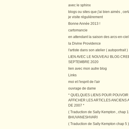
avec le sphinx
blogs ou sites que j'ai bien aimés , cer
je visite régulièrement
Bonne Année 2013 !
cartomancie
en attendant la saison des arcs-en-ciel
la Divine Providence
l'artiste dans son atelier ( autoportrait )
LIEN AVEC LE NOUVEAU BLOG CRE
SEPTEMBRE 2020
lien avec mon autre blog
Links
moi et l'esprit de l'air
ouvrage de dame
* QUELQUES LIENS POUR POUVOIR
AFFICHER LES ARTICLES ANCIENS A
DE 2007 *
( Traduction de Sally Kempton , chap 1
BHUVANESHVARI
( Traduction de Sally Kempton chap 5 