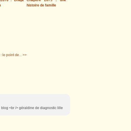
 2676 : Bhaja
Chapitre 2675 : une
m
histoire de famille
: le point de... >>
 blog <br /> géraldine de diagnostic lille