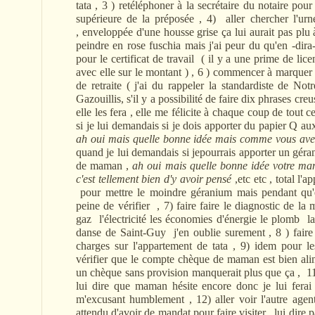
tata , 3 ) retéléphoner à la secrétaire du notaire pou
supérieure de la préposée , 4) aller chercher l'urn
, enveloppée d'une housse grise ça lui aurait pas plu à 
peindre en rose fuschia mais j'ai peur du qu'en -dir
pour le certificat de travail ( il y a une prime de li
avec elle sur le montant ) , 6 ) commencer à marque
de retraite ( j'ai du rappeler la standardiste de No
Gazouillis, s'il y a possibilité de faire dix phrases cre
elle les fera , elle me félicite à chaque coup de tout ce
si je lui demandais si je dois apporter du papier Q aux
ah oui mais quelle bonne idée mais comme vous avez 
quand je lui demandais si jepourrais apporter un géran
de maman ,
ah oui mais quelle bonne idée votre mam
c'est tellement bien d'y avoir pensé
,etc etc , total l'a
pour mettre le moindre géranium mais pendant qu'ell
peine de vérifier , 7) faire faire le diagnostic de la
gaz l'électricité les économies d'énergie le plomb la
danse de Saint-Guy j'en oublie surement , 8 ) fair
charges sur l'appartement de tata , 9) idem pour 
vérifier que le compte chèque de maman est bien alime
un chèque sans provision manquerait plus que ça , 11)
lui dire que maman hésite encore donc je lui fera
m'excusant humblement , 12) aller voir l'autre agent
attendu d'avoir de mandat pour faire visiter , lui dire p