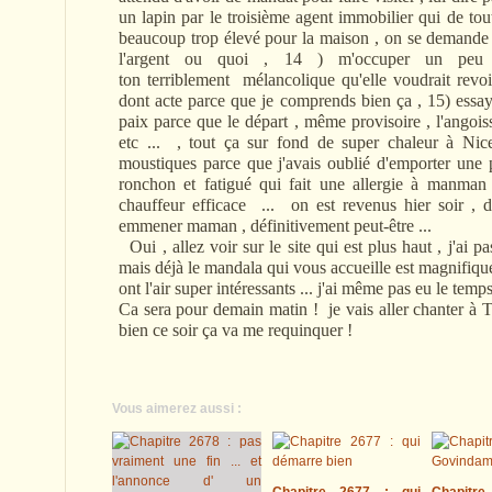
un lapin par le troisième agent immobilier qui de tout
beaucoup trop élevé pour la maison , on se demande b
l'argent ou quoi , 14 ) m'occuper un pe
ton terriblement mélancolique qu'elle voudrait revoi
dont acte parce que je comprends bien ça , 15) essay
paix parce que le départ , même provisoire , l'angoiss
etc ... , tout ça sur fond de super chaleur à Nice
moustiques parce que j'avais oublié d'emporter une p
ronchon et fatigué qui fait une allergie à manman 
chauffeur efficace ... on est revenus hier soir , 
emmener maman , définitivement peut-être ...
Oui , allez voir sur le site qui est plus haut , j'ai 
mais déjà le mandala qui vous accueille est magnifique 
ont l'air super intéressants ... j'ai même pas eu le temp
Ca sera pour demain matin ! je vais aller chanter à 
bien ce soir ça va me requinquer !
Vous aimerez aussi :