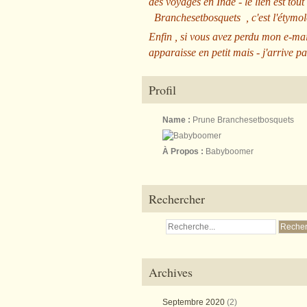
des voyages en Inde - le lien est tout
Branchesetbosquets
, c'est l'étym
Enfin , si vous avez perdu mon e-mai
apparaisse en petit mais - j'arrive pa
Profil
Name :
Prune Branchesetbosquets
À Propos :
Babyboomer
Rechercher
Archives
Septembre 2020
(2)