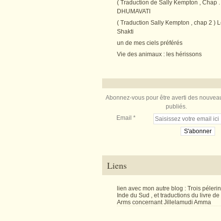
( Traduction de Sally Kempton , Chap . 
DHUMAVATI
( Traduction Sally Kempton , chap 2 ) L
Shakti
un de mes ciels préférés
Vie des animaux : les hérissons
Abonnez-vous pour être averti des nouveau
publiés.
Email
Liens
lien avec mon autre blog : Trois péler
Inde du Sud , et traductions du livre d
Arms concernant Jillelamudi Amma