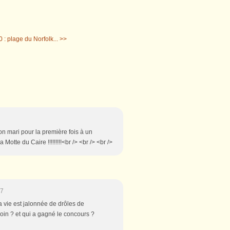
 : plage du Norfolk... >>
on mari pour la première fois à un
otte du Caire !!!!!!!!!<br /> <br /> <br />
27
a vie est jalonnée de drôles de
coin ? et qui a gagné le concours ?