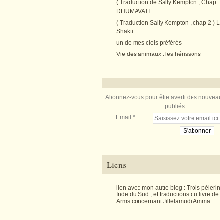
( Traduction de Sally Kempton , Chap . 
DHUMAVATI
( Traduction Sally Kempton , chap 2 ) L
Shakti
un de mes ciels préférés
Vie des animaux : les hérissons
Abonnez-vous pour être averti des nouveau
publiés.
Email
Liens
lien avec mon autre blog : Trois péler
Inde du Sud , et traductions du livre d
Arms concernant Jillelamudi Amma