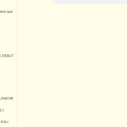
tains que
E DEBUT
 PARTIR
3 )
) KALI