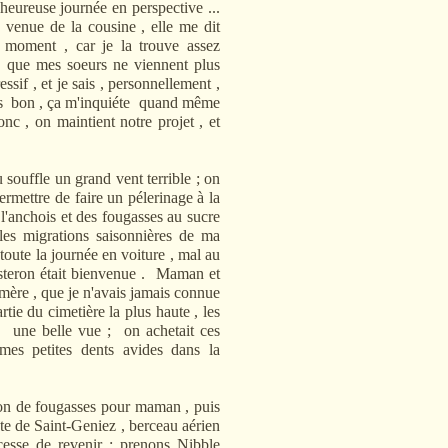
heureuse journée en perspective ...
a venue de la cousine , elle me dit
 moment , car je la trouve assez
 , que mes soeurs ne viennent plus
essif , et je sais , personnellement ,
ais bon , ça m'inquiéte quand même
onc , on maintient notre projet , et
uffle un grand vent terrible ; on
ermettre de faire un pélerinage à la
l'anchois et des fougasses au sucre
 les migrations saisonnières de ma
toute la journée en voiture , mal au
Sisteron était bienvenue . Maman et
-mère , que je n'avais jamais connue
artie du cimetière la plus haute , les
 d' une belle vue ; on achetait ces
mes petites dents avides dans la
de fougasses pour maman , puis
e de Saint-Geniez , berceau aérien
esse de revenir ; prenons Nibble