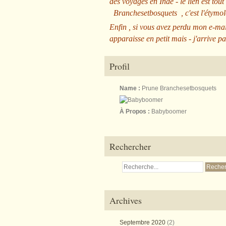
des voyages en Inde - le lien est tout
Branchesetbosquets
, c'est l'étym
Enfin , si vous avez perdu mon e-mai
apparaisse en petit mais - j'arrive pa
Profil
Name :
Prune Branchesetbosquets
À Propos :
Babyboomer
Rechercher
Archives
Septembre 2020
(2)