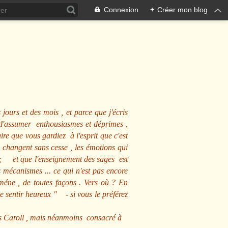
Connexion
+
Créer mon blog
 jours et des mois , et parce que j'écris
s d'assumer enthousiasmes et déprimes ,
ire que vous gardiez à l'esprit que c'est
 changent sans cesse , les émotions qui
us ; et que l'enseignement des sages est
écanismes ... ce qui n'est pas encore
mméne , de toutes façons . Vers où ? En
se sentir heureux
" - si vous le préférez
s Caroll , mais néanmoins consacré à