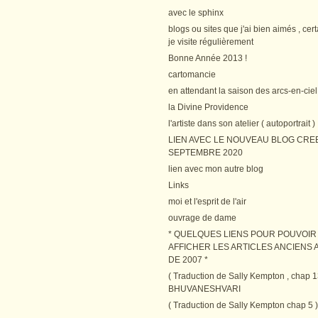
avec le sphinx
blogs ou sites que j'ai bien aimés , cer
je visite régulièrement
Bonne Année 2013 !
cartomancie
en attendant la saison des arcs-en-ciel
la Divine Providence
l'artiste dans son atelier ( autoportrait )
LIEN AVEC LE NOUVEAU BLOG CRE
SEPTEMBRE 2020
lien avec mon autre blog
Links
moi et l'esprit de l'air
ouvrage de dame
* QUELQUES LIENS POUR POUVOIR
AFFICHER LES ARTICLES ANCIENS A
DE 2007 *
( Traduction de Sally Kempton , chap 1
BHUVANESHVARI
( Traduction de Sally Kempton chap 5 