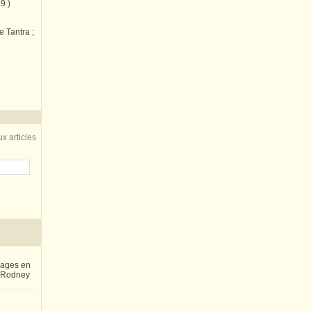
9 )
e Tantra ;
x articles
inages en
e Rodney