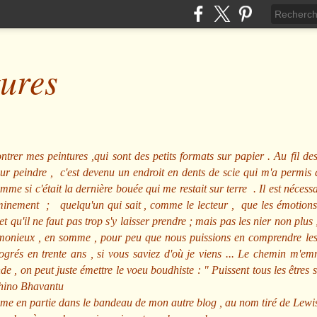
tures
ntrer mes peintures ,qui sont des petits formats sur papier . Au fil des
pour peindre , c'est devenu un endroit en dents de scie qui m'a permi
me si c'était la dernière bouée qui me restait sur terre . Il est nécessa
minement ; quelqu'un qui sait , comme le lecteur , que les émotions
et qu'il ne faut pas trop s'y laisser prendre ; mais pas les nier non pl
nieux , en somme , pour peu que nous puissions en comprendre les m
rogrés en trente ans , si vous saviez d'où je viens ... Le chemin m'e
e , on peut juste émettre le voeu boudhiste :
"
Puissent tous les êtres 
hino Bhavantu
me en partie dans le bandeau de mon autre blog , au nom tiré de Lewi