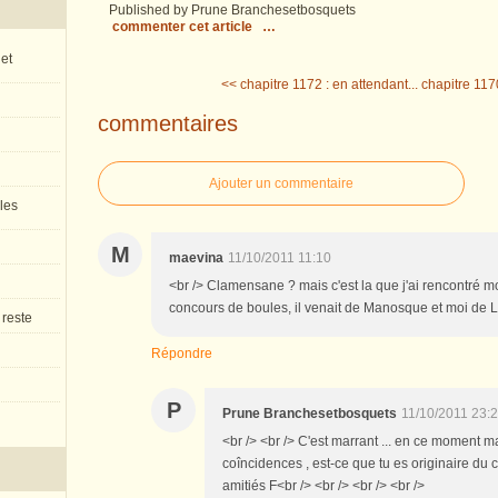
Published by Prune Branchesetbosquets
commenter cet article
…
 et
<< chapitre 1172 : en attendant...
chapitre 1170
commentaires
Ajouter un commentaire
 les
M
maevina
11/10/2011 11:10
<br /> Clamensane ? mais c'est la que j'ai rencontré m
concours de boules, il venait de Manosque et moi de La M
 reste
Répondre
P
Prune Branchesetbosquets
11/10/2011 23:
<br /> <br /> C'est marrant ... en ce moment m
coîncidences , est-ce que tu es originaire du 
amitiés F<br /> <br /> <br /> <br />