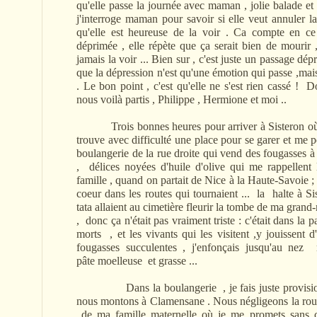
qu'elle passe la journée avec maman , jolie balade et 
j'interroge maman pour savoir si elle veut annuler l
qu'elle est heureuse de la voir . Ca compte en ce
déprimée , elle répète que ça serait bien de mourir
jamais la voir ... Bien sur , c'est juste un passage dépr
que la dépression n'est qu'une émotion qui passe ,m
. Le bon point , c'est qu'elle ne s'est rien cassé ! D
nous voilà partis , Philippe , Hermione et moi ..
Trois bonnes heures pour arriver à Sisteron où so
trouve avec difficulté une place pour se garer et me p
boulangerie de la rue droite qui vend des fougasses à 
, délices noyées d'huile d'olive qui me rappellent
famille , quand on partait de Nice à la Haute-Savoie ; 
coeur dans les routes qui tournaient ... la halte à 
tata allaient au cimetière fleurir la tombe de ma grand
, donc ça n'était pas vraiment triste : c'était dans la p
morts , et les vivants qui les visitent ,y jouissent
fougasses succulentes , j'enfonçais jusqu'au nez 
pâte moelleuse et grasse ...
Dans la boulangerie , je fais juste provision 
nous montons à Clamensane . Nous négligeons la rout
de ma famille maternelle où je me promets sans c