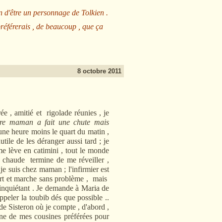
n d'être un personnage de Tolkien .
préférerais , de beaucoup , que ça
8 octobre 2011
e , amitié et rigolade réunies , je
tre maman a fait une chute mais
une heure moins le quart du matin ,
tile de les déranger aussi tard ; je
me lève en catimini , tout le monde
 chaude termine de me réveiller ,
e suis chez maman ; l'infirmier est
 part et marche sans problème , mais
 inquiétant . Je demande à Maria de
appeler la toubib dés que possible ..
 de Sisteron où je compte , d'abord ,
 une de mes cousines préférées pour