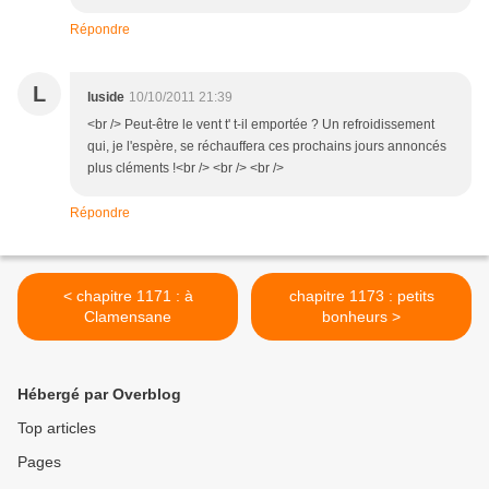
Répondre
L
luside
10/10/2011 21:39
<br /> Peut-être le vent t' t-il emportée ? Un refroidissement
qui, je l'espère, se réchauffera ces prochains jours annoncés
plus cléments !<br /> <br /> <br />
Répondre
< chapitre 1171 : à
chapitre 1173 : petits
Clamensane
bonheurs >
Hébergé par Overblog
Top articles
Pages