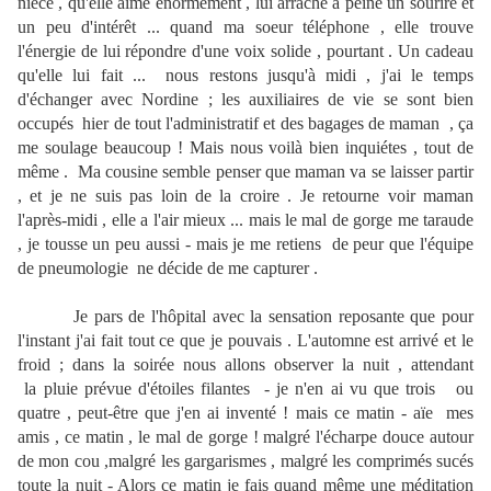
nièce , qu'elle aime énormément , lui arrache à peine un sourire et
un peu d'intérêt ... quand ma soeur téléphone , elle trouve
l'énergie de lui répondre d'une voix solide , pourtant . Un cadeau
qu'elle lui fait ... nous restons jusqu'à midi , j'ai le temps
d'échanger avec Nordine ; les auxiliaires de vie se sont bien
occupés hier de tout l'administratif et des bagages de maman , ça
me soulage beaucoup ! Mais nous voilà bien inquiétes , tout de
même . Ma cousine semble penser que maman va se laisser partir
, et je ne suis pas loin de la croire . Je retourne voir maman
l'après-midi , elle a l'air mieux ... mais le mal de gorge me taraude
, je tousse un peu aussi - mais je me retiens de peur que l'équipe
de pneumologie ne décide de me capturer .
Je pars de l'hôpital avec la sensation reposante que pour
l'instant j'ai fait tout ce que je pouvais . L'automne est arrivé et le
froid ; dans la soirée nous allons observer la nuit , attendant
la pluie prévue d'étoiles filantes - je n'en ai vu que trois ou
quatre , peut-être que j'en ai inventé ! mais ce matin - aïe mes
amis , ce matin , le mal de gorge ! malgré l'écharpe douce autour
de mon cou ,malgré les gargarismes , malgré les comprimés sucés
toute la nuit - Alors ce matin je fais quand même une méditation