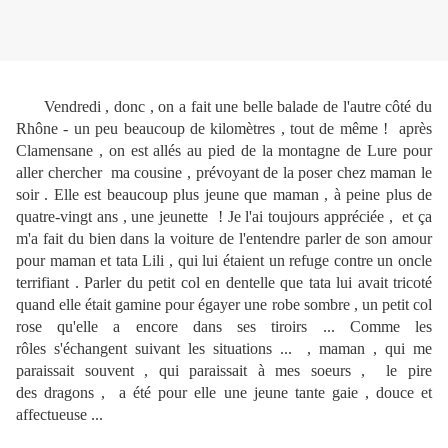
Vendredi , donc , on a fait une belle balade de l'autre côté du
Rhône - un peu beaucoup de kilomètres , tout de même ! après
Clamensane , on est allés au pied de la montagne de Lure pour
aller chercher ma cousine , prévoyant de la poser chez maman le
soir . Elle est beaucoup plus jeune que maman , à peine plus de
quatre-vingt ans , une jeunette ! Je l'ai toujours appréciée , et ça
m'a fait du bien dans la voiture de l'entendre parler de son amour
pour maman et tata Lili , qui lui étaient un refuge contre un oncle
terrifiant . Parler du petit col en dentelle que tata lui avait tricoté
quand elle était gamine pour égayer une robe sombre , un petit col
rose qu'elle a encore dans ses tiroirs ... Comme les
rôles s'échangent suivant les situations ... , maman , qui me
paraissait souvent , qui paraissait à mes soeurs , le pire
des dragons , a été pour elle une jeune tante gaie , douce et
affectueuse ...