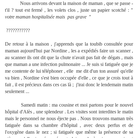
Nous arrivons devant la maison de maman , que se passe -
t'il ? tout est fermé , les volets clos , juste un papier scotché : "
votre maman hospitalisée mais pas grave
"
???????????
De retour à la maison , j'apprends que la toubib consultée pour
maman aujourd'hui par Nordine , les a expédiés faire un scanner ,
au scanner ils ont dit que la chute n'avait pas fait de dégats , mais
que maman a une infection pulmonaire ... Je suis si fatiguée que je
me contente de lui téléphoner , elle me dit d'un ton assuré qu'elle
va bien , Nordine s'est bien occupée d'elle , ce que je crois tout à
fait , il est précieux dans ces cas là ; j'irai donc le lendemain matin
seulement ...
Samedi matin : ma cousine et moi partons pour le nouvel
hôpital d'Alès , une splendeur . Les visites sont interdites le matin
mais le personnel ne nous éjecte pas . Nous trouvons maman très
fatiguée dans sa chambre d'hôpital , avec deux perfus et de
l'oxygène dans le nez ; si fatiguée que même la présence de sa